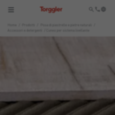
Torggler
Home
/
Prodotti
/
Posa di piastrelle e pietre naturali
/
Accessori e detergenti
/
Cuneo per sistema livellante