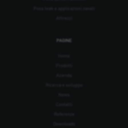
Posa teak e applicazioni navali
Attrezzi
PAGINE
Home
Prodotti
Azienda
Ricerca e sviluppo
News
Contatti
Referenze
Downloads