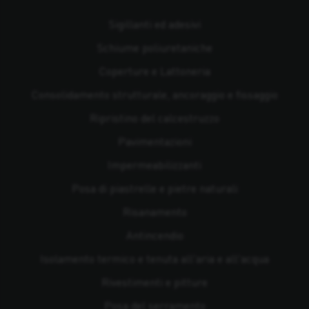
Sigillanti ed adesivi
Schiume poliuretaniche
Coperture e Lattoneria
Consolidamento strutturale, ancoraggio e fissaggio
Ripristino del calcestruzzo
Pavimentazioni
Impermeabilizzanti
Posa di piastrelle e pietre naturali
Risanamento
Antincendio
Isolamento termico e tenuta all'aria e all'acqua
Rivestimenti e pitture
Posa del serramento