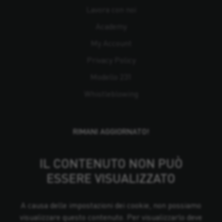
Lavora con noi
Academy
My Account
Privacy Policy
Modello 231
Whistleblowing
RIMANI AGGIORNATO!
IL CONTENUTO NON PUÒ
ESSERE VISUALIZZATO
A causa delle impostazioni dei cookie, non possiamo
visualizzare questo contenuto. Per visualizzarlo deve