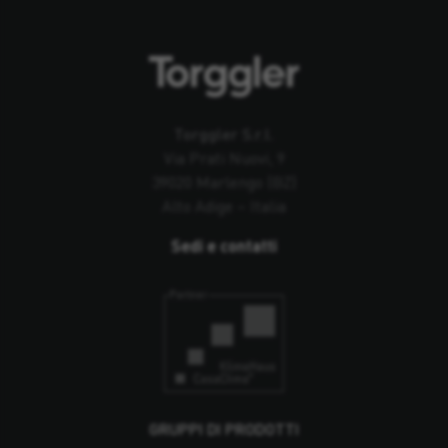
Torggler S.r.l.
Via Prati Nuovi, 9
39020 Marlengo (BZ)
Alto Adige – Italia
Sedi e contatti
GRUPPI DI PRODOTTI