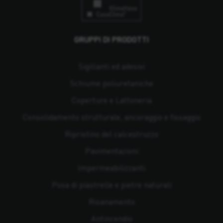
GRUPPI DI PRODOTTI
Sigillanti ed adesivi
Schiume poliuretaniche
Coperture e Lattoneria
Consolidamento strutturale, ancoraggio e fissaggio
Ripristino del calcestruzzo
Pavimentazioni
Impermeabilizzanti
Posa di piastrelle e pietre naturali
Risanamento
Antincendio