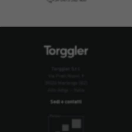
Torggler S.r.l.
Via Prati Nuovi, 9
39020 Marlengo (BZ)
Alto Adige – Italia
Sedi e contatti