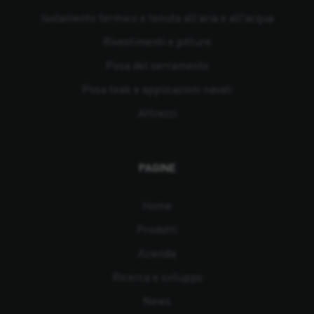
Isolamento termico e tenuta all'aria e all'acqua
Rivestimenti e pitture
Posa del serramento
Posa teak e applicazioni navali
Attrezzi
PAGINE
Home
Prodotti
Azienda
Ricerca e sviluppo
News