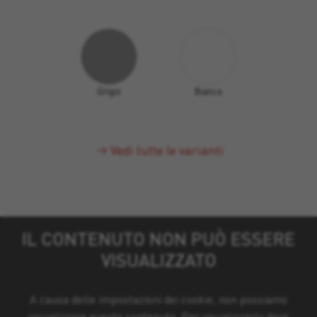
Grigio
Bianco
Vedi tutte le varianti
IL CONTENUTO NON PUÒ ESSERE
VISUALIZZATO
A causa delle impostazioni dei cookie, non possiamo
visualizzare questo contenuto. Per visualizzarlo deve