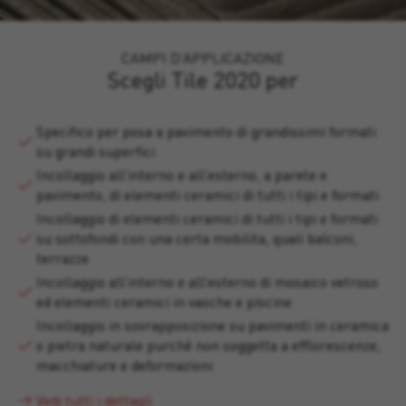
CAMPI D’APPLICAZIONE
Scegli Tile 2020 per
Specifico per posa a pavimento di grandissimi formati
su grandi superfici
Incollaggio all’interno e all’esterno, a parete e
pavimento, di elementi ceramici di tutti i tipi e formati
Incollaggio di elementi ceramici di tutti i tipi e formati
su sottofondi con una certa mobilita, quali balconi,
terrazze
Incollaggio all’interno e all’esterno di mosaico vetroso
ed elementi ceramici in vasche e piscine
Incollaggio in sovrapposizione su pavimenti in ceramica
o pietra naturale purché non soggetta a efflorescenze,
macchiature e deformazioni
Vedi tutti i dettagli