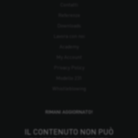
Contatti
Referenze
Downloads
Lavora con noi
Academy
My Account
Privacy Policy
Modello 231
Whistleblowing
RIMANI AGGIORNATO!
IL CONTENUTO NON PUÒ