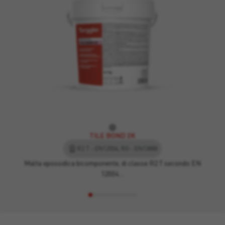
TILE BOND 2K
R2 T - EN12004, RG - EN13888
Malta epossidica bicomponente, di classe R2 T secondo EN
12004…