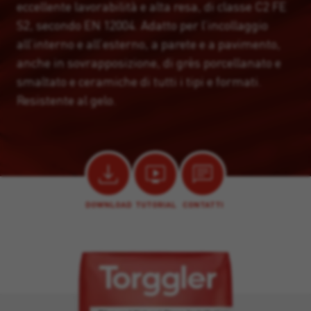
eccellente lavorabilità e alta resa, di classe C2 FE
S2, secondo EN 12004. Adatto per l’incollaggio
all’interno e all’esterno, a parete e a pavimento,
anche in sovrapposizione, di grès porcellanato e
smaltato e ceramiche di tutti i tipi e formati.
Resistente al gelo.
DOWNLOAD
TUTORIAL
CONTATTI