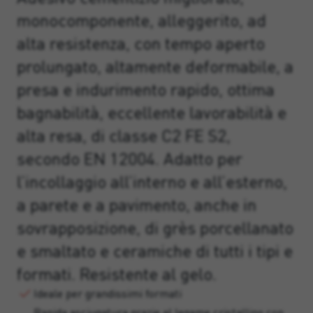
monocomponente, alleggerito, ad
alta resistenza, con tempo aperto
prolungato, altamente deformabile, a
presa e indurimento rapido, ottima
bagnabilità, eccellente lavorabilità e
alta resa, di classe C2 FE S2,
secondo EN 12004. Adatto per
l’incollaggio all’interno e all’esterno,
a parete e a pavimento, anche in
sovrapposizione, di grès porcellanato
e smaltato e ceramiche di tutti i tipi e
formati. Resistente al gelo.
Ideale per grandissimi formati
Rapida asciugatura grazie al legame cristallino con