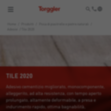
Torggler
Home
/
Prodotti
/
Posa di piastrelle e pietre naturali
/
Adesivi
/
Tile 2020
TILE 2020
Adesivo cementizio migliorato, monocomponente,
alleggerito, ad alta resistenza, con tempo aperto
prolungato, altamente deformabile, a presa e
indurimento rapido, ottima bagnabilità,