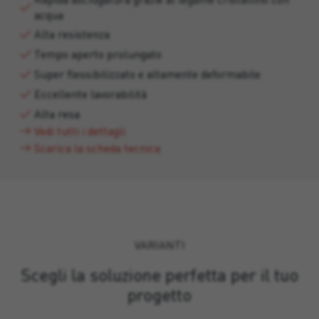
acqua
Alta resistenza
Tempo aperto prolungato
Super flessibilizzato e altamente deformabile
Eccellente lavorabilità
Alta resa
Vedi tutti i dettagli
Scarica la scheda tecnica
VARIANTI
Scegli la soluzione perfetta per il tuo
progetto