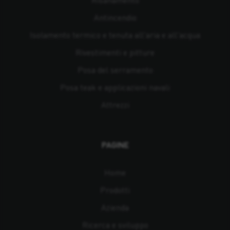
Antincendio
Isolamento termico e tenuta all'aria e all'acqua
Rivestimenti e pitture
Posa del serramento
Posa teak e applicazioni navali
Attrezzi
PAGINE
Home
Prodotti
Azienda
Ricerca e sviluppo