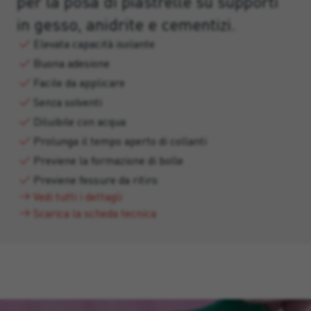
per la posa di piastrelle su supporti
in gesso, anidrite e cementizi.
Elevata capacità isolante
Buona adesione
Facile da applicare
Senza solventi
Diluibile con acqua
Prolunga il tempo aperto di collanti
Previene la formazione di bolle
Previene fessure da ritiro
Vedi tutti i dettagli
Scarica la scheda tecnica