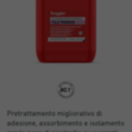
Pretrattamento migliorativo di
adesione, assorbimento e isolamento