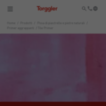
Torggler
Home
/
Prodotti
/
Posa di piastrelle e pietre naturali
/
Primer aggrappanti
/
Tile Primer