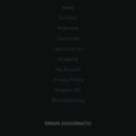
News
Contatti
Referenze
Downloads
Lavora con noi
Academy
My Account
Privacy Policy
Modello 231
Whistleblowing
RIMANI AGGIORNATO!