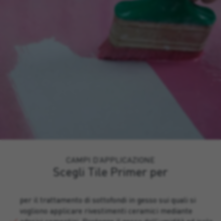
CAMPI D’APPLICAZIONE
Scegli Tile Primer per
per il trattamento di sottofondi in gesso sui quali si
vogliono applicare rivestimenti ceramici mediante