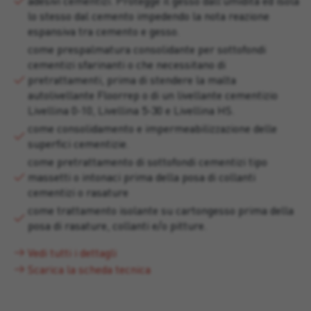
adesivi cementizi. Protegge il gesso dall’umidità ed isola
lo stesso dal cemento impedendo la nota reazione
espansiva tra cemento e gesso.
come prespalmatura consolidante per sottofondi
cementizi sfarinanti o che necessitano di
pretrattamenti, prima di stendere la malta
autolivellante Floorrep o di un livellante cementizio
Livellina 0-10, Livellina 5-30 e Livellina HS.
come consolidamento e impermeabilizzazione delle
superfici cementizie.
come pretrattamento di sottofondi cementizi tipo
massetti o intonaci prima della posa di collanti
cementizi o rasature
come trattamento isolante su cartongesso prima della
posa di rasature, collanti e/o pitture.
Vedi tutti i dettagli
Scarica la scheda tecnica