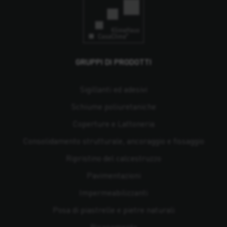
GRUPPI DI PRODOTTI
Sigillanti ed adesivi
Schiume poliuretaniche
Coperture e Lattoneria
Consolidamento strutturale, ancoraggio e fissaggio
Ripristino del calcestruzzo
Pavimentazioni
Impermeabilizzanti
Posa di piastrelle e pietre naturali
Risanamento