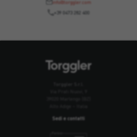
info@torggler.com
+39 0473 282 400
Torggler S.r.l.
Via Prati Nuovi, 9
39020 Marlengo (BZ)
Alto Adige – Italia
Sedi e contatti