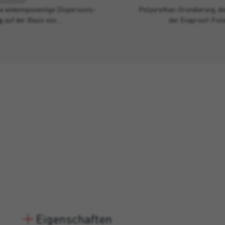
elle einkomponentige Dispersions-
Polyurethan-Grundierung, die
g auf der Basis von…
der Evaproof-Foli
Eigenschaften