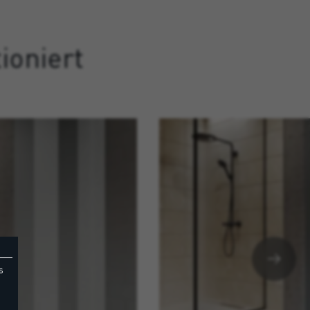
ioniert
s