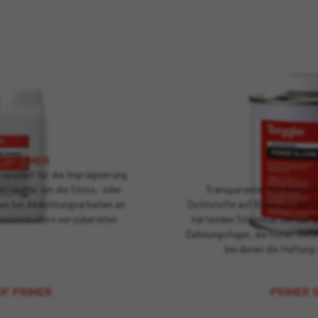
F PRIMER
speziell für die Imprägnierung
PRIMER S
lt wurde, um die Stoss- oder
Transparenter Voranstrich 
n bei Abdichtungsarbeiten an
Dichtstoffe auf Basis von dur
hwimmbädern vorzubereiten.
härtenden Silikonharzen zur 
Dehnungsfugen, die hohen Bela
bei denen die Haftung 
OF PRIMER
PRIMER S