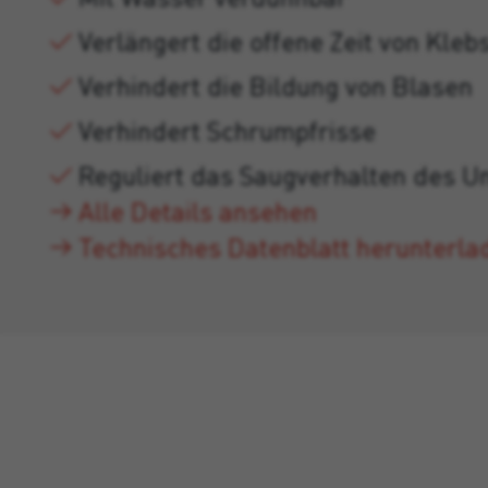
Verlängert die offene Zeit von Kleb
Verhindert die Bildung von Blasen
Verhindert Schrumpfrisse
Reguliert das Saugverhalten des U
Alle Details ansehen
Technisches Datenblatt herunterla