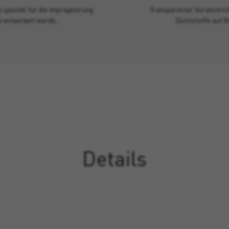
 speziell für die Imprägnierung
Transparenter Voranstrich
e entwickelt wurde,…
Dichtstoffe auf 
Details