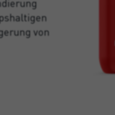
ndierung
pshaltigen
gerung von