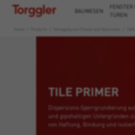
FENSTER
Torggler
BAUWESEN
TÜREN
Home
/
Products
/
Verlegung von Fliesen und Naturstein
/
Haft
TILE PRIMER
Dispersions-Sperrgrundierung au
und gipshaltigen Untergründen z
von Haftung, Bindung und Isolierf