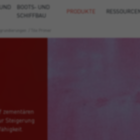
 UND
BOOTS- UND
PRODUKTE
RESSOURCE
SCHIFFBAU
grundierungen
/
Tile Primer
f zementären
ur Steigerung
ähigkeit.