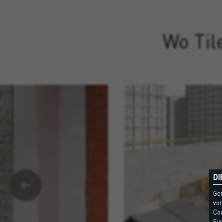
Wo Til
DI
Ge
vom
Coo
Fun