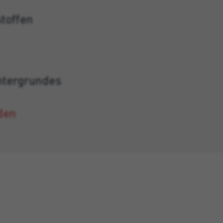
stoffen
ntergrundes
den