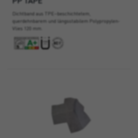
PP TAPE
Dichtband aus TPE–beschichtetem,
querdehnbarem und längsstabilem Polypropylen-
Vlies 120 mm.