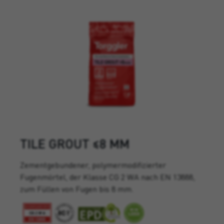
TILE GROUT ≤8 MM
Zementgebundener, polymermodifizierter
Fugenmörtel, der Klasse CG 2 WA nach EN 13888,
zum Füllen von Fugen bis 8 mm.