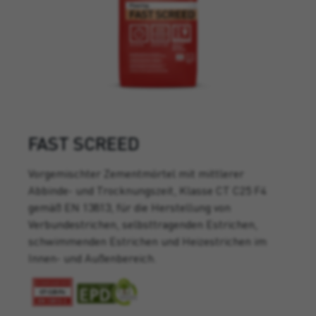
FAST SCREED
Vorgemischter Zementmörtel mit mittlerer
Abbinde- und Trocknungszeit, Klasse CT C25 F4
gemäß EN 13813, für die Herstellung von
Verbundestrichen, selbsttragenden Estrichen,
schwimmenden Estrichen und Heizestrichen im
Innen- und Außenbereich.