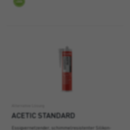
Alternative Lösung
ACETIC STANDARD
Essigvernetzender, schimmelresistenter Silikon-