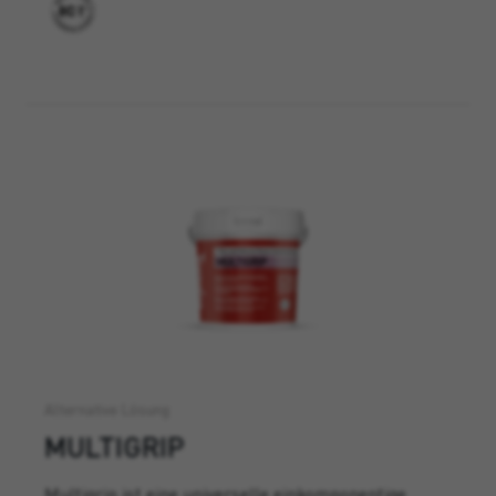
Alternative Lösung
MULTIGRIP
Multigrip ist eine universelle einkomponentige