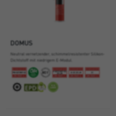
DOMUS
Neutral vernetzender, schimmelresistenter Silikon-
Dichtstoff mit niedrigem E-Modul.