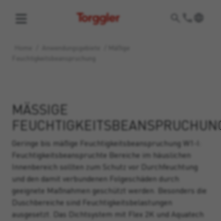
Torggler
Home
/
Anwendungsgebiete
/
Mäßige
Feuchtigkeitsbeanspruchung
MÄSSIGE F
EUCHTIGKEITSBEANSPRUCHUNG
Geringe bis mäßige Feuchtigkeitsbeanspruchung W1-I:
Feuchtigkeitsbeanspruchte Bereiche im häuslichen
Innenbereich sollten zum Schutz vor Durchfeuchtung
und den damit verbundenen Folgeschäden durch
geeignete Maßnahmen geschützt werden. Besonders die
Duschbereiche sind Feuchtigkeitsbelastungen
ausgesetzt. Das Dichtsystem mit Flex 2K und Aquatech