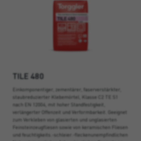
TILE 480
Einkomponentiger, zementärer, faserverstärkter,
staubreduzierter Klebemörtel, Klasse C2 TE S1
nach EN 12004, mit hoher Standfestigkeit,
verlängerter Offenzeit und Verformbarkeit. Geeignet
zum Verkleben von glasierten und unglasierten
Feinsteinzeugfliesen sowie von keramischen Fliesen
und feuchtigkeits.-schleier.-fleckenunempfindlichen