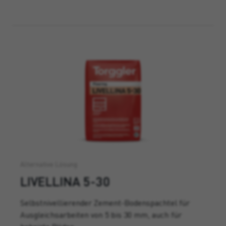
Alternative Lösung
LIVELLINA 5-30
Selbstnivellierender Zement-Bodenspachtel für
Ausgleichsarbeiten von 5 bis 30 mm, auch für