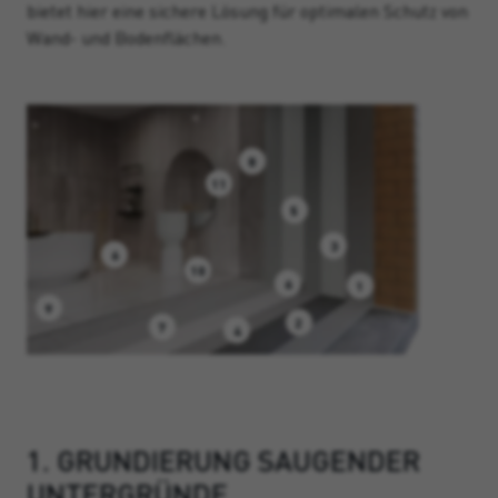
bietet hier eine sichere Lösung für optimalen Schutz von
Wand- und Bodenflächen.
8
11
5
3
6
10
6
1
9
2
7
4
1. GRUNDIERUNG SAUGENDER
UNTERGRÜNDE