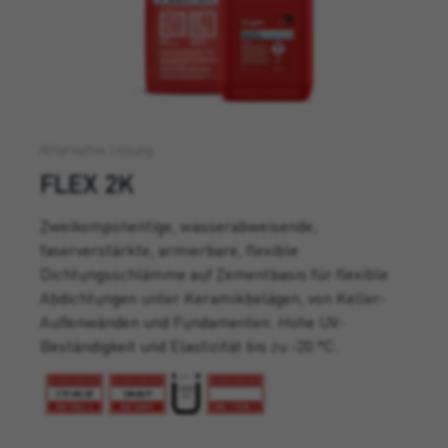
Alternative Lösung
FLEX 2K
Zweikomponentige, wasserabweisende,
faserverstärkte, armierbare, flexible
Dichtungsschlämme auf Zementbasis für flexible
Abdichtungen unter Keramikbelägen, von Keller-
Außenwänden und Fundamenten. Hohe UV-
Beständigkeit und Elastizität bis zu -20 °C.