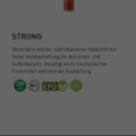
STRONG
Besonders starker, hybridbasierter Klebstoff mit
hoher Anfangshaftung für den Innen- und
Außenbereich. Benötigt keine mechanischen
Fixierhilfen während der Aushärtung.