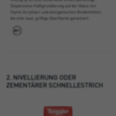
Dispersions-Haftgrundierung auf der Basis von
Styrol-Acrylharz und anorganischen Bindemitteln,
die eine raue, griffige Oberfläche garantiert.
2. NIVELLIERUNG ODER
ZEMENTÄRER SCHNELLESTRICH