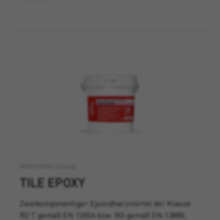
Alternative Lösung
TILE EPOXY
Zweikomponentiger Epoxidharzmörtel der Klasse
R2 T gemäß EN 12004 bzw. RG gemäß EN 13888,