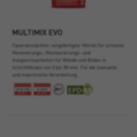
MULTIMIX EVO
Faserverstärkter, vorgefertigter Mörtel für schnelle
Renovierungs-, Restaurierungs- und
Ausgleichsarbeiten für Wände und Böden in
Schichtdicken von 3 bis 50 mm. Für die manuelle
und maschinelle Verarbeitung.