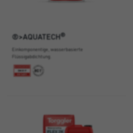
®
®>AQUATECH
Einkomponentige, wasserbasierte
Flüssigabdichtung.