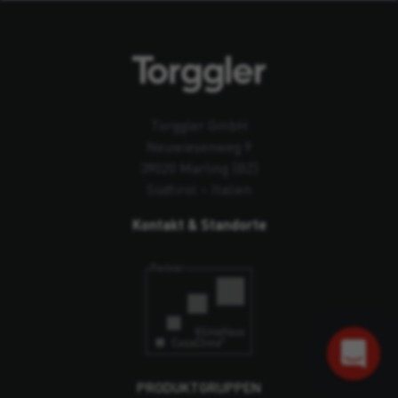
Torggler GmbH
Neuwiesenweg 9
39020 Marling (BZ)
Südtirol – Italien
Kontakt & Standorte
PRODUKTGRUPPEN