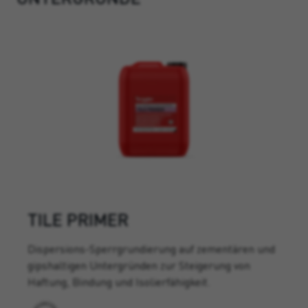
TILE PRIMER
Dispersions-Sperrgrundierung auf zementären und
gipshaltigen Untergründen zur Steigerung von
Haftung, Bindung und Isolierfähigkeit.