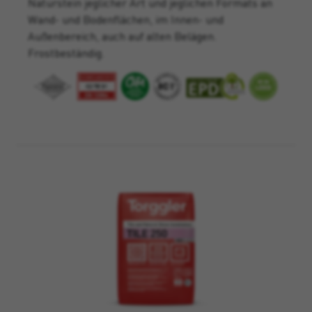
Naturstein jeglicher Art und jeglichen Formats an
Wand- und Bodenflächen, im Innen- und
Außenbereich, auch auf alten Belägen.
Frostbeständig.