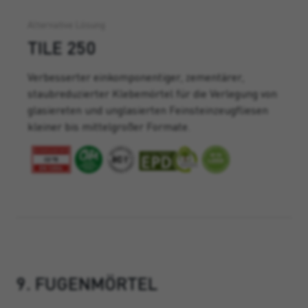
Alternative Lösung
TILE 250
Verbesserter einkomponentiger, zementärer,
staubreduzierter Klebemörtel für die Verlegung von
glasiereten und
unglasierten Feinsteinzeugfliesen
kleiner bis mittelgroßer Formate.
9. FUGENMÖRTEL