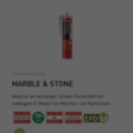
Alternative Lösung
MARBLE & STONE
Neutral vernetzender, Silikon-Dichtstoff mit
niedrigem E-Modul für Marmor und Naturstein.