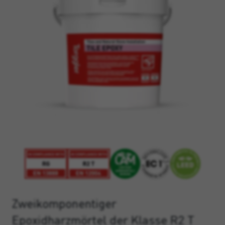
Zweikomponentiger
Epoxidharzmörtel der Klasse R2 T