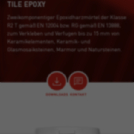
TILE EPOXY
Zweikomponentiger Epoxidharzmörtel der Klasse
R2 T gemäß EN 12004 bzw. RG gemäß EN 13888,
zum Verkleben und Verfugen bis zu 15 mm von
Keramikelementen, Keramik- und
Glasmosaiksteinen, Marmor und Natursteinen.
DOWNLOADS
KONTAKT