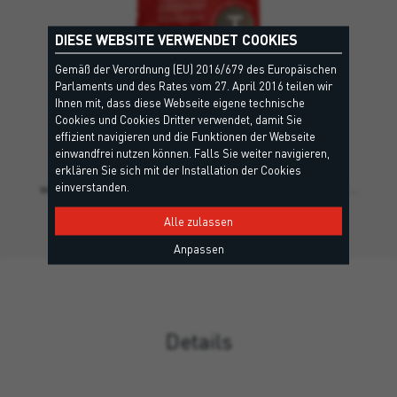
DIESE WEBSITE VERWENDET COOKIES
Gemäß der Verordnung (EU) 2016/679 des Europäischen
Parlaments und des Rates vom 27. April 2016 teilen wir
+20
ULTIMATE
Ihnen mit, dass diese Webseite eigene technische
Cookies und Cookies Dritter verwendet, damit Sie
EC1 Plus, CG 2 F W A - EN13888, Leed
effizient navigieren und die Funktionen der Webseite
Pulverförmiger, harzhaltiger, flexibilisierter,
einwandfrei nutzen können. Falls Sie weiter navigieren,
hochleistungsfähiger, schimmelresistenter,
erklären Sie sich mit der Installation der Cookies
einverstanden.
wasserabweisender, schnell abbindender und aushärtender…
Alle zulassen
Anpassen
Details