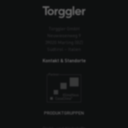
Torggler GmbH
Neuwiesenweg 9
39020 Marling (BZ)
Südtirol – Italien
Kontakt & Standorte
PRODUKTGRUPPEN