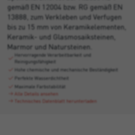
gemäß EN 12004 bzw. RG gemäß EN
13888, zum Verkleben und Verfugen
bis zu 15 mm von Keramikelementen,
Keramik- und Glasmosaiksteinen,
Marmor und Natursteinen.
Hervorragende Verarbeitbarkeit und
Reinigungsfähigkeit
Hohe chemische und mechanische Beständigkeit
Perfekte Wasserdichtheit
Maximale Farbstabilität
Alle Details ansehen
Technisches Datenblatt herunterladen