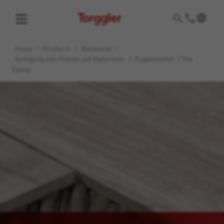
Torggler
Home
/
Products
/
Bauwesen
/
Verlegung von Fliesen und Naturstein
/
Fugenmörtel
/
Tile
Epoxy