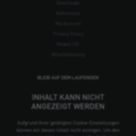
Downloads
Referenzen
My Account
Privacy Policy
Modell 231
Whistleblowing
BLEIB AUF DEM LAUFENDEN
INHALT KANN NICHT
ANGEZEIGT WERDEN
Aufgrund Ihrer getätigten Cookie-Einstellungen
können wir diesen Inhalt nicht anzeigen. Um den