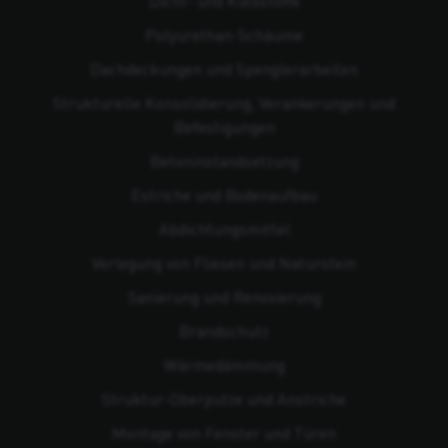
Dicht- und Klebstoffe
Polyurethan-Schäume
Dachdeckungen und Spenglerarbeiten
Strukturelle Konsolidierung, Verankerungen und
Befestigungen
Beton­instandsetzung
Estriche und Bodenaufbau
Abdichtungsmittel
Verlegung von Fliesen und Naturstein
Sanierung und Renovierung
Brandschutz
Wärmedämmung
Struktur-Oberputze und Anstriche
Montage von Fenster und Türen