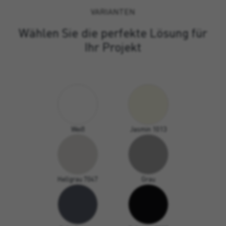
VARIANTEN
Wählen Sie die perfekte Lösung für
Ihr Projekt
Weiß
Jasmin 1013
Hellgrau 7047
Grau