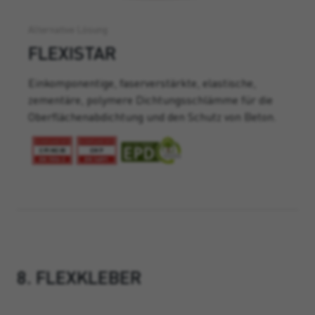
Alternative Lösung
FLEXISTAR
Einkomponentige, faserverstärkte, elastische,
zementäre, polymere Dichtungsschlämme für die
Oberflächenabdichtung und den Schutz von Beton.
8. FLEXKLEBER