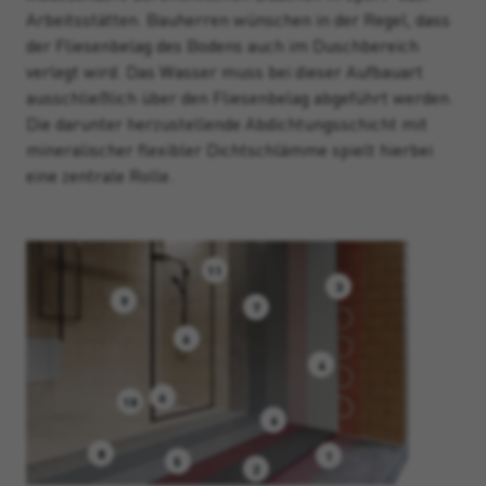
Arbeitsstätten. Bauherren wünschen in der Regel, dass
der Fliesenbelag des Bodens auch im Duschbereich
verlegt wird. Das Wasser muss bei dieser Aufbauart
ausschließlich über den Fliesenbelag abgeführt werden.
Die darunter herzustellende Abdichtungsschicht mit
mineralischer flexibler Dichtschlämme spielt hierbei
eine zentrale Rolle.
11
3
9
7
6
4
6
10
6
8
1
5
2