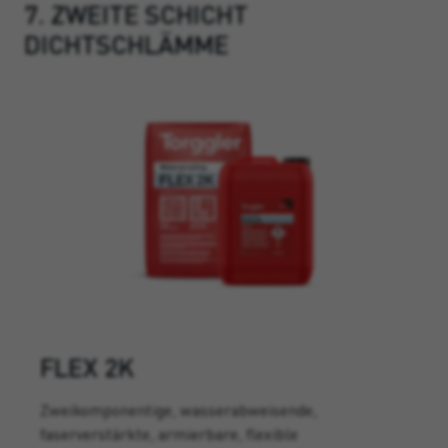
7. ZWEITE SCHICHT
DICHTSCHLÄMME
FLEX 2K
Zweikomponentige, wasserabweisende,
faserverstärkte, armierbare, flexible