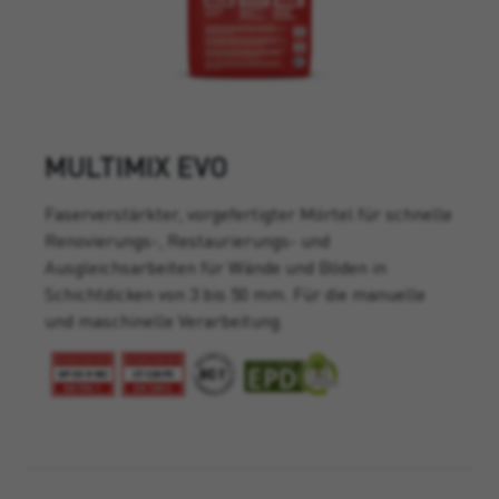
MULTIMIX EVO
Faserverstärkter, vorgefertigter Mörtel für schnelle
Renovierungs-, Restaurierungs- und
Ausgleichsarbeiten für Wände und Böden in
Schichtdicken von 3 bis 50 mm. Für die manuelle
und maschinelle Verarbeitung.