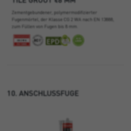
Zementgebundener, polymermodifizierter
Fugenmörtel, der Klasse CG 2 WA nach EN 13888,
zum Füllen von Fugen bis 8 mm.
10. ANSCHLUSSFUGE