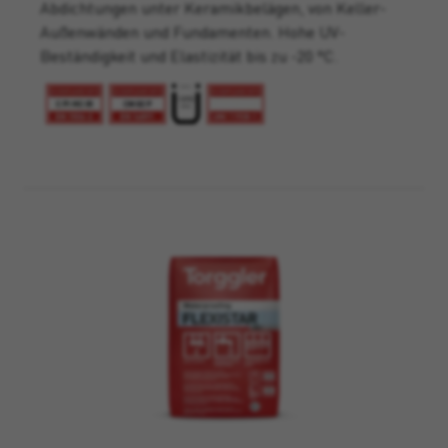
Abdichtungen unter Keramikbelägen, von Keller-
Außenwänden und Fundamenten. Hohe UV-
Beständigkeit und Elastizität bis zu -20 °C.