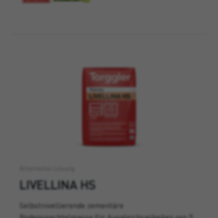
Alternative Lösung
LIVELLINA HS
Selbstnivellierende zementäre
Bodenspachtelmasse für Ausgleichsarbeiten von 5