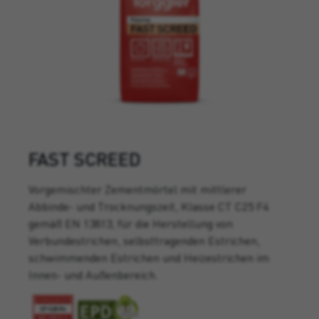
FAST SCREED
Vorgemischter Zementmörtel mit mittlerer
Abbinde- und Trocknungszeit, Klasse CT C25 F4
gemäß EN 13813, für die Herstellung von
Verbundestrichen, selbsttragenden Estrichen,
schwimmenden Estrichen und Heizestrichen im
Innen- und Außenbereich.