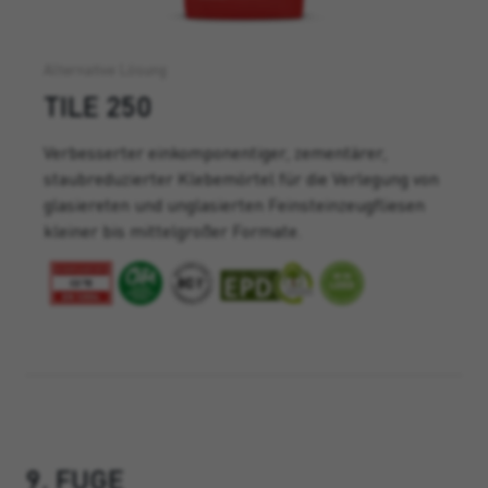
Alternative Lösung
TILE 250
Verbesserter einkomponentiger, zementärer,
staubreduzierter Klebemörtel für die Verlegung von
glasiereten und
unglasierten Feinsteinzeugfliesen
kleiner bis mittelgroßer Formate.
9. FUGE