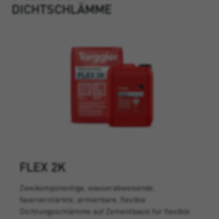
DICHTSCHLÄMME
FLEX 2K
Zweikomponentige, wasserabweisende,
faserverstärkte, armierbare, flexible
Dichtungsschlämme auf Zementbasis für flexible