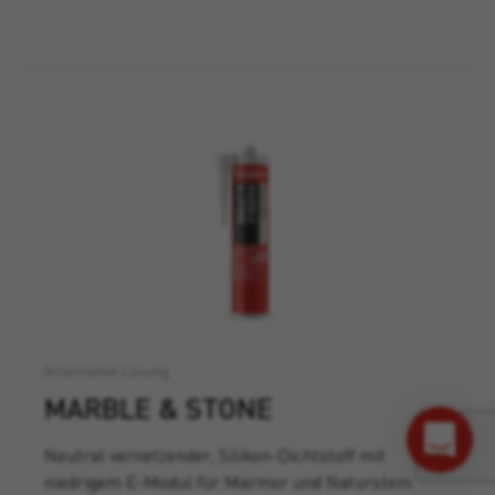
Alternative Lösung
MARBLE & STONE
Neutral vernetzender, Silikon-Dichtstoff mit
niedrigem E-Modul für Marmor und Naturstein.