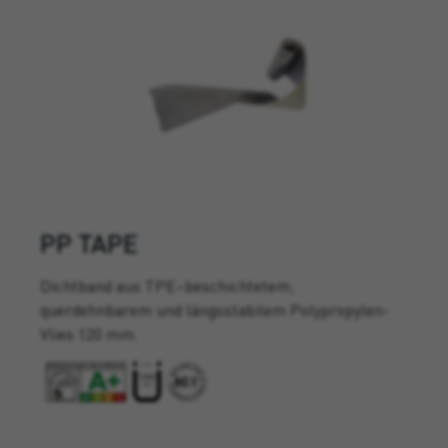
PP TAPE
Dichtband aus TPE–beschichtetem,
querdehnbarem und längsstabilem Polypropylen-
Vlies 120 mm.