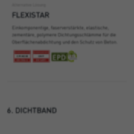
Alternative Lösung
FLEXISTAR
Einkomponentige, faserverstärkte, elastische,
zementäre, polymere Dichtungsschlämme für die
Oberflächenabdichtung und den Schutz von Beton.
6. DICHTBAND