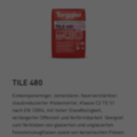
TILE 480
Einkomponentiger, zementärer, faserverstärkter,
staubreduzierter Klebemörtel, Klasse C2 TE S1
nach EN 12004, mit hoher Standfestigkeit,
verlängerter Offenzeit und Verformbarkeit. Geeignet
zum Verkleben von glasierten und unglasierten
Feinsteinzeugfliesen sowie von keramischen Fliesen