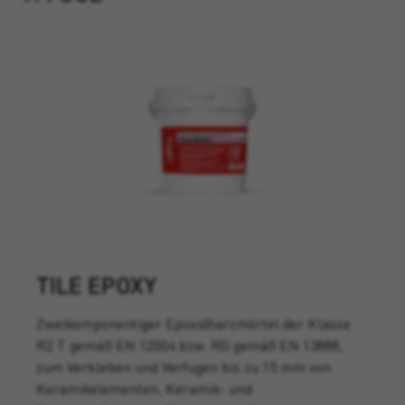
TILE EPOXY
Zweikomponentiger Epoxidharzmörtel der Klasse
R2 T gemäß EN 12004 bzw. RG gemäß EN 13888,
zum Verkleben und Verfugen bis zu 15 mm von
Keramikelementen, Keramik- und