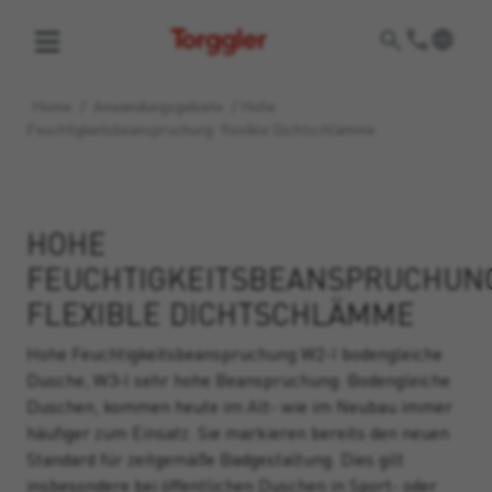
Torggler
Home
/
Anwendungsgebiete
/
Hohe
Feuchtigkeitsbeanspruchung: flexible Dichtschlämme
HOHE
FEUCHTIGKEITSBEANSPRUCHUN
FLEXIBLE DICHTSCHLÄMME
Hohe Feuchtigkeitsbeanspruchung W2-I bodengleiche
Dusche, W3-I sehr hohe Beanspruchung: Bodengleiche
Duschen, kommen heute im Alt- wie im Neubau immer
häufiger zum Einsatz. Sie markieren bereits den neuen
Standard für zeitgemäße Badgestaltung. Dies gilt
insbesondere bei öffentlichen Duschen in Sport- oder