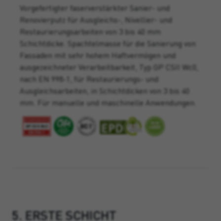
Vorgefertigter faserverstärkter Sanier- und
Renovierputz für Ausgleichs-, Nivellier- und
Restaurierungsarbeiten von 3 bis 40 mm
Schichtdicke. Spachtelmasse für die Sanierung von
Fassaden mit sehr hohem Haftvermögen und
ausgezeichneter Verarbeitbarkeit, Typ GP CSII Wc0,
nach EN 998-1, für Restaurierungs- und
Ausgleichsarbeiten, in Schichtdicken von 3 bis 40
mm. Für manuelle und maschinelle Anwendungen.
5. ERSTE SCHICHT