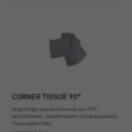
CORNER TISSUE 90°
Vorgefertigte Spezial-Innenecke aus TPE–
beschichtetem, querdehnbarem und längsstabilem
Polypropylen-Vlies.