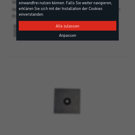
Vorgefertigte Spezial- Außenecke aus TPE–
einwandfrei nutzen können. Falls Sie weiter navigieren,
erklären Sie sich mit der Installation der Cookies
beschichtetem, querdehnbarem und längsstabilem
einverstanden.
Polypropylen-Vlies.
Alle zulassen
Anpassen