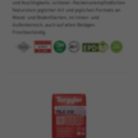
und feuchtigkeits.-schleier.-fleckenunempfindlichen
Naturstein jeglicher Art und jeglichen Formats an
Wand- und Bodenflächen, im Innen- und
Außenbereich, auch auf alten Belägen.
Frostbeständig.