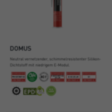
DOMUS
Neutral vernetzender, schimmelresistenter Silikon-
Dichtstoff mit niedrigem E-Modul.