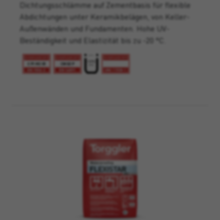
Dichtungsschlämme auf Zementbasis für flexible
Abdichtungen unter Keramikbelägen, von Keller-
Außenwänden und Fundamenten. Hohe UV-
Beständigkeit und Elastizität bis zu -20 °C.