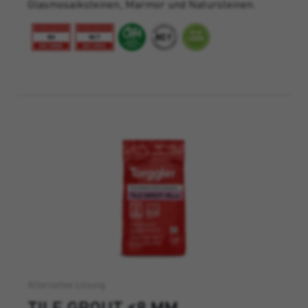
Glasmosaiksteinen, Marmor und Natursteinen.
Alternative Lösung
TILE GROUT ≤8 MM