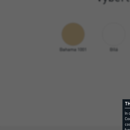
Bahama 1001
Bílá
TH
In 
Cou
coo
fun