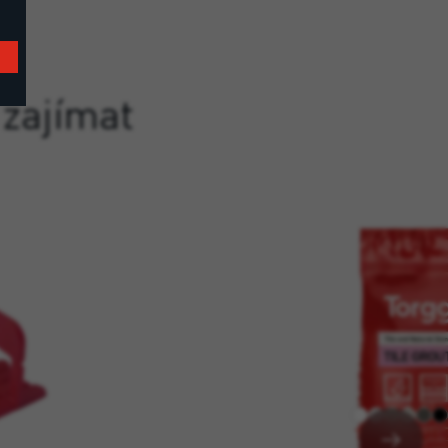
 zajímat
TILE GROUT 