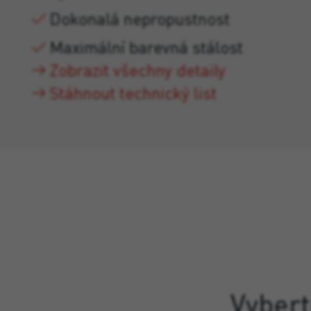
Dokonalá nepropustnost
Maximální barevná stálost
Zobrazit všechny detaily
Stáhnout technický list
Vybert