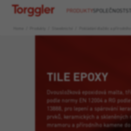
Torggler
PRODUKTY
SPOLEČNOST
S
Home
/
Produkty
/
Stavebnictví
/
Pokládání dlaždic a přírodní
TILE EPOXY
Dvousložková epoxidová malta, tř
podle normy EN 12004 a RG podl
13888, pro lepení a spárování ker
prvků, keramických a skleněných 
mramoru a přírodního kamene do 