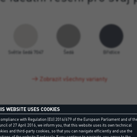
Světle šedá 7047
Šedá
Břidlice
Zobrazit všechny varianty
IS WEBSITE USES COOKIES
compliance with Regulation (EU) 2016/679 of the European Parliament and of th
ncil of 27 April 2016, we inform you, that this website uses its own technical
kies and third-party cookies, so that you can navigate efficiently and use the
ctions of the website flawlessly. If you continue to navigate, you agree to the