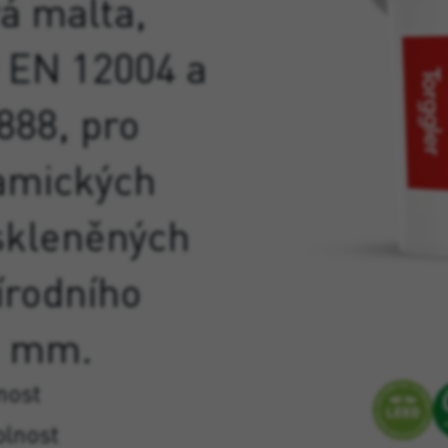
á malta,
y EN 12004 a
888, pro
ramických
skleněných
írodního
5 mm.
lnost
olnost