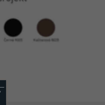
Černá 9005
Kaštanová 8028
e