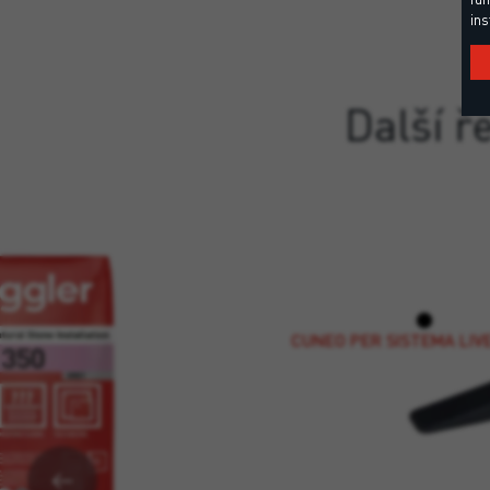
ins
Další ř
CUNEO PER SISTEMA LI