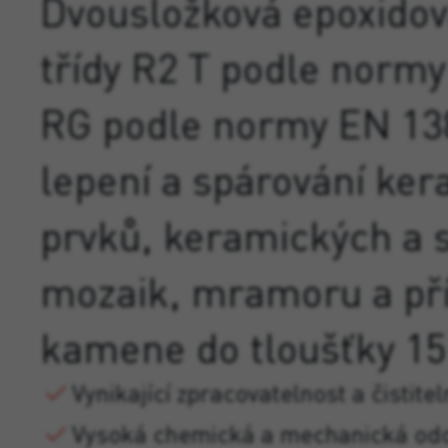
Dvousložková epoxidov
třídy R2 T podle norm
RG podle normy EN 13
lepení a spárování ke
prvků, keramických a 
mozaik, mramoru a př
kamene do tloušťky 1
Vynikající zpracovatelnost a čistite
Vysoká chemická a mechanická od