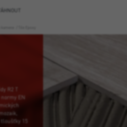
TÁHNOUT
ho kamene
/
Tile Epoxy
ídy R2 T
e normy EN
amických
mozaik,
tloušťky 15