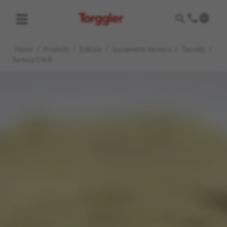
Torggler
Home
/
Prodotti
/
Edilizia
/
Isolamento termico
/
Tasselli
/
Termoz CN 8