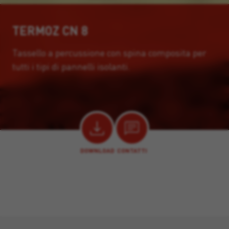
TERMOZ CN 8
Tassello a percussione con spina composita per
tutti i tipi di pannelli isolanti.
DOWNLOAD
CONTATTI