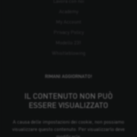
Lavora con noi
Academy
My Account
Privacy Policy
Modello 231
Whistleblowing
RIMANI AGGIORNATO!
IL CONTENUTO NON PUÒ
ESSERE VISUALIZZATO
A causa delle impostazioni dei cookie, non possiamo
visualizzare questo contenuto. Per visualizzarlo deve
modificarle.