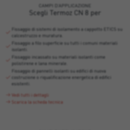
CAMPI D’APPLICAZIONE
Scegli Termoz CN 8 per
Fissaggio di sistemi di isolamento a cappotto ETICS su
calcestruzzo e muratura.
Fissaggio a filo superficie su tutti i comuni materiali
isolanti.
Fissaggio incassato su materiali isolanti come
polistirene e lana minerale.
Fissaggio di pannelli isolanti su edifici di nuova
costruzione o riqualificazione energetica di edifici
esistenti.
Vedi tutti i dettagli
Scarica la scheda tecnica