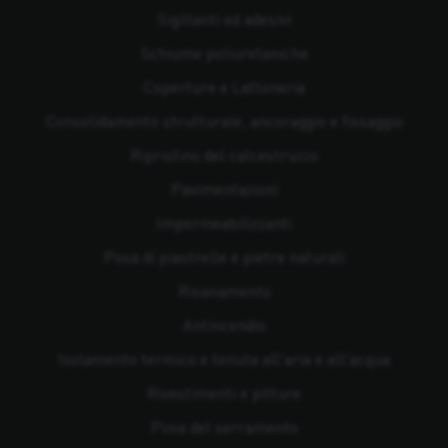
Sigillanti ed adesivi
Schiume poliuretaniche
Coperture e Lattoneria
Consolidamento strutturale, ancoraggio e fissaggio
Ripristino del calcestruzzo
Pavimentazioni
Impermeabilizzanti
Posa di piastrelle e pietre naturali
Risanamento
Antincendio
Isolamento termico e tenuta all'aria e all'acqua
Rivestimenti e pitture
Posa del serramento