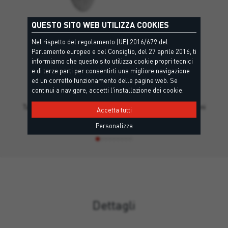
QUESTO SITO WEB UTILIZZA COOKIES
Nel rispetto del regolamento (UE) 2016/679 del
Parlamento europeo e del Consiglio, del 27 aprile 2016, ti
informiamo che questo sito utilizza cookie propri tecnici
e di terze parti per consentirti una migliore navigazione
R-TFIX-8S
ed un corretto funzionamento delle pagine web. Se
continui a navigare, accetti l'installazione dei cookie.
Tassello per isolamento ad avvitamento, con alte prestazioni
Accetta tutti
su ogni…
Personalizza
Dettagli