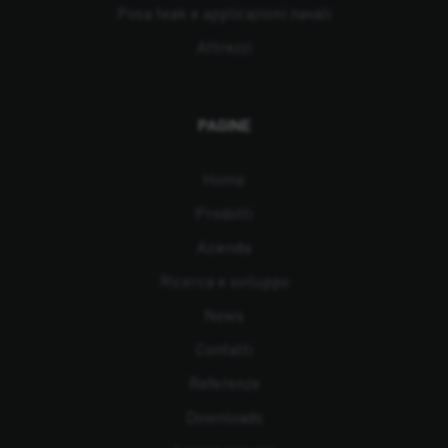
Posa teak e applicazioni navali
Attrezzi
PAGINE
Home
Prodotti
Azienda
Ricerca e sviluppo
News
Contatti
Referenze
Downloads