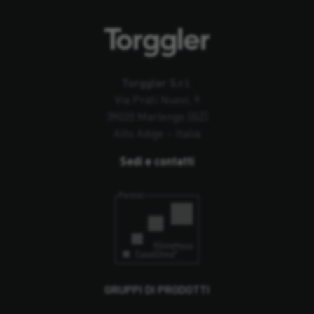
Torggler S.r.l.
Via Prati Nuovi, 9
39020 Marlengo (BZ)
Alto Adige – Italia
Sedi e contatti
GRUPPI DI PRODOTTI