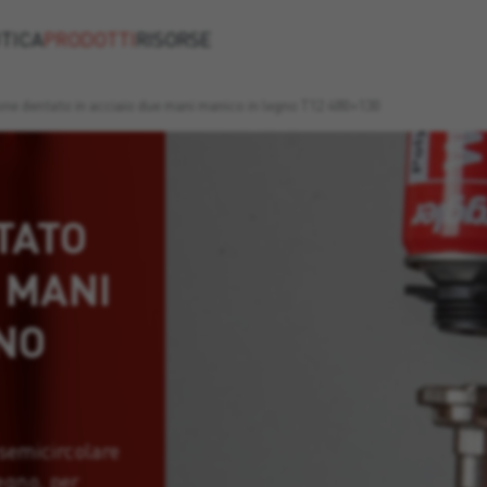
TICA
PRODOTTI
RISORSE
ne dentato in acciaio due mani manico in legno T12 480×130
TATO
E MANI
NO
semicircolare
egno, per