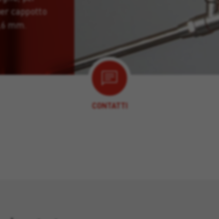
per cappotto
0,6 mm.
CONTATTI