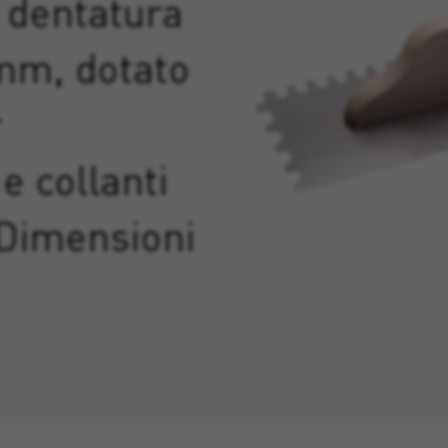
n dentatura
 mm, dotato
r
e collanti
 Dimensioni