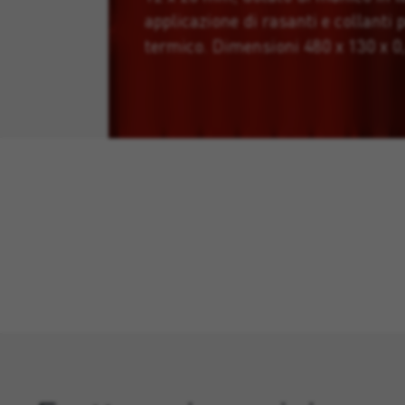
applicazione di rasanti e collanti 
termico. Dimensioni 480 x 130 x 