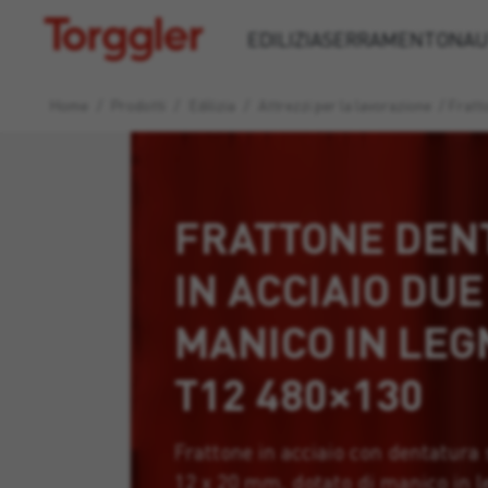
Torggler
EDILIZIA
SERRAMENTO
NAU
Home
/
Prodotti
/
Edilizia
/
Attrezzi per la lavorazione
/
Fratto
FRATTONE DEN
IN ACCIAIO DU
MANICO IN LEG
T12 480×130
Frattone in acciaio con dentatura 
12 x 20 mm, dotato di manico in l