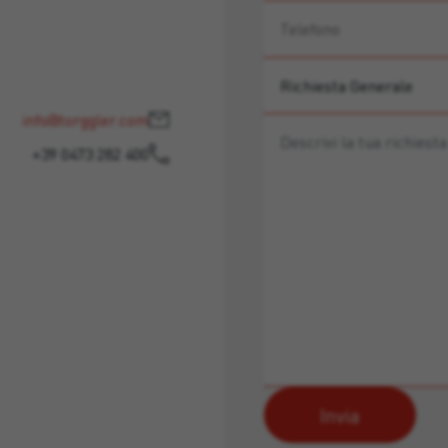
info@torggler.com
+39 0473 282 400