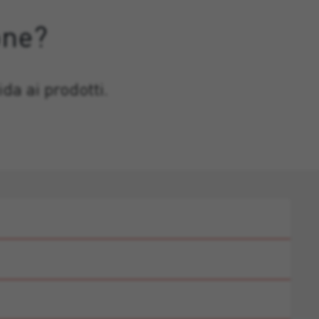
one?
da ai prodotti.