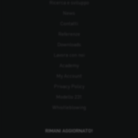
Ricerca e sviluppo
News
Contatti
Referenze
Downloads
Lavora con noi
Academy
My Account
Privacy Policy
Modello 231
Whistleblowing
RIMANI AGGIORNATO!