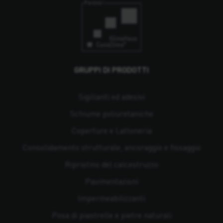
GRUPPI DI PRODOTTI
Sigillanti ed adesivi
Schiume poliuretaniche
Coperture e Lattoneria
Consolidamento strutturale, ancoraggio e fissaggio
Ripristino del calcestruzzo
Pavimentazioni
Impermeabilizzanti
Posa di piastrelle e pietre naturali