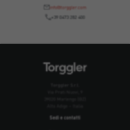
info@torggler.com
+39 0473 282 400
Torggler S.r.l.
Via Prati Nuovi, 9
39020 Marlengo (BZ)
Alto Adige – Italia
Sedi e contatti