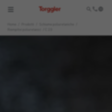
Torggler
Home
/
Prodotti
/
Schiume poliuretaniche
/
Riempitivi poliuretanici
/
C 2.0