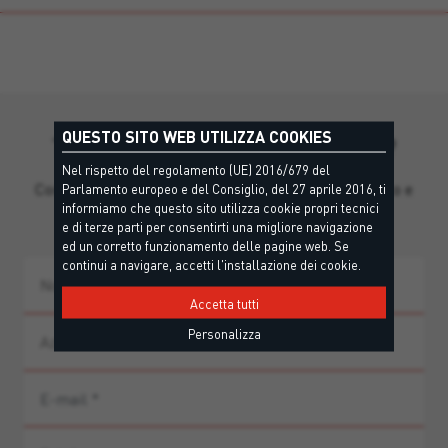
QUESTO SITO WEB UTILIZZA COOKIES
Ti manca qualche informazione?
Nel rispetto del regolamento (UE) 2016/679 del
Contatta il nostro team per supporto personalizzato e
Parlamento europeo e del Consiglio, del 27 aprile 2016, ti
informiamo che questo sito utilizza cookie propri tecnici
guida ai prodotti.
e di terze parti per consentirti una migliore navigazione
ed un corretto funzionamento delle pagine web. Se
continui a navigare, accetti l'installazione dei cookie.
Accetta tutti
Personalizza