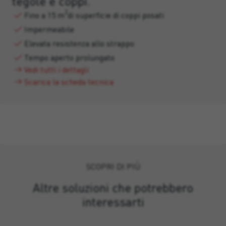
tegole e coppi.
2
Fino a 15 m
di superficie di coppi posati
Impermeabile
Elevata resistenza allo strappo
Tempo aperto prolungato
Vedi tutti i dettagli
Scarica la scheda tecnica
SCOPRI DI PIÙ
Altre soluzioni che potrebbero
interessarti