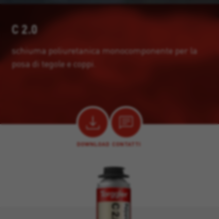
C 2.0
schiuma poliuretanica monocomponente per la
posa di tegole e coppi.
DOWNLOAD
CONTATTI