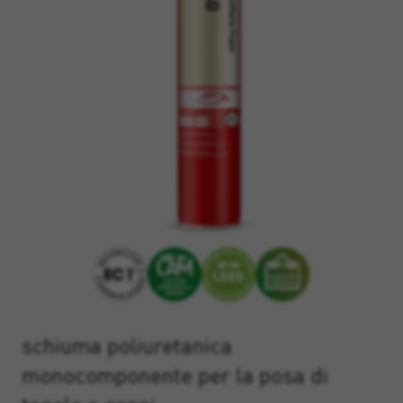
schiuma poliuretanica
monocomponente per la posa di