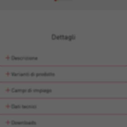
Dettagli
Descrizione
Varianti di prodotto
Campi di impiego
Dati tecnici
Downloads