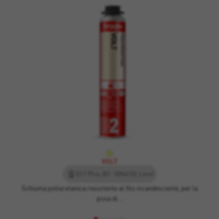
VOLT
EC1 Plus, B2 - DIN4102, Leed
Schiuma poliuretanica resistente al filo incandescente, per la
posa di…