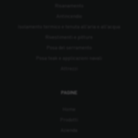
Risanamento
Antincendio
Isolamento termico e tenuta all'aria e all'acqua
Rivestimenti e pitture
Posa del serramento
Posa teak e applicazioni navali
Attrezzi
PAGINE
Home
Prodotti
Azienda