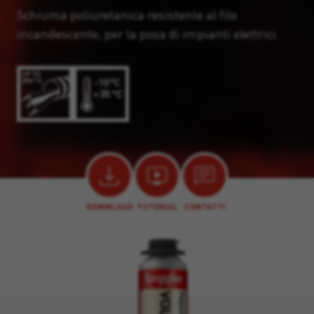
Schiuma poliuretanica resistente al filo
incandescente, per la posa di impianti elettrici.
DOWNLOAD
TUTORIAL
CONTATTI