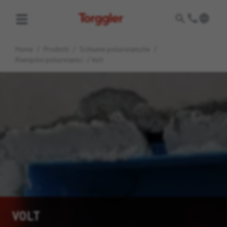
Torggler
Home
/
Prodotti
/
Schiume poliuretaniche
/
Riempitivi poliuretanici
/
Volt
VOLT