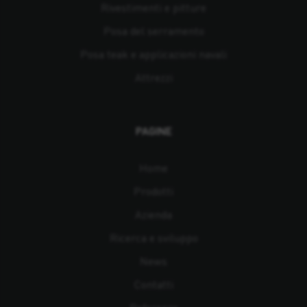
Rivestimenti e pitture
Posa del serramento
Posa teak e applicazioni navali
Attrezzi
PAGINE
Home
Prodotti
Azienda
Ricerca e sviluppo
News
Contatti