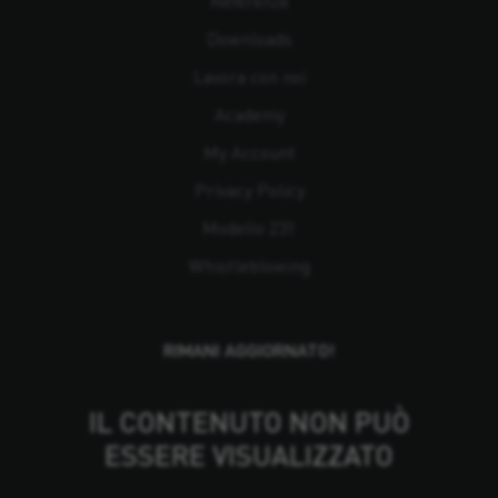
Referenze
Downloads
Lavora con noi
Academy
My Account
Privacy Policy
Modello 231
Whistleblowing
RIMANI AGGIORNATO!
IL CONTENUTO NON PUÒ
ESSERE VISUALIZZATO