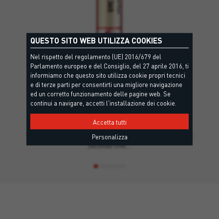
QUESTO SITO WEB UTILIZZA COOKIES
Nel rispetto del regolamento (UE) 2016/679 del
Parlamento europeo e del Consiglio, del 27 aprile 2016, ti
informiamo che questo sito utilizza cookie propri tecnici
e di terze parti per consentirti una migliore navigazione
ed un corretto funzionamento delle pagine web. Se
continui a navigare, accetti l'installazione dei cookie.
FLEX 365
EC1 Plus, Criteri Ambientali Minimi, UNI 11673, Posa qualità, EPD - Dichiarazione Ambientale di Prodotto, Leed
Accetta tutti
Schiuma poliuretanica elastica per la posa dei serramenti
Personalizza
secondo UNI…