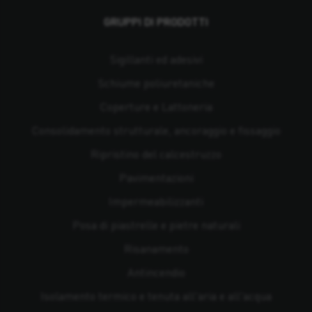
GRUPPI DI PRODOTTI
Sigillanti ed adesivi
Schiume poliuretaniche
Coperture e Lattoneria
Consolidamento strutturale, ancoraggio e fissaggio
Ripristino del calcestruzzo
Pavimentazioni
Impermeabilizzanti
Posa di piastrelle e pietre naturali
Risanamento
Antincendio
Isolamento termico e tenuta all'aria e all'acqua