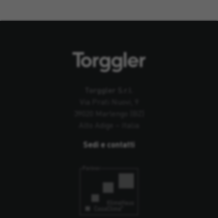
Torggler S.r.l.
Via Prati Nuovi, 9
39020 Marlengo (BZ)
Alto Adige – Italia
Sedi e contatti