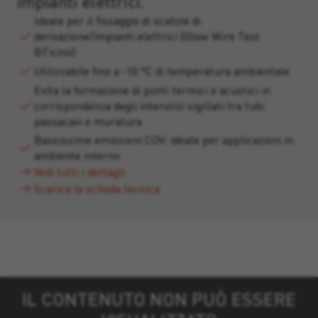
impianti elettrici.
Ideale per il fissaggio di scatole di
derivazione/impianti elettrici (Glow Wire Test
BTicino)
Utilizzabile fino a -10 °C di temperatura ambientale
Evita la formazione di ponti termici e acustici in
corrispondenza degli interstizi sigillati tra tubi
passacavi e muratura
Bassissime emissioni COV: ideale per applicazioni in
ambiente interno
Vedi tutti i dettagli
Scarica la scheda tecnica
IL CONTENUTO NON PUÒ ESSERE