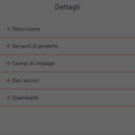
Dettagli
Descrizione
Varianti di prodotto
Campi di impiego
Dati tecnici
Downloads