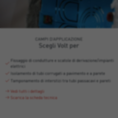
CAMPI D’APPLICAZIONE
Scegli Volt per
Fissaggio di condutture e scatole di derivazione/impianti
elettrici
Isolamento di tubi corrugati a pavimento e a parete
Tamponamento di interstizi tra tubi passacavi e pareti
Vedi tutti i dettagli
Scarica la scheda tecnica