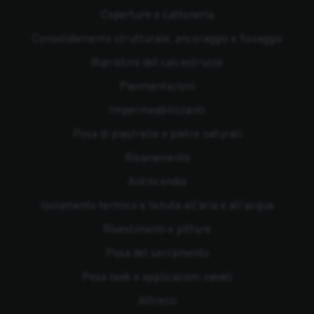
Coperture e Lattoneria
Consolidamento strutturale, ancoraggio e fissaggio
Ripristino del calcestruzzo
Pavimentazioni
Impermeabilizzanti
Posa di piastrelle e pietre naturali
Risanamento
Antincendio
Isolamento termico e tenuta all'aria e all'acqua
Rivestimenti e pitture
Posa del serramento
Posa teak e applicazioni navali
Attrezzi