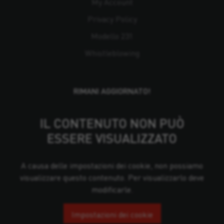
My Account
Privacy Policy
Modello 231
Whistleblowing
RIMANI AGGIORNATO!
IL CONTENUTO NON PUÒ
ESSERE VISUALIZZATO
A causa delle impostazioni dei cookie, non possiamo
visualizzare questo contenuto. Per visualizzarlo deve
modificarle.
Impostazioni dei cookie