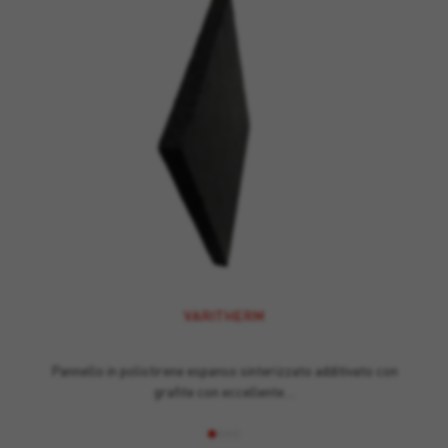
VARITHERM
Pannello in polistirene espanso sinterizzato additivato con
grafite con eccellente…