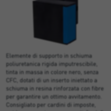
Elemente di supporto in schiuma
poliuretanica rigida imputrescibile,
tinta in massa in colore nero, senza
CFC, dotati di un inserto iniettato a
schiuma in resina rinforzata con fibre
per garantire un ottimo avvitamento.
Consigliato per cardini di imposte,