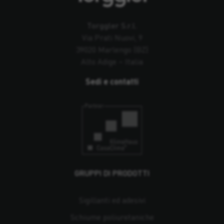
Torggler S.r.l.
Via Prati Nuovi, 9
39020 Marlengo (BZ)
Alto Adige – Italia
Sedi e contatti
GRUPPI DI PRODOTTI
Sigillanti ed adesivi
Schiume poliuretaniche