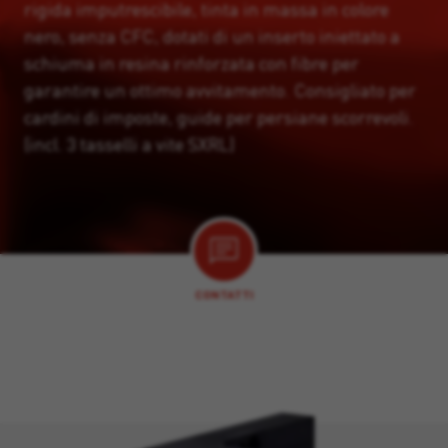
rigida imputrescibile, tinta in massa in colore
nero, senza CFC, dotati di un inserto iniettato a
schiuma in resina rinforzata con fibre per
garantire un ottimo avvitamento. Consigliato per
cardini di imposte, guide per persiane scorrevoli.
(incl. 3 tasselli a vite SXRL)
CONTATTI