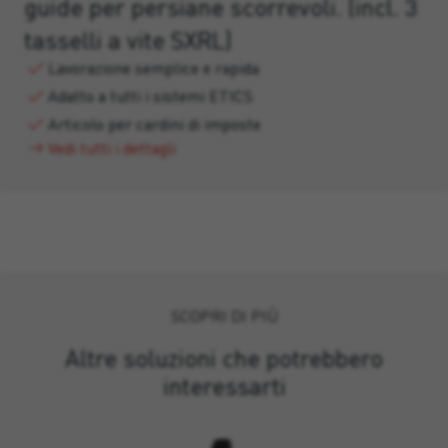
guide per persiane scorrevoli. (incl. 3
tasselli a vite SXRL)
Lavorazione semplice e rapida
Adatto a tutti i sistemi ETICS
Articolo per cardini di imposte
Vedi tutti i dettagli
SCOPRI DI PIÙ
Altre soluzioni che potrebbero
interessarti