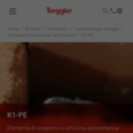
Torggler
Home
/
Prodotti
/
Serramento
/
Componenti per fissaggio
/
Componenti isolanti per carichi esterni
/
K1-PE
K1-PE
Elemente di supporto in schiuma poliuretanica