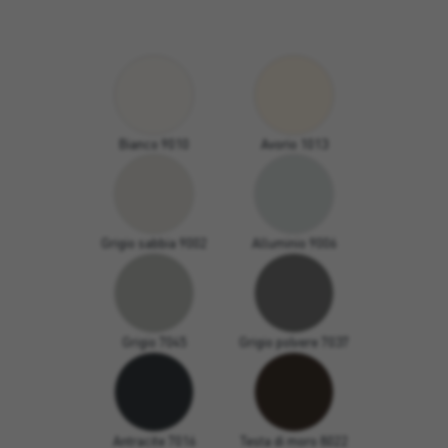
Bianco 9010
Avorio 1013
Grigio sabbia 9002
Alluminio 9006
Grigio 7045
Grigio polvere 7037
Antracite 7016
Testa di moro 8022