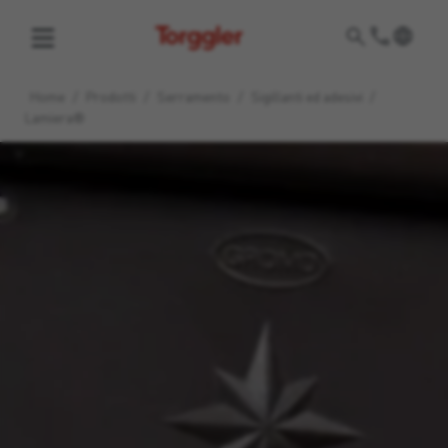
Torggler
Home
/
Prodotti
/
Serramento
/
Sigillanti ed adesivi
/
Lamiera®