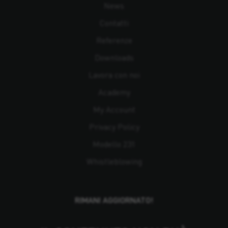
News
Contatti
Referenze
Downloads
Lavora con noi
Academy
My Account
Privacy Policy
Modello 231
Whistleblowing
RIMANI AGGIORNATO!