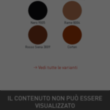
Nero 9005
Rame 8004
Rosso Siena 3009
Corten
Vedi tutte le varianti
IL CONTENUTO NON PUÒ ESSERE
VISUALIZZATO