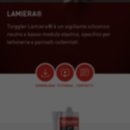
LAMIERA®
Torggler Lamiera® è un sigillante siliconico
neutro a basso modulo elastico, specifico per
lattoneria e pannelli coibentati.
DOWNLOAD
TUTORIAL
CONTATTI