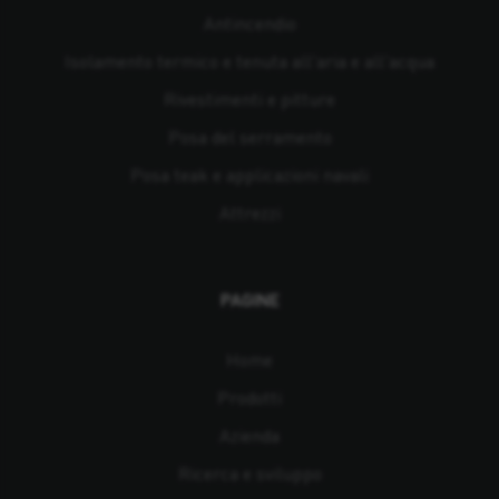
Antincendio
Isolamento termico e tenuta all'aria e all'acqua
Rivestimenti e pitture
Posa del serramento
Posa teak e applicazioni navali
Attrezzi
PAGINE
Home
Prodotti
Azienda
Ricerca e sviluppo