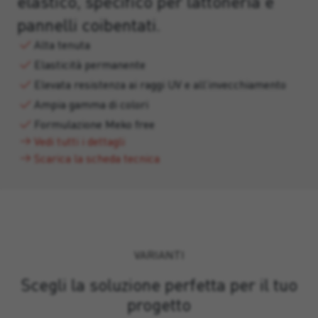
elastico, specifico per lattoneria e
pannelli coibentati.
Alta tenuta
Elasticità permanente
Elevata resistenza ai raggi UV e all’invecchiamento
Ampia gamma di colori
Formulazione Meko free
Vedi tutti i dettagli
Scarica la scheda tecnica
VARIANTI
Scegli la soluzione perfetta per il tuo
progetto