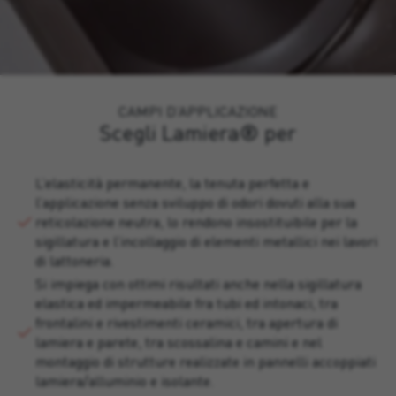
CAMPI D’APPLICAZIONE
Scegli Lamiera® per
L’elasticità permanente, la tenuta perfetta e
l’applicazione senza sviluppo di odori dovuti alla sua
reticolazione neutra, lo rendono insostituibile per la
sigillatura e l’incollaggio di elementi metallici nei lavori
di lattoneria.
Si impiega con ottimi risultati anche nella sigillatura
elastica ed impermeabile fra tubi ed intonaci, tra
frontalini e rivestimenti ceramici, tra apertura di
lamiera e parete, tra scossalina e camini e nel
montaggio di strutture realizzate in pannelli accoppiati
lamiera/alluminio e isolante.