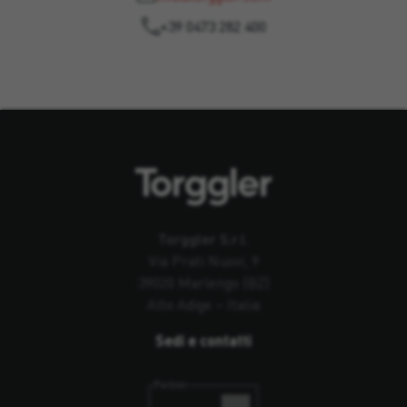
+39 0473 282 400
Torggler S.r.l.
Via Prati Nuovi, 9
39020 Marlengo (BZ)
Alto Adige – Italia
Sedi e contatti