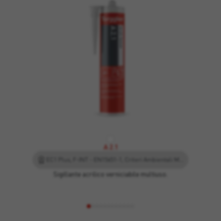
A 2.1
EC1 Plus, F-INT - EN15651-1, Criteri Ambientali Minimi, Leed
Sigillante acrilico verniciabile multiuso.