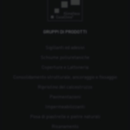
GRUPPI DI PRODOTTI
Sigillanti ed adesivi
Schiume poliuretaniche
Coperture e Lattoneria
Consolidamento strutturale, ancoraggio e fissaggio
Ripristino del calcestruzzo
Pavimentazioni
Impermeabilizzanti
Posa di piastrelle e pietre naturali
Risanamento