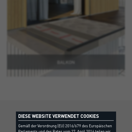
BALKON
MEHR ENTDECKEN
DIESE WEBSITE VERWENDET COOKIES
Weitere Lösungen, die Sie
Gemäß der Verordnung (EU) 2016/679 des Europäischen
Parlaments und des Rates vom 27. April 2016 teilen wir