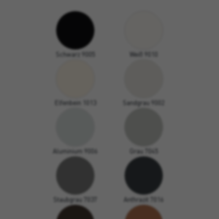
Schwarz 9005
Weiß 9010
Elfenbein 1013
Sandgrau 9002
Aluminium 9006
Grau 7045
Staubgrau 7037
Anthrazit 7016