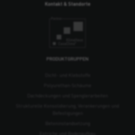
Kontakt & Standorte
PRODUKTGRUPPEN
Dicht- und Klebstoffe
Polyurethan-Schäume
Dachdeckungen und Spenglerarbeiten
Strukturelle Konsolidierung, Verankerungen und
Befestigungen
Beton­instandsetzung
Estriche und Bodenaufbau