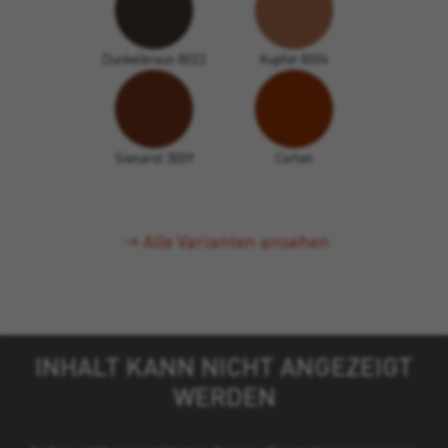
Dunkelbraun 8022
Kupfer 8004
Sienarot 3009
Corten
Alle Varianten ansehen
INHALT KANN NICHT ANGEZEIGT
WERDEN