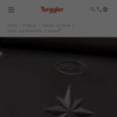
Torggler
Home
/
Products
/
Fenster und Türen
/
®
Dicht- und Klebstoffe
/
Lamiera