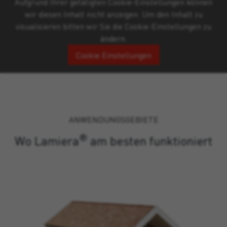
Aufgrund Ihrer getätigten Cookie-Einstellungen können
wir diesen Inhalt nicht anzeigen. Um den Inhalt zu
visualisieren bitten wir Sie die Cookie-Einstellungen zu
ändern.
Cookie Einstellungen
ANWENDUNGSGEBIETE
®
Wo Lamiera
am besten funktioniert