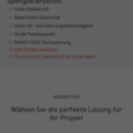
Spenglerarbeiten.
Hohe Klebekraft
Dauerhafte Elastizität
Hohe UV- und Alterungsbeständigkeit
Große Farbauswahl
MEKO FREE Formulierung
Alle Details ansehen
Technisches Datenblatt herunterladen
VARIANTEN
Wählen Sie die perfekte Lösung für
Ihr Projekt