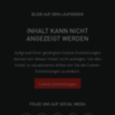
BLEIB AUF DEM LAUFENDEN
INHALT KANN NICHT
ANGEZEIGT WERDEN
Aufgrund Ihrer getätigten Cookie-Einstellungen
können wir diesen Inhalt nicht anzeigen. Um den
Inhalt zu visualisieren bitten wir Sie die Cookie-
Einstellungen zu ändern.
Cookie Einstellungen
FOLGE UNS AUF SOCIAL MEDIA