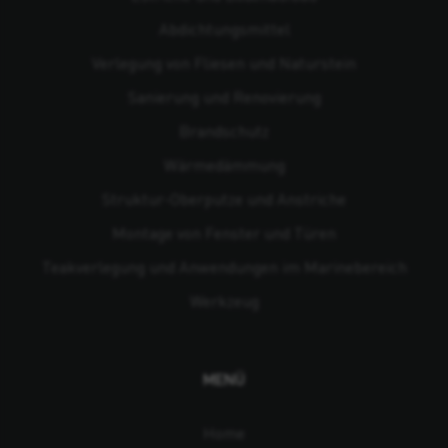
Abdichtungsmittel
Verlegung von Fliesen und Naturstein
Sanierung und Renovierung
Brandschutz
Wärmedämmung
Struktur-Oberputze und Anstriche
Montage von Fenster und Türen
Teakverlegung und Anwendungen im Marinebereich
Werkzeug
MENÜ
Home