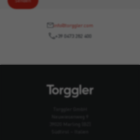
info@torggler.com
+39 0473 282 400
Torggler GmbH
Neuwiesenweg 9
39020 Marling (BZ)
Südtirol – Italien