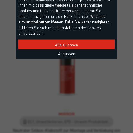
interessieren könnten
Ihnen mit, dass diese Webseite eigene technische
Cookies und Cookies Dritter verwendet, damit Sie
effizient navigieren und die Funktionen der Webseite
einwandfrei nutzen können. Falls Sie weiter navigieren,
erklären Sie sich mit der Installation der Cookies
einverstanden.
Alle zulassen
Anpassen
MIRROR
EC1, Umweltkriterien, EPD - Umwelt-Produktdeklaration, Leed
Neutraler Silikon-Klebstoff zur Montage und Verklebung von