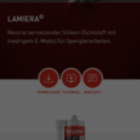
®
LAMIERA
Neutral vernetzender Silikon-Dichtstoff mit
niedrigem E-Modul für Spenglerarbeiten.
DOWNLOADS
TUTORIAL
KONTAKT