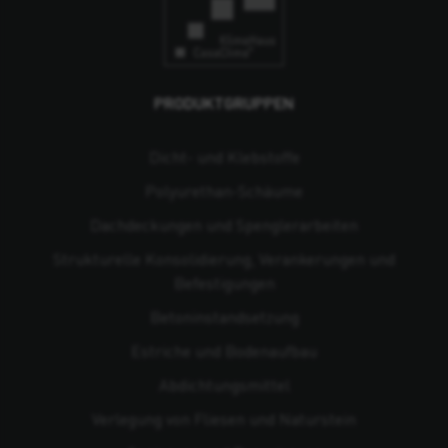
PRODUKTGRUPPEN
Dicht- und Klebstoffe
Polyurethan-Schäume
Dachdeckungen und Spenglerarbeiten
Strukturelle Konsolidierung, Verankerungen und
Befestigungen
Beton­instandsetzung
Estriche und Bodenaufbau
Abdichtungsmittel
Verlegung von Fliesen und Naturstein