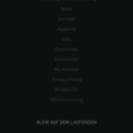
News
Kontakt
Academy
Jobs
Downloads
Referenzen
My Account
Privacy Policy
Modell 231
Whistleblowing
BLEIB AUF DEM LAUFENDEN