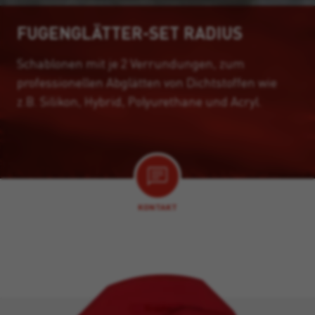
FUGENGLÄTTER-SET RADIUS
Schablonen mit je 2 Verrundungen, zum
professionellen Abglätten von Dichtstoffen wie
z.B. Silikon, Hybrid, Polyurethane und Acryl.
KONTAKT