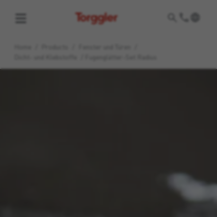
Torggler
Home
/
Products
/
Fenster und Türen
/
Dicht- und Klebstoffe
/
Fugenglätter-Set Radius