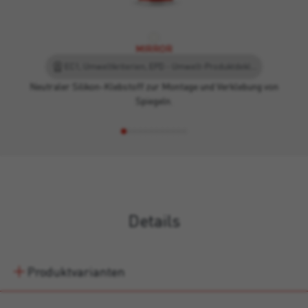
MIRROR
EC1, Umweltkriterien, EPD - Umwelt-Produktdeklaration, Leed
Neutraler Silikon-Klebstoff zur Montage und Verklebung von
Spiegeln.
Details
Produktvarianten