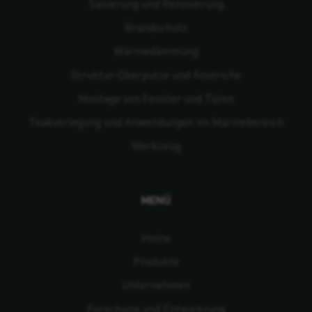
Sanierung und Renovierung
Brandschutz
Wärmedämmung
Struktur-Oberputze und Anstriche
Montage von Fenster und Türen
Teakverlegung und Anwendungen im Marinebereich
Werkzeug
MENÜ
Home
Produkte
Unternehmen
Forschung und Entwicklung