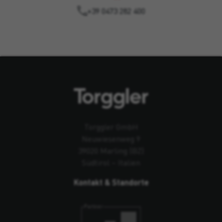
+39 0473 282 400
Torggler GmbH
Neuwiesenweg 9
39020 Marling (BZ)
Südtirol – Italien
Kontakt & Standorte