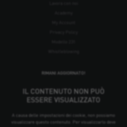
Lavora con noi
Academy
My Account
Privacy Policy
Modello 231
Whistleblowing
RIMANI AGGIORNATO!
IL CONTENUTO NON PUÒ
ESSERE VISUALIZZATO
A causa delle impostazioni dei cookie, non possiamo
visualizzare questo contenuto. Per visualizzarlo deve