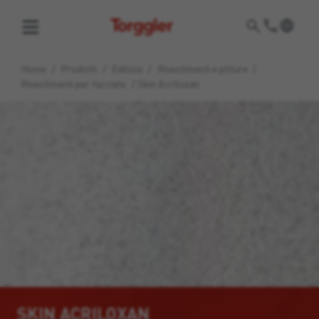
Torggler
Home
/
Prodotti
/
Edilizia
/
Rivestimenti e pitture
/
Rivestimenti per facciate
/
Skin Acriloxan
SKIN ACRILOXAN