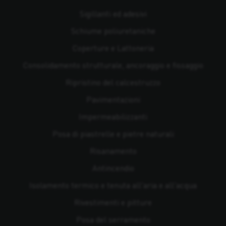
Sigillanti ed adesivi
Schiume poliuretaniche
Coperture e Lattoneria
Consolidamento strutturale, ancoraggio e fissaggio
Ripristino del calcestruzzo
Pavimentazioni
Impermeabilizzanti
Posa di piastrelle e pietre naturali
Risanamento
Antincendio
Isolamento termico e tenuta all'aria e all'acqua
Rivestimenti e pitture
Posa del serramento