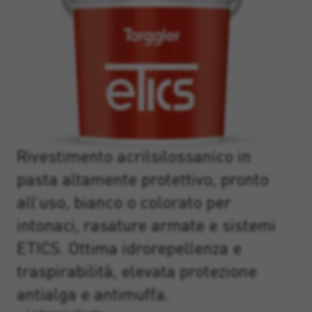
Rivestimento acrilsilossanico in
pasta altamente protettivo, pronto
all’uso, bianco o colorato per
intonaci, rasature armate e sistemi
ETICS. Ottima idrorepellenza e
traspirabilità, elevata protezione
antialga e antimuffa.