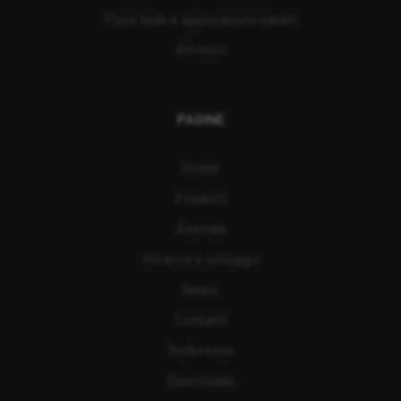
Posa teak e applicazioni navali
Attrezzi
PAGINE
Home
Prodotti
Azienda
Ricerca e sviluppo
News
Contatti
Referenze
Downloads