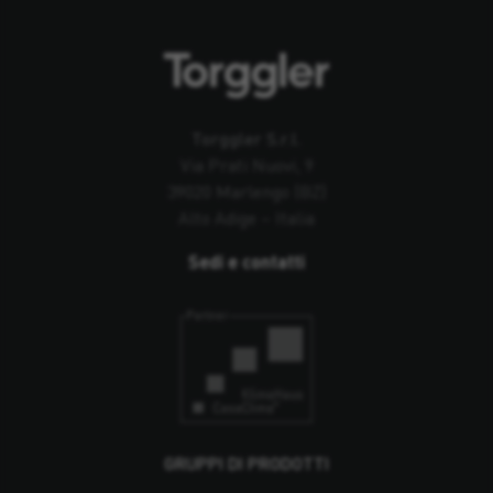
Torggler S.r.l.
Via Prati Nuovi, 9
39020 Marlengo (BZ)
Alto Adige – Italia
Sedi e contatti
GRUPPI DI PRODOTTI