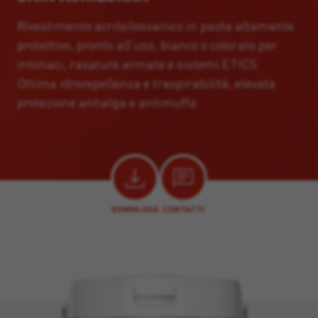
Rivestimento acrilsilossanico in pasta altamente
protettivo, pronto all’uso, bianco o colorato per
intonaci, rasature armate e sistemi ETICS.
Ottima idrorepellenza e traspirabilità, elevata
protezione antialga e antimuffa.
DOWNLOAD
CONTATTI