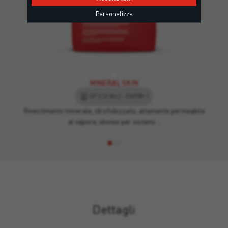
Personalizza
MINERAL SKIN
GP CSI Wc2 - EN998-1
Rivestimento minerale, idrofobizzato, altamente permeabile
al vapore, idoneo per sistemi…
Dettagli