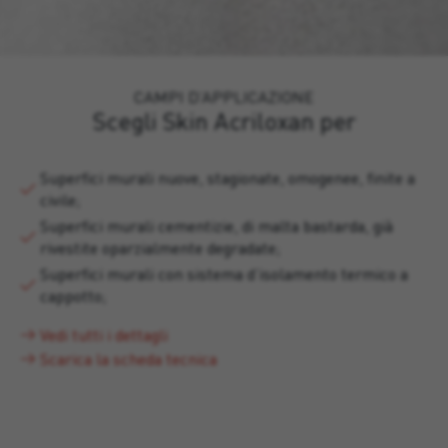
CAMPI D’APPLICAZIONE
Scegli Skin Acriloxan per
Superfici murali nuove, stagionate, omogenee, finite a
civile;
Superfici murali cementizie, di malta bastarda, già
rivestite oparzialmente degradate;
Superfici murali con sistema d’isolamento termico a
cappotto;
Vedi tutti i dettagli
Scarica la scheda tecnica