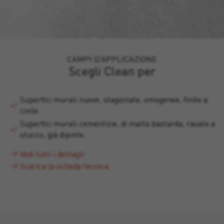
CAMPI D’APPLICAZIONE
Scegli Clean per
Superfici murali nuove, stagionate, omogenee, finite a
civile.
Superfici murali cementizie, di malta bastarda, rasate a
stucco, già dipinte.
Vedi tutti i dettagli
Scarica la scheda tecnica