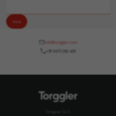
info@torggler.com
+39 0473 282 400
Torggler S.r.l.