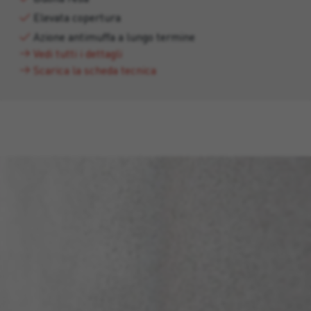
Elevata copertura
Azione antimuffa a lungo termine
Vedi tutti i dettagli
Scarica la scheda tecnica