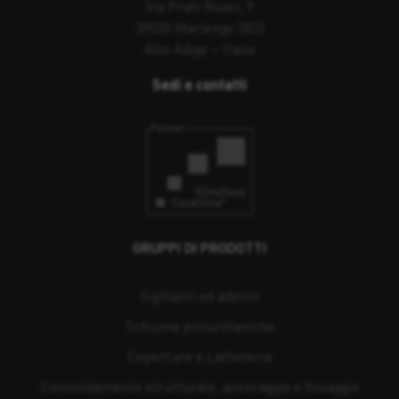
Via Prati Nuovi, 9
39020 Marlengo (BZ)
Alto Adige – Italia
Sedi e contatti
GRUPPI DI PRODOTTI
Sigillanti ed adesivi
Schiume poliuretaniche
Coperture e Lattoneria
Consolidamento strutturale, ancoraggio e fissaggio