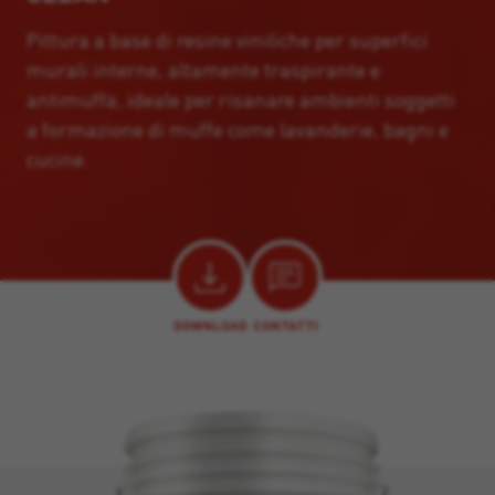
Pittura a base di resine viniliche per superfici
murali interne, altamente traspirante e
antimuffa, ideale per risanare ambienti soggetti
a formazione di muffe come lavanderie, bagni e
cucine.
DOWNLOAD
CONTATTI