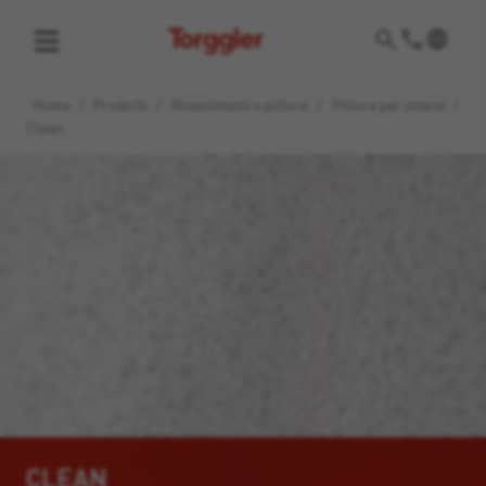
Torggler
Home
/
Prodotti
/
Rivestimenti e pitture
/
Pitture per interni
/
Clean
CLEAN