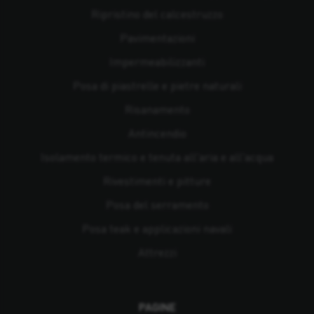
Ripristino del calcestruzzo
Pavimentazioni
Impermeabilizzanti
Posa di piastrelle e pietre naturali
Risanamento
Antincendio
Isolamento termico e tenuta all'aria e all'acqua
Rivestimenti e pitture
Posa del serramento
Posa teak e applicazioni navali
Attrezzi
PAGINE