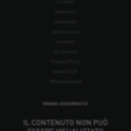
Contatti
Referenze
Downloads
Lavora con noi
Academy
My Account
Privacy Policy
Modello 231
Whistleblowing
RIMANI AGGIORNATO!
IL CONTENUTO NON PUÒ
ESSERE VISUALIZZATO