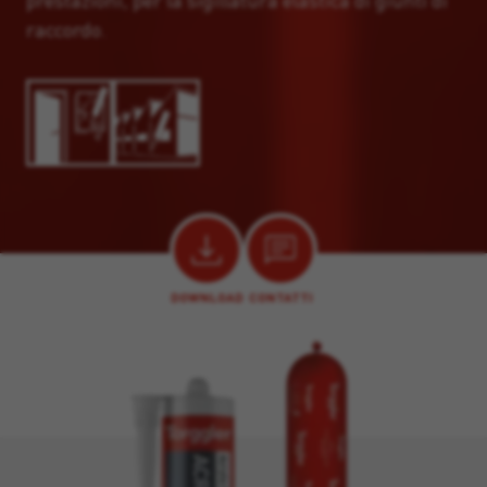
prestazioni, per la sigillatura elastica di giunti di
raccordo.
DOWNLOAD
CONTATTI