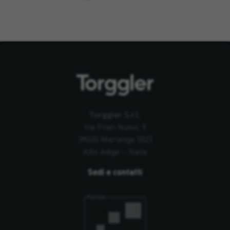
Torggler S.r.l.
Via Prati Nuovi, 9
39020 Marlengo (BZ)
Alto Adige – Italia
Sedi e contatti