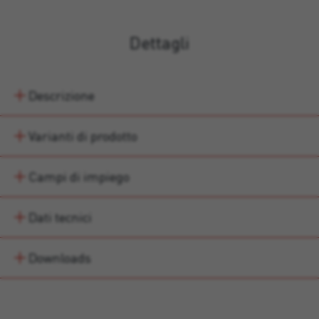
Dettagli
Descrizione
Varianti di prodotto
Campi di impiego
Dati tecnici
Downloads