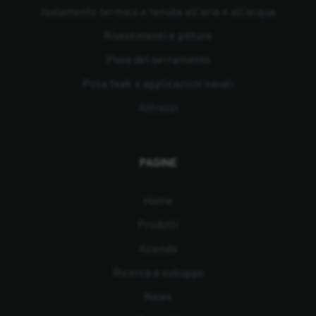
Isolamento termico e tenuta all'aria e all'acqua
Rivestimenti e pitture
Posa del serramento
Posa teak e applicazioni navali
Attrezzi
PAGINE
Home
Prodotti
Azienda
Ricerca e sviluppo
News