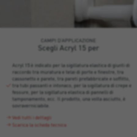
CAMPI D’APPLICAZIONE
Scegli Acryl 15 per
Acryl 15 è indicato per la sigillatura elastica di giunti di
raccordo tra muratura e telai di porte e finestre, tra
cassonetto e parete, tra pareti prefabbricate e soffitto,
tra tubi passanti e intonaco, per la sigillatura di crepe e
fessure, per la sigillatura elastica di pannelli di
tamponamento, ecc. Il prodotto, una volta asciutto, è
sovraverniciabile.
Vedi tutti i dettagli
Scarica la scheda tecnica