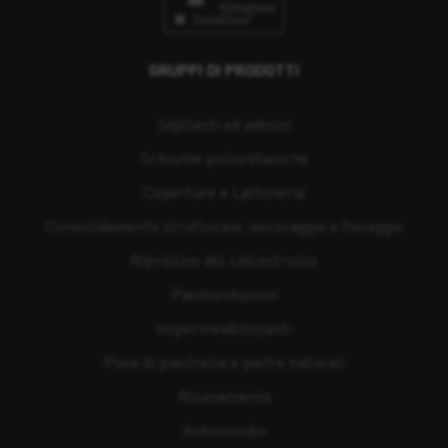
GRUPPI DI PRODOTTI
Sigillanti ed adesivi
Schiume poliuretaniche
Coperture e Lattoneria
Consolidamento strutturale, ancoraggio e fissaggio
Ripristino del calcestruzzo
Pavimentazioni
Impermeabilizzanti
Posa di piastrelle e pietre naturali
Risanamento
Antincendio