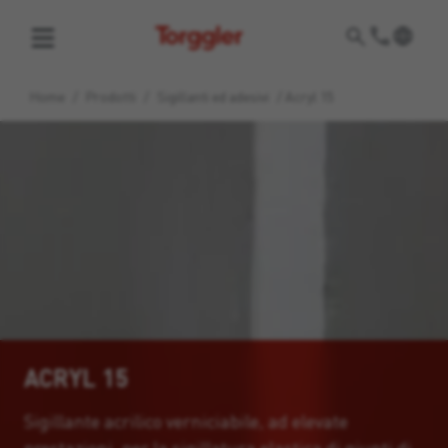
Torggler
Home
/
Prodotti
/
Sigillanti ed adesivi
/
Acryl 15
ACRYL 15
Sigillante acrilico verniciabile, ad elevate