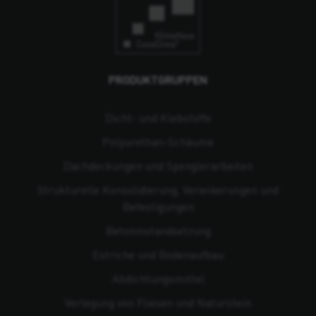
PRODUKTGRUPPEN
Dicht- und Klebstoffe
Polyurethan-Schäume
Dachdeckungen und Spenglerarbeiten
Strukturelle Konsolidierung, Verankerungen und
Befestigungen
Beton­instandsetzung
Estriche und Bodenaufbau
Abdichtungsmittel
Verlegung von Fliesen und Naturstein