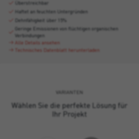
Überstreichbar
Haftet an feuchten Untergründen
Dehnfähigkeit über 15%
Geringe Emissionen von flüchtigen organischen
Verbindungen
Alle Details ansehen
Technisches Datenblatt herunterladen
VARIANTEN
Wählen Sie die perfekte Lösung für
Ihr Projekt