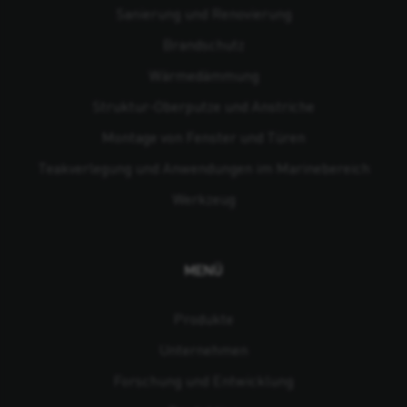
Sanierung und Renovierung
Brandschutz
Wärmedämmung
Struktur-Oberputze und Anstriche
Montage von Fenster und Türen
Teakverlegung und Anwendungen im Marinebereich
Werkzeug
MENÜ
Produkte
Unternehmen
Forschung und Entwicklung