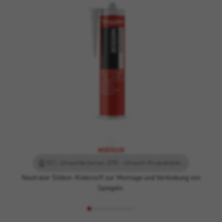
MIRROR
EC1, Umweltkriterien, EPD - Umwelt-Produktdeklaration, Leed
Neutraler Silikon-Klebstoff zur Montage und Verklebung von
Spiegeln.