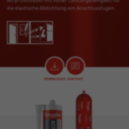
Acryl-Dichtstoff mit hoher Leistungsfähigkeit für
die elastische Abdichtung von Anschlussfugen.
DOWNLOADS
KONTAKT