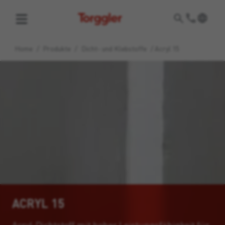
Torggler
Home
/
Produkte
/
Dicht- und Klebstoffe
/
Acryl 15
ACRYL 15