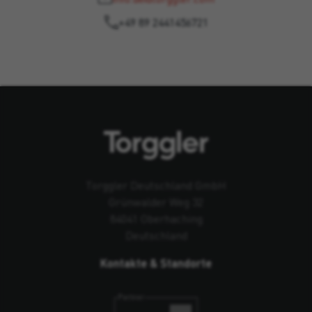
+49 89 2441456721
Torggler Deutschland GmbH
Grünwalder Weg 32
84041 Oberhaching
Deutschland
Kontakte & Standorte