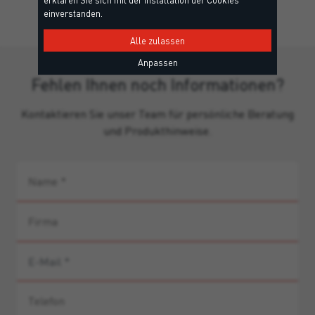
einverstanden.
Alle zulassen
Anpassen
Fehlen Ihnen noch Informationen?
Kontaktieren Sie unser Team für persönliche Beratung
und Produkthinweise.