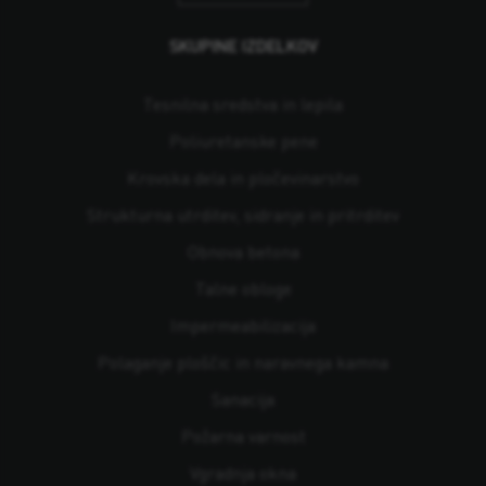
SKUPINE IZDELKOV
Tesnilna sredstva in lepila
Poliuretanske pene
Krovska dela in pločevinarstvo
Strukturna utrditev, sidranje in pritrditev
Obnova betona
Talne obloge
Impermeabilizacija
Polaganje ploščic in naravnega kamna
Sanacija
Požarna varnost
Vgradnja okna