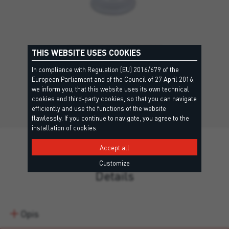
BECCUCCIO PER SACCHETTO
THIS WEBSITE USES COOKIES
In compliance with Regulation (EU) 2016/679 of the
Nastavek za tesnilne mase v vrečkah.
European Parliament and of the Council of 27 April 2016,
we inform you, that this website uses its own technical
cookies and third-party cookies, so that you can navigate
efficiently and use the functions of the website
flawlessly. If you continue to navigate, you agree to the
installation of cookies.
Accept all
Customize
Details
Opis