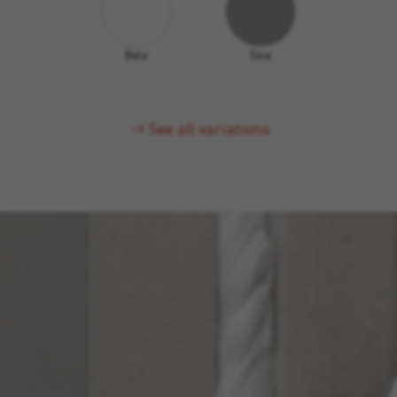
Belo
Siva
See all variations