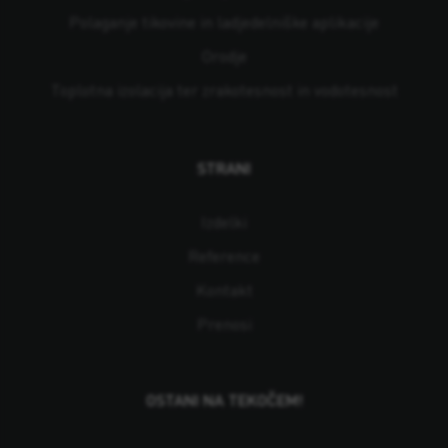
Polaganje tikovine in ladjedelniške aplikacije
Orodje
Toplotna izolacija ter zrakotesnost in vodotesnost
STRANI
Izdelki
Reference
Kontakt
Prenosi
OSTANI NA TEKOČEM!