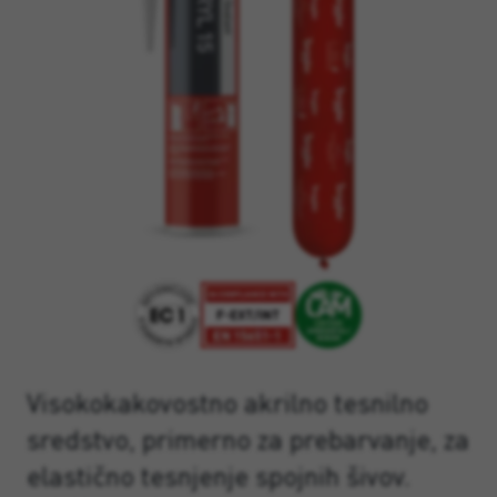
Visokokakovostno akrilno tesnilno
sredstvo, primerno za prebarvanje, za
elastično tesnjenje spojnih šivov.