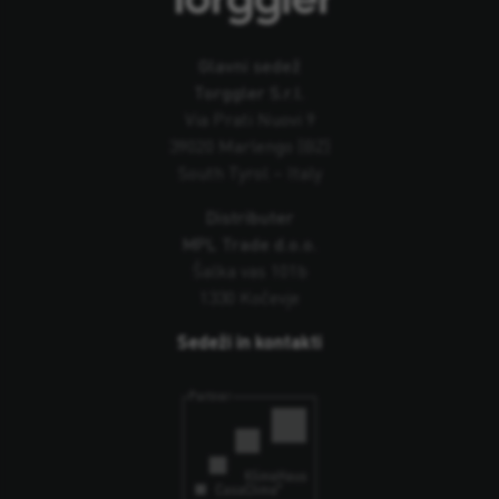
Glavni sedež
Torggler S.r.l.
Via Prati Nuovi 9
39020 Marlengo (BZ)
South Tyrol – Italy
Distributer
MPL Trade d.o.o.
Šalka vas 101b
1330 Kočevje
Sedeži in kontakti