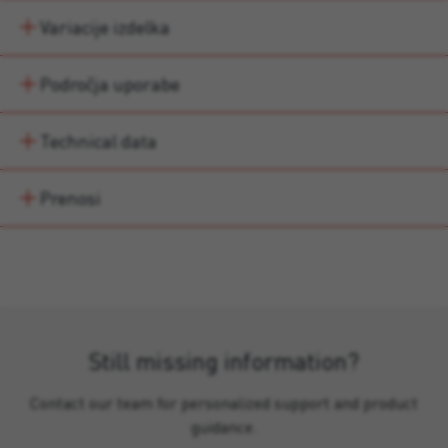
Variacije izdelka
Področja uporabe
Technical data
Prenosi
Still missing information?
Contact our team for personalized support and product
guidance.