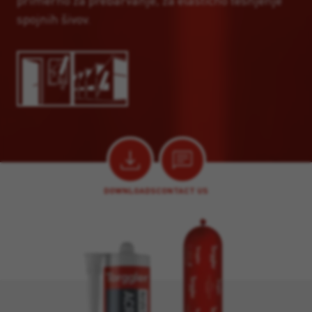
primerno za prebarvanje, za elastično tesnjenje
spojnih šivov.
DOWNLOADS
CONTACT US