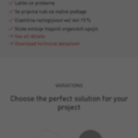
Lahko se prebarva
Se prijema tudi na vlažne podlage
Elastična raztegljivost več kot 15 %
Nizke emisije hlapnih organskih spojin
See all details
Download technical datasheet
VARIATIONS
Choose the perfect solution for your
project