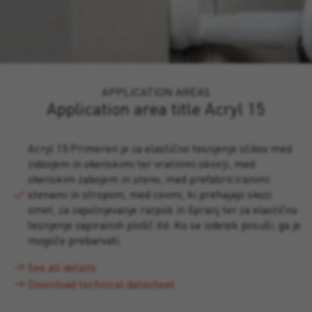
APPLICATION AREAS
Application area title Acryl 15
Acryl 15 Primeren je za elastično tesnjenje stikov med
zidovjem in okenskimi ter vratnimi okvirji, med
okenskim zabojem in steno, med prefabriciranimi
stenami in stropom, med cevmi, ki prehajajo skozi
omet, za zapolnjevanje razpok in špranj ter za elastično
tesnjenje zapiralnih plošč itd. Ko se izdelek posuši, ga je
mogoče prebarvati.
See all details
Download technical datasheet