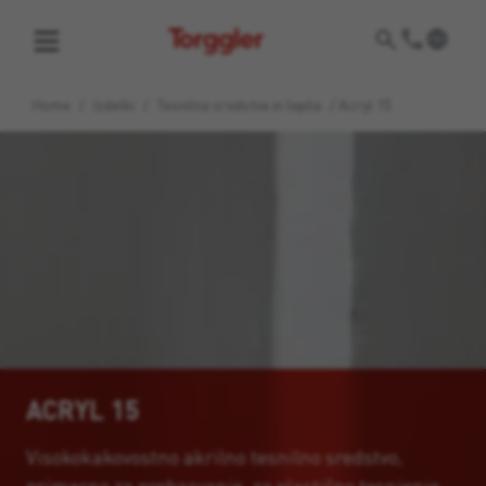
Torggler
Home
/
Izdelki
/
Tesnilna sredstva in lepila
/
Acryl 15
ACRYL 15
Visokokakovostno akrilno tesnilno sredstvo,