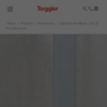
Torggler
Home
/
Prodotti
/
Serramento
/
Sigillanti ed adesivi
/
Acryl
Fire Resistant