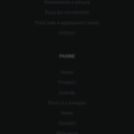
Rivestimenti e pitture
Posa del serramento
Posa teak e applicazioni navali
Attrezzi
PAGINE
Home
Prodotti
Azienda
Ricerca e sviluppo
News
Contatti
Referenze