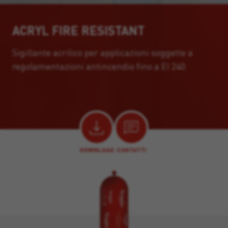
ACRYL FIRE RESISTANT
Sigillante acrilico per applicazioni soggette a
regolamentazioni antincendio fino a EI 240.
DOWNLOAD
CONTATTI