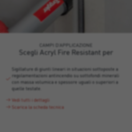
CAMPI D’APPLICAZIONE
Scegli Acryl Fire Resistant per
Sigillature di giunti lineari in situazioni sottoposte a
regolamentazioni antincendio su sottofondi minerali
con massa volumica e spessore uguali o superiori a
quelle testate.
Vedi tutti i dettagli
Scarica la scheda tecnica