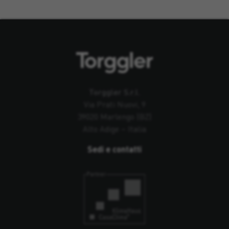
Torggler S.r.l.
Via Prati Nuovi, 9
39020 Marlengo (BZ)
Alto Adige – Italia
Sedi e contatti