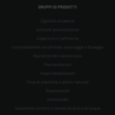
GRUPPI DI PRODOTTI
Sigillanti ed adesivi
Schiume poliuretaniche
Coperture e Lattoneria
Consolidamento strutturale, ancoraggio e fissaggio
Ripristino del calcestruzzo
Pavimentazioni
Impermeabilizzanti
Posa di piastrelle e pietre naturali
Risanamento
Antincendio
Isolamento termico e tenuta all'aria e all'acqua