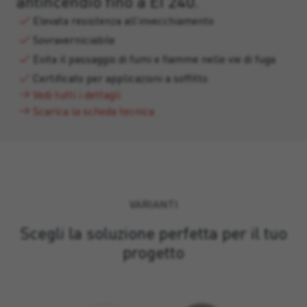
antincendio fino a EI 240.
Elevata resistenza all’invecchiamento
Sovraverniciabile
Evita il passaggio di fumi e fiamme nelle vie di fuga
Certificato per applicazioni a soffitto
Vedi tutti i dettagli
Scarica la scheda tecnica
VARIANTI
Scegli la soluzione perfetta per il tuo
progetto