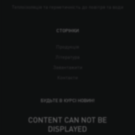
Теплоізоляція та герметичність до повітря та води
СТОРІНКИ
Продукція
Література
Завантажити
Контакти
БУДЬТЕ В КУРСІ НОВИН!
CONTENT CAN NOT BE
DISPLAYED