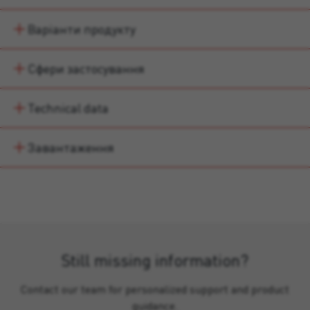
Варіанти продукту
Сфери застосування
Technical data
Завантаження
Still missing information?
Contact our team for personalized support and product
guidance.