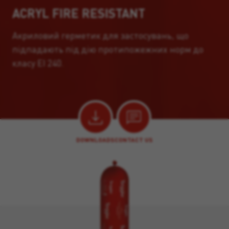
ACRYL FIRE RESISTANT
Акриловий герметик для застосувань, що
підпадають під дію протипожежних норм до
класу EI 240.
DOWNLOADS
CONTACT US