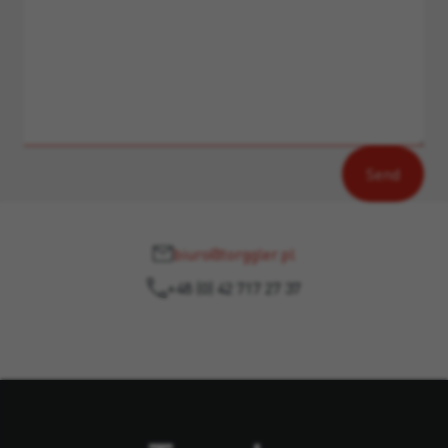
biuro@torggler.pl
+48 (0) 42 717 27 37