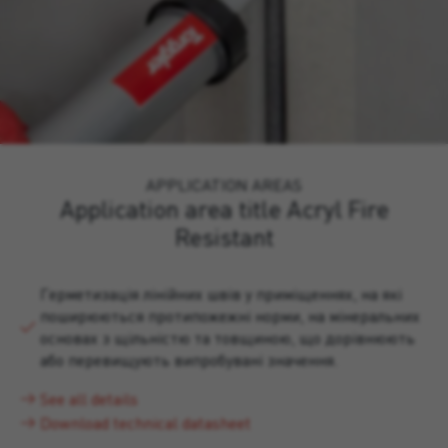
APPLICATION AREAS
Application area title Acryl Fire
Resistant
Герметизація лінійних швів у приміщеннях, на які
поширюються протипожежні норми, на мінеральних
основах з щільністю та товщиною, що дорівнюють
або перевищують випробувані значення.
See all details
Download technical datasheet