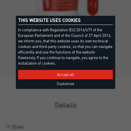
THIS WEBSITE USES COOKIES
In compliance with Regulation (EU) 2016/679 of the
SITOL® DECK BONDING LV
European Parliament and of the Council of 27 April 2016,
EPD — Екологічна декларація продукту
we inform you, that this website uses its own technical
cookies and third-party cookies, so that you can navigate
Гібридний клей з низькою в'язкістю для склеювання
efficiently and use the functions of the website
покриттів із натурального…
flawlessly. If you continue to navigate, you agree to the
installation of cookies.
Accept all
Customize
Details
Опис