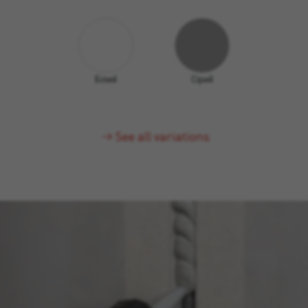
Білий
Сірий
See all variations