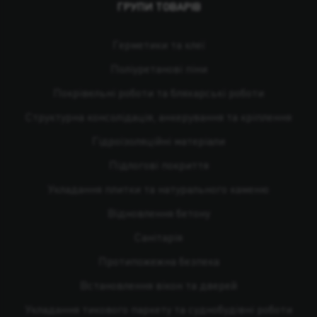
ГРУПИ ТОВАРІВ
Герметики та клеї
Поліуретанові піни
Покрівельні роботи та бляхарські роботи
Структурна консолідація, анкерування та кріплення
Гідроізоляційні матеріали
Підлогові покриття
Укладання плитки та натурального каменю
Відновлення бетону
Санітарія
Протипожежна безпека
Встановлення вікон та дверей
Укладання тикового паркету та суднобудівні роботи