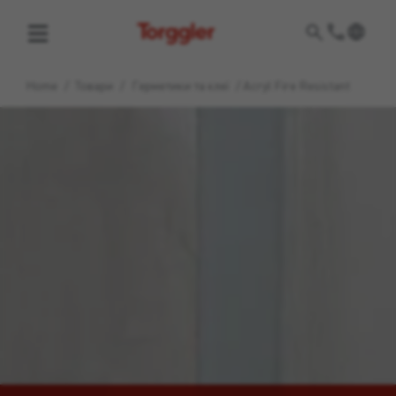
Torggler
Home
/
Товари
/
Герметики та клеї
/
Acryl Fire Resistant