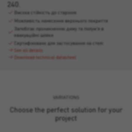
240.
Висока стійкість до старіння
Можливість нанесення верхнього покриття
Запобігає проникненню диму та полум'я в
евакуаційні шляхи
Сертифіковано для застосування на стелі
See all details
Download technical datasheet
VARIATIONS
Choose the perfect solution for your
project