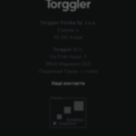
Torggler Polska Sp. z o.o.
Садова, 6
95-100 Згерж
Torggler S.r.l.
Via Prati Nuovi, 9
39020 Марленго (БЗ)
Південний Тіроль — Італія
Наші контакти