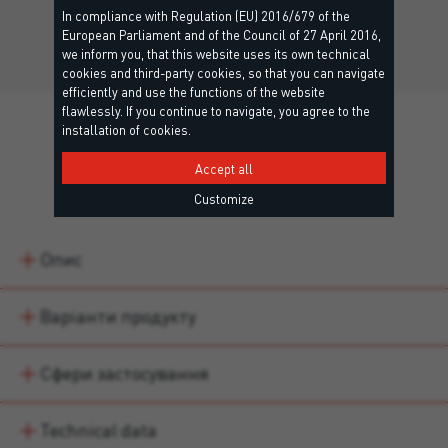
покриттів із натурального…
In compliance with Regulation (EU) 2016/679 of the
European Parliament and of the Council of 27 April 2016,
we inform you, that this website uses its own technical
cookies and third-party cookies, so that you can navigate
efficiently and use the functions of the website
flawlessly. If you continue to navigate, you agree to the
installation of cookies.
Accept all
Details
Customize
Опис
Варіанти продукту
Сфери застосування
Technical data