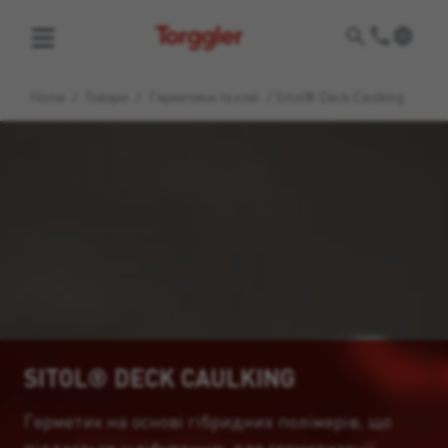
Torggler
Home
/
Товари
/
Герметики та клеї
/
Sitol® Deck Caulking
SITOL® DECK CAULKING
Герметик на основі гібридних полімерів, що