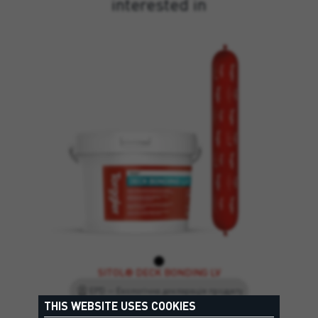
interested in
SITOL® DECK BONDING LV
EPD — Екологічна декларація продукту
THIS WEBSITE USES COOKIES
Гібридний клей з низькою в'язкістю для склеювання