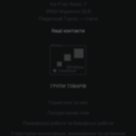
Via Prati Nuovi, 9
39020 Марленго (БЗ)
Південний Тіроль — Італія
Наші контакти
ГРУПИ ТОВАРІВ
Герметики та клеї
Поліуретанові піни
Покрівельні роботи та бляхарські роботи
Структурна консолідація, анкерування та кріплення