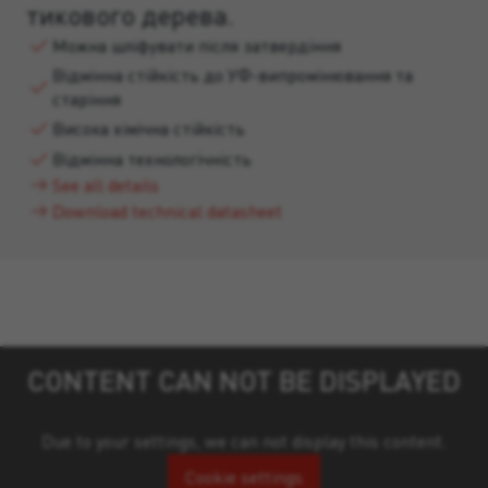
тикового дерева.
Можна шліфувати після затвердіння
Відмінна стійкість до УФ-випромінювання та
старіння
Висока хімічна стійкість
Відмінна технологічність
See all details
Download technical datasheet
CONTENT CAN NOT BE DISPLAYED
Due to your settings, we can not display this content.
Cookie settings