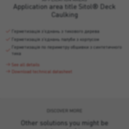
Application area title Sitol® Deck
Caulking
Герметизація з'єднань з тикового дерева
Герметизація з'єднань палуби з корпусом
Герметизація по периметру обшивки з синтетичного
тика
See all details
Download technical datasheet
DISCOVER MORE
Other solutions you might be