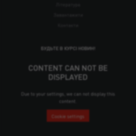
Література
Завантажити
Контакти
БУДЬТЕ В КУРСІ НОВИН!
CONTENT CAN NOT BE
DISPLAYED
Due to your settings, we can not display this
content.
Cookie settings