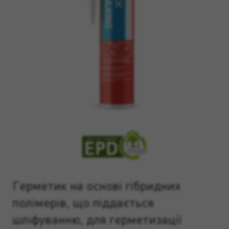
Герметик на основі гібридних
полімерів, що піддається
шліфуванню, для герметизації