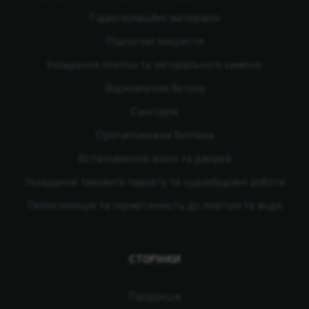
Гідроізоляційні матеріали
Підлогові покриття
Укладання плитки та натурального каменю
Відновлення бетону
Санітарія
Протипожежна безпека
Встановлення вікон та дверей
Укладання тикового паркету та суднобудівні роботи
Теплоізоляція та герметичність до повітря та води
СТОРІНКИ
Продукція