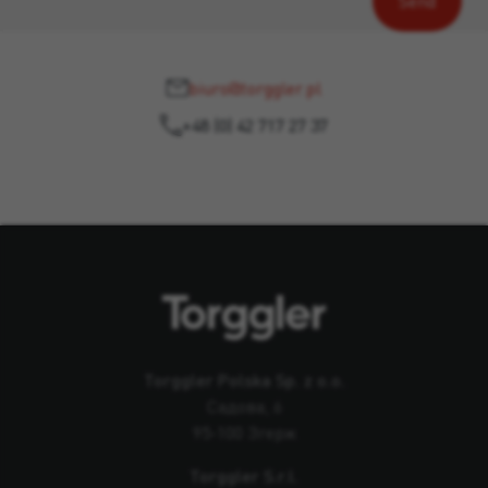
biuro@torggler.pl
+48 (0) 42 717 27 37
Torggler Polska Sp. z o.o.
Садова, 6
95-100 Згерж
Torggler S.r.l.