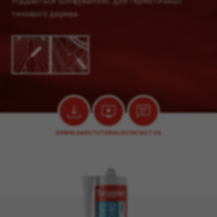
піддається шліфуванню, для герметизації
тикового дерева.
DOWNLOADS
TUTORIALS
CONTACT US