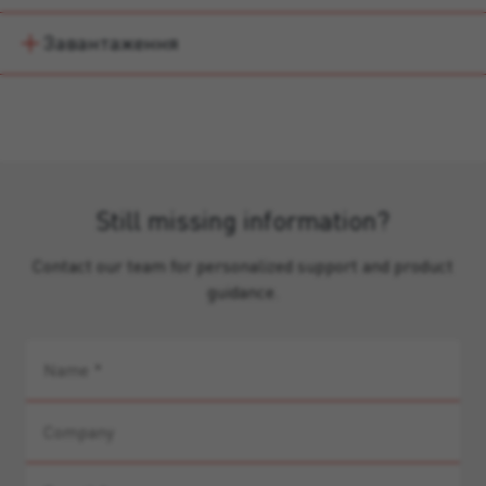
Завантаження
Still missing information?
Contact our team for personalized support and product
guidance.