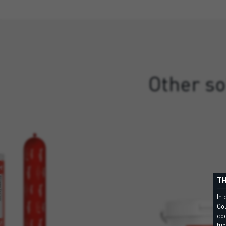
Other so
TH
In 
Cou
coo
fun