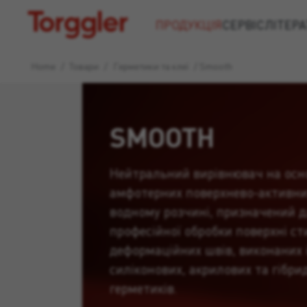
Torggler
ПРОДУКЦІЯ
СЕРВІС
ЛІТЕРА
Home
/
Товари
/
Герметики та клеї
/
Smooth
SMOOTH
Нейтральний вирівнювач на осн
амфотерних поверхнево-активни
водному розчині, призначений 
професійної обробки поверхні ст
деформаційних швів, виконаних 
силіконових, акрилових та гібри
герметиків.