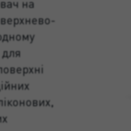
вач на
оверхнево-
одному
 для
поверхні
ійних
ліконових,
их