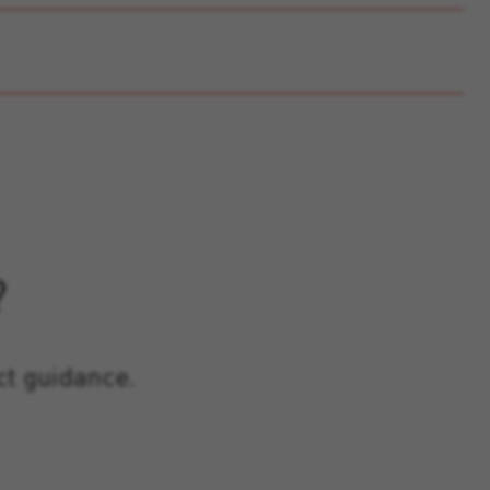
?
ct guidance.