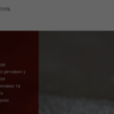
ТУРА
ові
х речовин у
для
икових та
із
дних