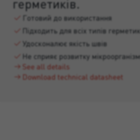
герметиків.
Готовий до використання
Підходить для всіх типів герметик
Удосконалює якість швів
Не сприяє розвитку мікроорганізм
See all details
Download technical datasheet