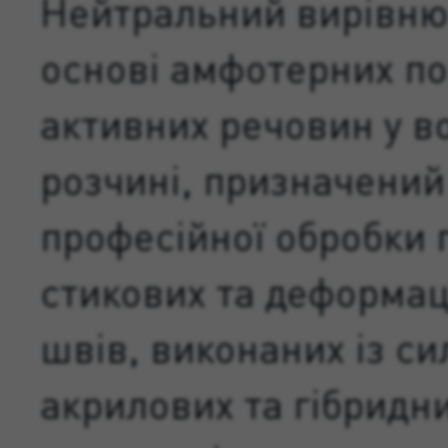
Нейтральний вирівню
основі амфотерних п
активних речовин у в
розчині, призначений
професійної обробки 
стикових та деформац
швів, виконаних із си
акрилових та гібридн