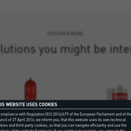
DISCOVER MORE
lutions you might be inte
IS WEBSITE USES COOKIES
compliance with Regulation (EU) 2016/679 of the European Parliament and of th
ncil of 27 April 2016, we inform you, that this website uses its own technical
kies and third-party cookies, so that you can navigate efficiently and use the
ctions of the website flawlessly. If you continue to navigate, you agree to the