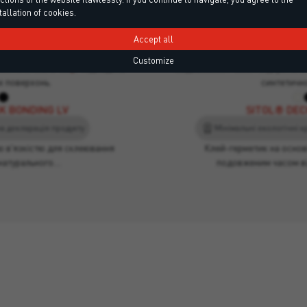
tallation of cookies.
K BONDING LV
SITOL® DEC
 декларація продукту
Мінімальні екологічні крит
Accept all
 в'язкістю для склеювання
Клей-герметик на основі 
Customize
 синтетичного тика. Підходить
подовженим часом відкритої в
х поверхонь.
синтетично
K BONDING LV
SITOL® DEC
а декларація продукту
ю в'язкістю для склеювання
Клей-герметик на основі
 натурального…
подовженим часом в