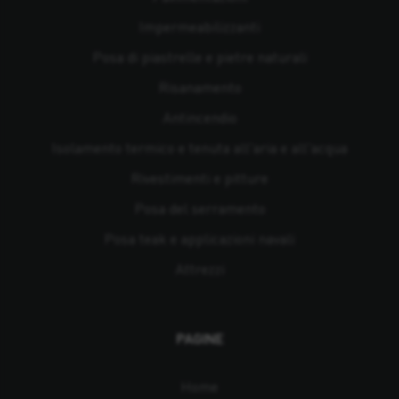
Impermeabilizzanti
Posa di piastrelle e pietre naturali
Risanamento
Antincendio
Isolamento termico e tenuta all'aria e all'acqua
Rivestimenti e pitture
Posa del serramento
Posa teak e applicazioni navali
Attrezzi
PAGINE
Home