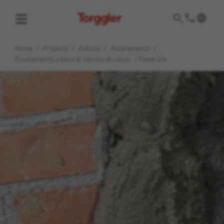
Torggler
Home
/
Prodotti
/
Edilizia
/
Risanamento
/
Risanamento a base di silicato di calcio
/
Panel life