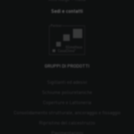
Sedi e contatti
GRUPPI DI PRODOTTI
Sigillanti ed adesivi
Schiume poliuretaniche
Coperture e Lattoneria
Consolidamento strutturale, ancoraggio e fissaggio
Ripristino del calcestruzzo
Pavimentazioni