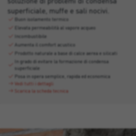
soluzione di problemi di condensa
superficiale, muffe e sali nocivi.
Buon isolamento termico
Elevata permeabilità al vapore acqueo
Incombustibile
Aumenta il comfort acustico
Prodotto naturale a base di calce aerea e silicati
In grado di evitare la formazione di condensa
superficiale
Posa in opera semplice, rapida ed economica
Vedi tutti i dettagli
Scarica la scheda tecnica