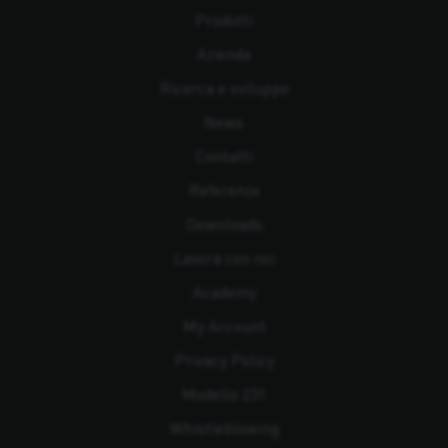
Prodotti
Azienda
Ricerca e sviluppo
News
Contatti
Referenze
Downloads
Lavora con noi
Academy
My Account
Privacy Policy
Modello 231
Whistleblowing