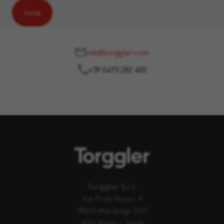
info@torggler.com
+39 0473 282 400
Torggler S.r.l.
Via Prati Nuovi, 9
39020 Marlengo (BZ)
Alto Adige – Italia