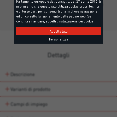
Parlamento europeo e del Consiglio, del 27 aprile 2016, ti
Pannello in calcio silicato per l’isolamento di ponti termici
informiamo che questo sito utilizza cookie propri tecnici
nei…
e di terze parti per consentirti una migliore navigazione
ed un corretto funzionamento delle pagine web. Se
continui a navigare, accetti l'installazione dei cookie.
Accetta tutti
Personalizza
Dettagli
Descrizione
Varianti di prodotto
Campi di impiego