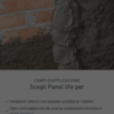
CAMPI D’APPLICAZIONE
Scegli Panel life per
Ambienti interni con elevata umidità di risalita
Vani contraddistinti da scarso isolamento termico e
ponti termici