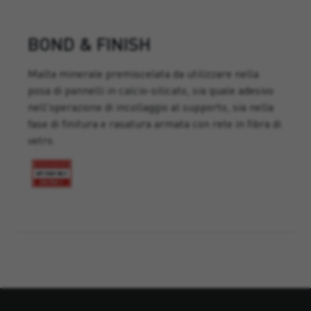
BOND & FINISH
Malta minerale premiscelata da utilizzare nella
posa di pannelli in calcio-silicato, sia quale adesivo
nell'operazione di incollaggio al supporto, sia nella
fase di finitura e rasatura armata con rete in fibra di
vetro.