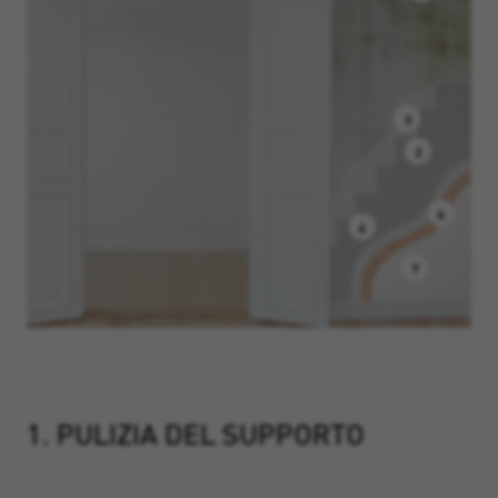
3
2
6
4
7
1. PULIZIA DEL SUPPORTO