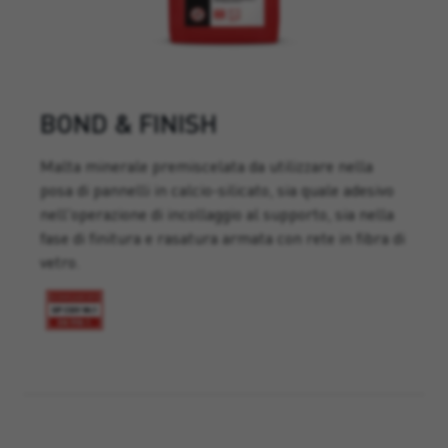
BOND & FINISH
Malta minerale premiscelata da utilizzare nella
posa di pannelli in calcio-silicato, sia quale adesivo
nell'operazione di incollaggio al supporto, sia nella
fase di finitura e rasatura armata con rete in fibra di
vetro.