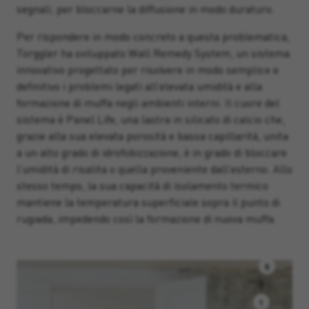
segnali, per bloccarne la diffusione in modo duraturo.
Per rispondere in modo concreto a questa problematica,
Torggler ha sviluppato Wall Remedy System, un sistema
innovativo progettato per risolvere in modo semplice e
definitivo i problemi legati all’elevata umidità e alla
formazione di muffa negli ambienti interni. Il cuore del
sistema è Panel Life, una lastra in silicato di calcio che,
grazie alla sua elevata porosità e bassa capillarità, unita
a un alto grado di idrofobizzazione, è in grado di bloccare
l’umidità di risalita o quella proveniente dall’esterno. Allo
stesso tempo, la sua capacità di isolamento termico
mantiene la temperatura superficiale sopra il punto di
rugiada, impedendo così la formazione di nuova muffa.
5
1