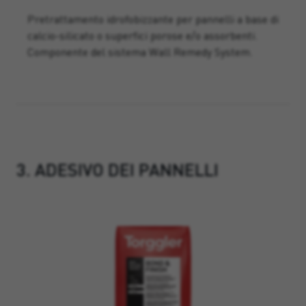
Pretrattamento idrofobizzante per pannelli a base di
calcio-silicato o superfici porose e/o assorbenti.
Componente del sistema Wall Remedy System.
3. ADESIVO DEI PANNELLI