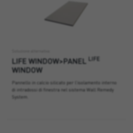
Soluzione alternativa
LIFE
LIFE WINDOW>PANEL
WINDOW
Pannello in calcio silicato per l’isolamento interno
di intradossi di finestra nel sistema Wall Remedy
System.