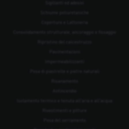
Sigillanti ed adesivi
Schiume poliuretaniche
Coperture e Lattoneria
Consolidamento strutturale, ancoraggio e fissaggio
Ripristino del calcestruzzo
Pavimentazioni
Impermeabilizzanti
Posa di piastrelle e pietre naturali
Risanamento
Antincendio
Isolamento termico e tenuta all'aria e all'acqua
Rivestimenti e pitture
Posa del serramento