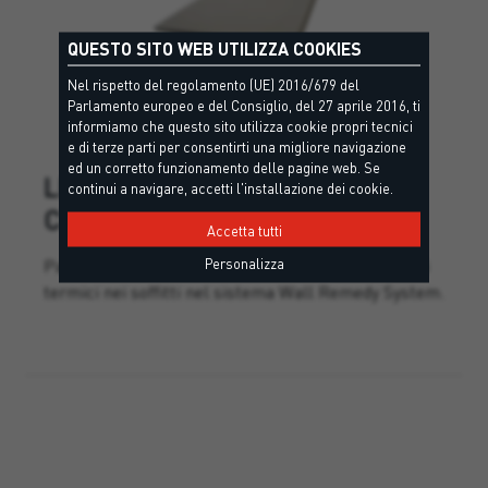
QUESTO SITO WEB UTILIZZA COOKIES
Nel rispetto del regolamento (UE) 2016/679 del
Parlamento europeo e del Consiglio, del 27 aprile 2016, ti
informiamo che questo sito utilizza cookie propri tecnici
e di terze parti per consentirti una migliore navigazione
ed un corretto funzionamento delle pagine web. Se
LIFE
LIFE CEILING>PANEL
continui a navigare, accetti l'installazione dei cookie.
CEILING
Accetta tutti
Pannello in calcio silicato per l’isolamento di ponti
Personalizza
termici nei soffitti nel sistema Wall Remedy System.