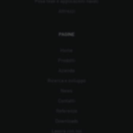
Posa teak e applicazioni navali
Attrezzi
PAGINE
Home
Prodotti
Azienda
Ricerca e sviluppo
News
Contatti
Referenze
Downloads
Lavora con noi