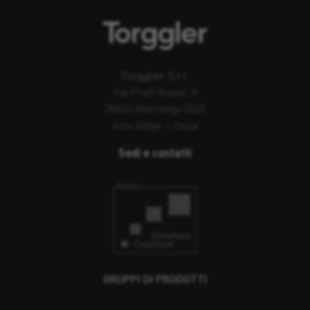
Torggler S.r.l.
Via Prati Nuovi, 9
39020 Marlengo (BZ)
Alto Adige – Italia
Sedi e contatti
GRUPPI DI PRODOTTI