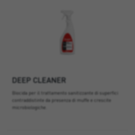
DEEP CLEANER
Biocida per il trattamento sanitizzante di superfici
contraddistinte da presenza di muffe e crescite
microbiologiche.