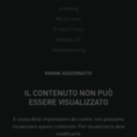
Academy
My Account
Privacy Policy
Modello 231
Whistleblowing
RIMANI AGGIORNATO!
IL CONTENUTO NON PUÒ
ESSERE VISUALIZZATO
A causa delle impostazioni dei cookie, non possiamo
visualizzare questo contenuto. Per visualizzarlo deve
modificarle.