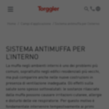
Torggler
Home
/
Campi d’applicazione
/
Sistema antimuffa per l’interno
SISTEMA ANTIMUFFA PER
L’INTERNO
La muffa negli ambienti interni è uno dei problemi più
comuni, soprattutto negli edifici residenziali più vecchi,
ma può comparire anche nelle nuove costruzioni in
presenza di ventilazione inadeguata. Gli effetti sulla
salute sono spesso sottovalutati: le sostanze rilasciate
dalla muffa possono causare irritazioni cutanee, allergie
e disturbi delle vie respiratorie. Per questo motivo è
fondamentale intervenire tempestivamente ai primi