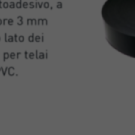
toadesivo, a
sore 3 mm
 lato dei
per telai
PVC.