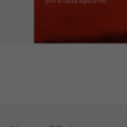
privi di cavità legno e PVC.