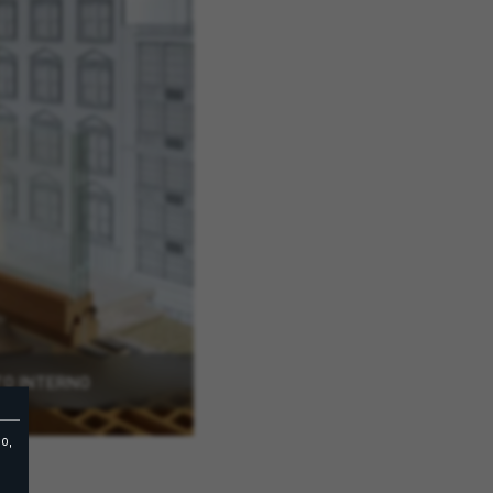
O INTERNO
o,