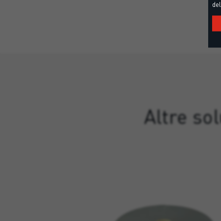
del
Altre so