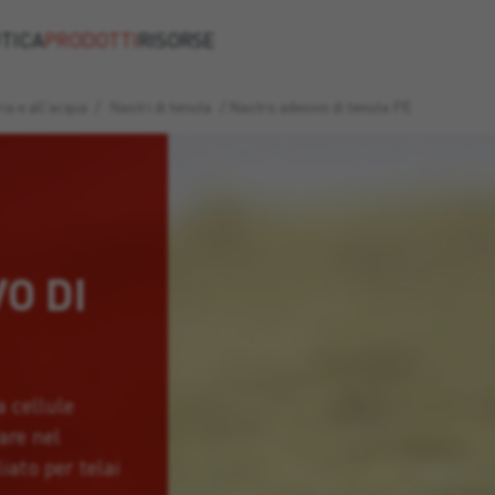
TICA
PRODOTTI
RISORSE
ia e all'acqua
/
Nastri di tenuta
/
Nastro adesivo di tenuta PE
O DI
 cellule
are nel
iato per telai