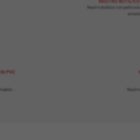
NASTRO BUTILICO
Nastro butilico con pellicola 
ermeti
IN PVC
ormabile…
Nastro 