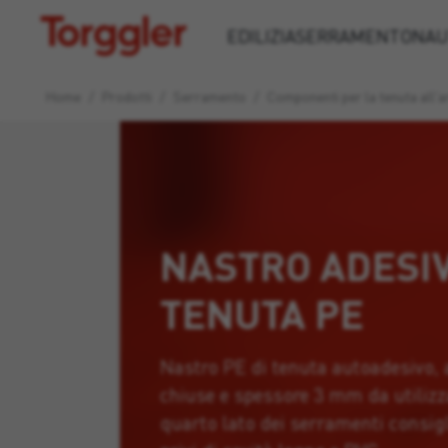
Torggler
EDILIZIA
SERRAMENTO
NAU
Home
/
Prodotti
/
Serramento
/
Componenti per la tenuta all'ar
NASTRO ADESIV
TENUTA PE
Nastro PE di tenuta autoadesivo, a
chiuse e spessore 3 mm da utilizz
quarto lato dei serramenti consigl