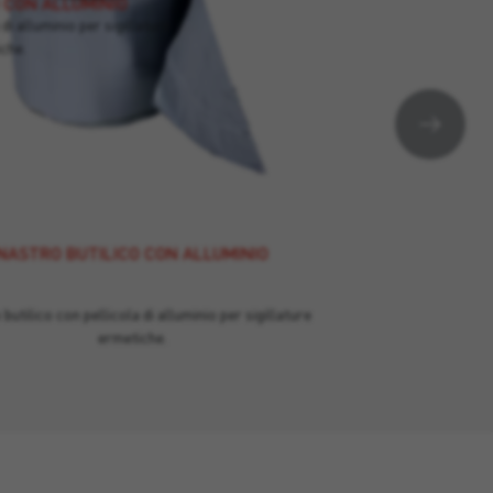
 CON ALLUMINIO
di alluminio per sigillature
che.
NASTRO BUTILICO CON ALLUMINIO
butilico con pellicola di alluminio per sigillature
ermetiche.