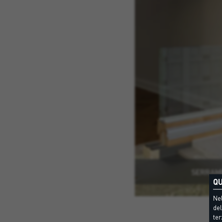
SERRAM
QU
Nel
del
ter