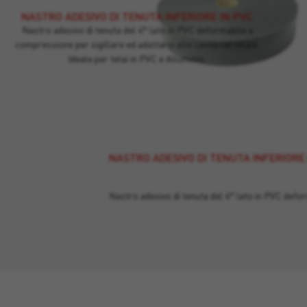
NASTRO ADESIVO DI TENUTA INFERIORE IN PVC
Nastro adesivo di tenuta del 4° lato in PVC deformabile a
compressione per sigillare ed adattarsi alle cavità nel telaio.
Ideale per telai in PVC e Alluminio.
NASTRO ADESIVO DI TENUTA INFERIORE 
Nastro adesivo di tenuta del 4° lato in PVC def