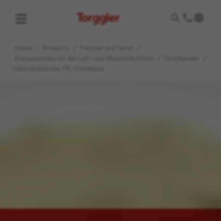
Torggler
Home
/
Products
/
Fenster und Türen
/
Komponenten für die Luft- und Wasserdichtheit
/
Dichtbänder
/
Selbstklebendes PE-Dichtband