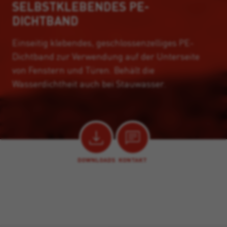
SELBSTKLEBENDES PE-
DICHTBAND
Einseitig klebendes, geschlossenzelliges PE-
Dichtband zur Verwendung auf der Unterseite
von Fenstern und Türen. Behält die
Wasserdichtheit auch bei Stauwasser.
DOWNLOADS
KONTAKT