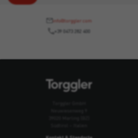
info@torggler.com
+39 0473 282 400
Torggler GmbH
Neuwiesenweg 9
39020 Marling (BZ)
Südtirol – Italien
Kontakt & Standorte