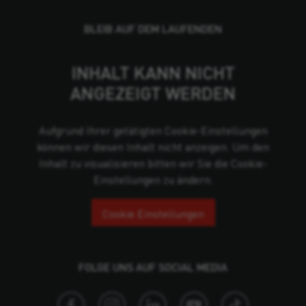
BLEIB AUF DEM LAUFENDEN
INHALT KANN NICHT
ANGEZEIGT WERDEN
Aufgrund Ihrer getätigten Cookie-Einstellungen
können wir diesen Inhalt nicht anzeigen. Um den
Inhalt zu visualisieren bitten wir Sie die Cookie-
Einstellungen zu ändern.
Cookie Einstellungen
FOLGE UNS AUF SOCIAL MEDIA