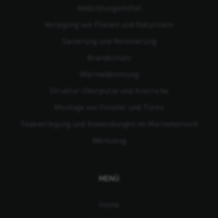
Abdichtungsmittel
Verlegung von Fliesen und Naturstein
Sanierung und Renovierung
Brandschutz
Wärmedämmung
Struktur-Oberputze und Anstriche
Montage von Fenster und Türen
Teakverlegung und Anwendungen im Marinebereich
Werkzeug
MENÜ
Home