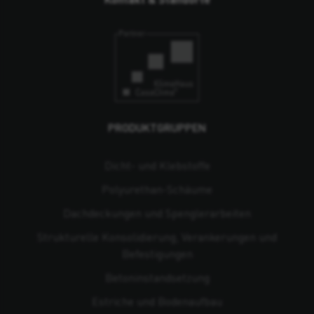
PRODUKTGRUPPEN
Dicht- und Klebstoffe
Polyurethan-Schäume
Dachdeckungen und Spenglerarbeiten
Strukturelle Konsolidierung, Verankerungen und
Befestigungen
Beton­instandsetzung
Estriche und Bodenaufbau