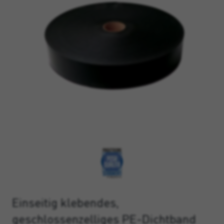
Einseitig klebendes,
geschlossenzelliges PE-Dichtband