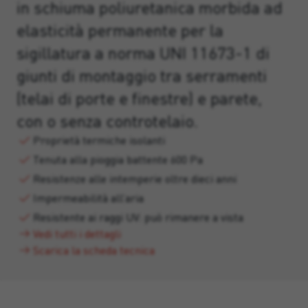
in schiuma poliuretanica morbida ad
elasticità permanente per la
sigillatura a norma UNI 11673-1 di
giunti di montaggio tra serramenti
(telai di porte e finestre) e parete,
con o senza controtelaio.
Proprietà termiche isolanti
Tenuta alla pioggia battente 600 Pa
Resistenze alle intemperie oltre dieci anni
Impermeabilità all’aria
Resistente ai raggi UV: può rimanere a vista
Vedi tutti i dettagli
Scarica la scheda tecnica