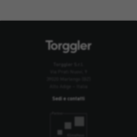
Torggler S.r.l.
Via Prati Nuovi, 9
39020 Marlengo (BZ)
Alto Adige – Italia
Sedi e contatti