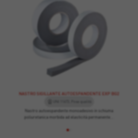
NASTRO SIGILLANTE AUTOESPANDENTE EXP BG2
UNI 11673, Posa qualità
Nastro autoespandente monoadesivo in schiuma
poliuretanica morbida ad elasticità permanente…