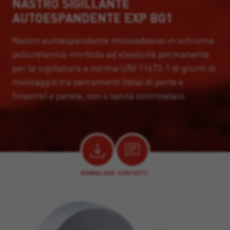
NASTRO SIGILLANTE
AUTOESPANDENTE EXP BG1
Nastro autoespandente monoadesivo in schiuma
poliuretanica morbida ad elasticità permanente
per la sigillatura a norma UNI 11673-1 di giunti di
montaggio tra serramenti (telai di porte e
finestre) e parete, con o senza controtelaio.
DOWNLOAD
CONTATTI