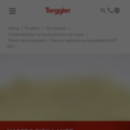
Torggler
Home
/
Prodotti
/
Serramento
/
Componenti per la tenuta all'aria e all'acqua
/
Nastri autoespandenti
/
Nastro sigillante autoespandente EXP
BG1