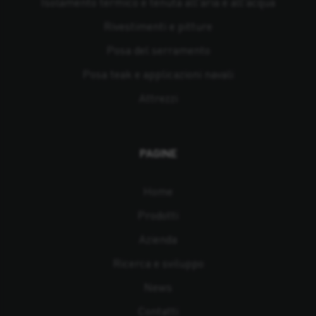
Isolamento termico e tenuta all'aria e all'acqua
Rivestimenti e pitture
Posa del serramento
Posa teak e applicazioni navali
Attrezzi
PAGINE
Home
Prodotti
Azienda
Ricerca e sviluppo
News
Contatti