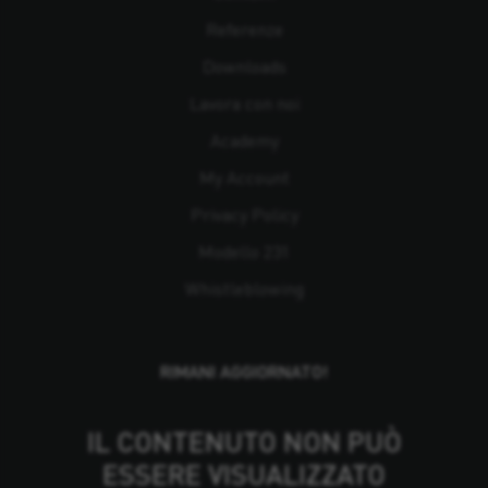
Referenze
Downloads
Lavora con noi
Academy
My Account
Privacy Policy
Modello 231
Whistleblowing
RIMANI AGGIORNATO!
IL CONTENUTO NON PUÒ
ESSERE VISUALIZZATO