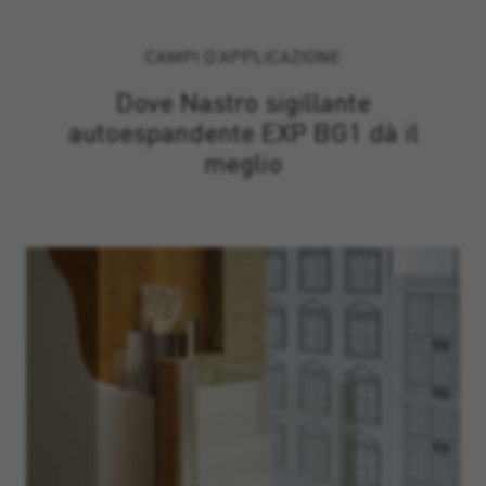
CAMPI D’APPLICAZIONE
Dove Nastro sigillante
autoespandente EXP BG1 dà il
meglio