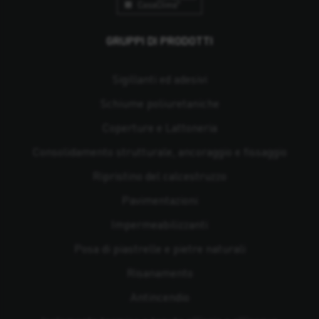
GRUPPI DI PRODOTTI
Sigillanti ed adesivi
Schiume poliuretaniche
Coperture e Lattoneria
Consolidamento strutturale, ancoraggio e fissaggio
Ripristino del calcestruzzo
Pavimentazioni
Impermeabilizzanti
Posa di piastrelle e pietre naturali
Risanamento
Antincendio