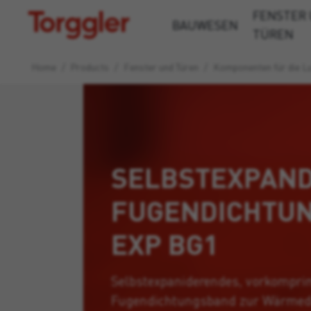
FENSTER
Torggler
BAUWESEN
TÜREN
Home
/
Products
/
Fenster und Türen
/
Komponenten für die Lu
SELBSTEXPAN
FUGENDICHTU
EXP BG1
Selbstexpaniderendes, vorkompri
Fugendichtungsband zur Wärme