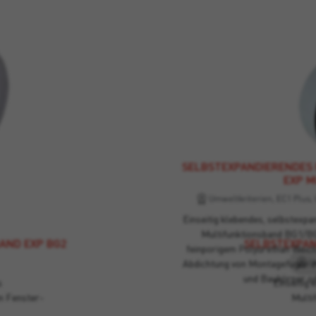
SELBSTEXPANDIERENDES
EXP M
Umweltkriterien, EC1 Plus, 
Einseitig klebendes, selbstexp
Multifunktionsband BG1/B
AND EXP BG2
SELBSTEXPAN
feinporigem Polyurethan Weic
Abdichtung von Montagefugen 
und Baukörper od
s
Einseitig
 Fenster-
Multi