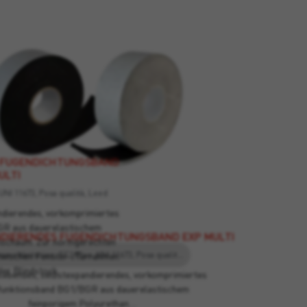
 FUGENDICHTUNGSBAND
ULTI
UNI 11673, Posa qualità, Leed
andierendes, vorkomprimiertes
GR aus dauerelastischem
DIERENDES FUGENDICHTUNGSBAND EXP MULTI
hschaum. Zur normgerechten
Umweltkriterien, EC1 Plus, UNI 11673, Posa qualità, Leed
zwischen Fenster-/Türrahmen
er Blindstock.
 klebendes, selbstexpandierendes, vorkomprimiertes
funktionsband BG1/BGR aus dauerelastischem
feinporigem Polyurethan…