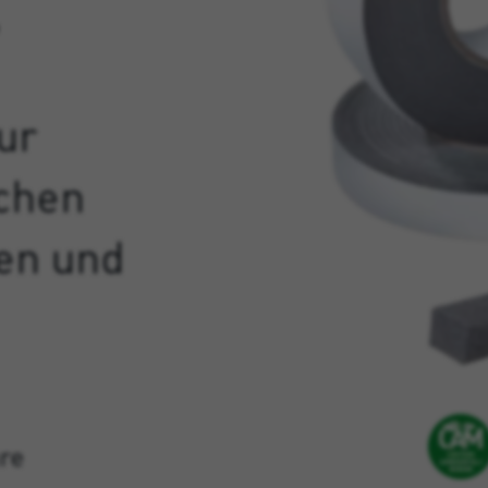
,
ur
chen
en und
re