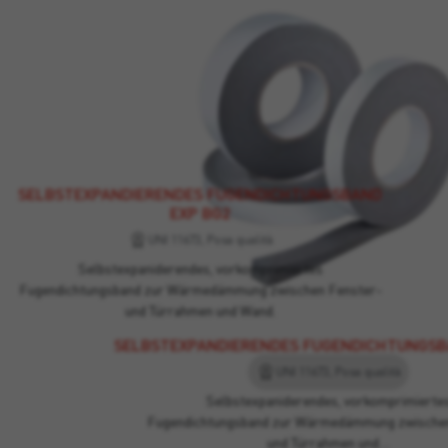
SELBSTEXPANDIERENDES FUGENDICHTUNGSBAND
EXP BG2
UNI 11673, Posa qualità
Selbstexpaniderendes, vorkomprimiertes
Fugendichtungsband zur Wärmedämmung zwischen Fenster-
und Türrahmen und Wand.
SELBSTEXPANDIERENDES FUGENDICHTUNGSB
UNI 11673, Posa qualità
Selbstexpaniderendes, vorkomprimierte
Fugendichtungsband zur Wärmedämmung zwischen
und Türrahmen und…