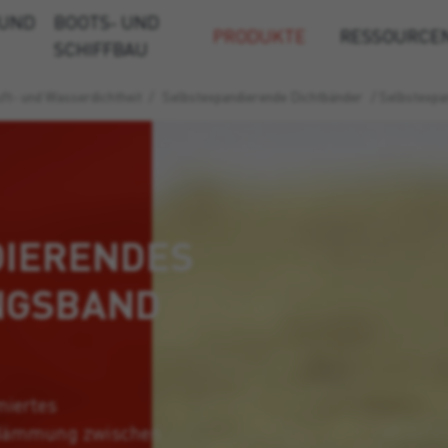
 UND
BOOTS- UND
PRODUKTE
RESSOURCE
SCHIFFBAU
ft- und Wasserdichtheit
/
Selbstexpandierende Dichtbänder
/
Selbstexpa
DIERENDES
NGSBAND
miertes
dämmung zwischen