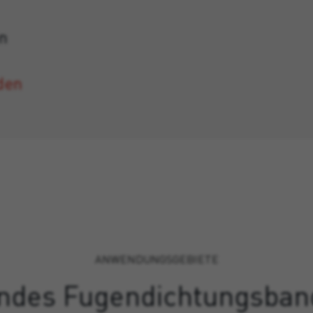
n
den
ANWENDUNGSGEBIETE
endes Fugendichtungsban