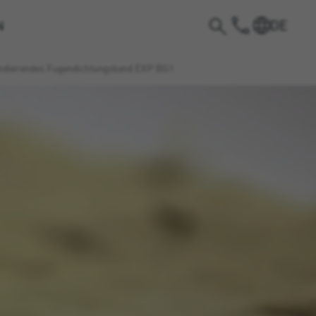
DE
N
ndierendes Fugendichtungsband EXP BG1