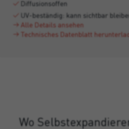
Diffusionsoffen
UV-beständig: kann sichtbar bleibe
Alle Details ansehen
Technisches Datenblatt herunterla
Wo Selbstexpandier