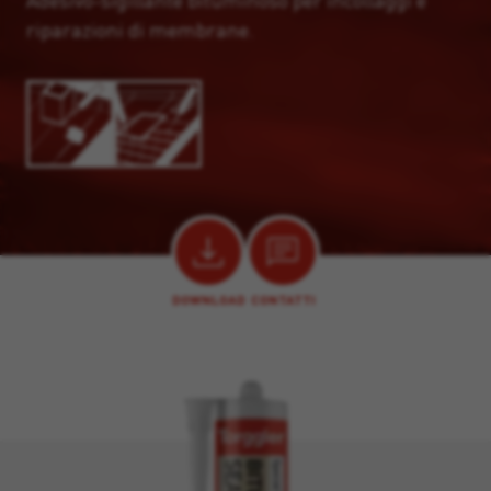
Adesivo-sigillante bituminoso per incollaggi e
riparazioni di membrane.
DOWNLOAD
CONTATTI