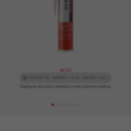
AC 2.0
F-EXT/INT-CC - EN15651-1, G-CC - EN15651-2, XS1 - EN15651-3
Sigillante siliconico multiuso a reticolazione acetica.