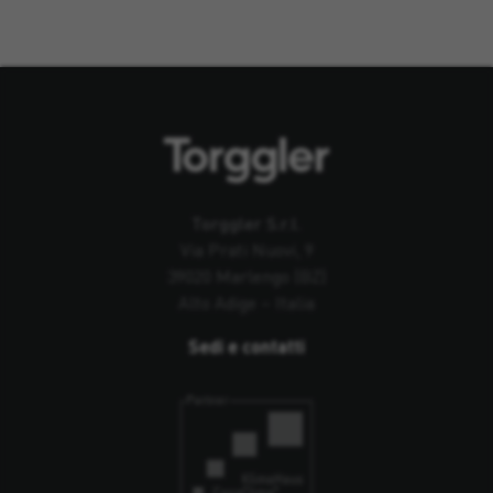
Torggler S.r.l.
Via Prati Nuovi, 9
39020 Marlengo (BZ)
Alto Adige – Italia
Sedi e contatti