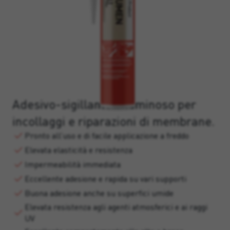
Adesivo-sigillante bituminoso per
incollaggi e riparazioni di membrane.
Pronto all’uso e di facile applicazione a freddo
Elevata elasticità e resistenza
Impermeabilità immediata
Eccellente adesione e rapida su vari supporti
Buona adesione anche su superfici umide
Elevata resistenza agli agenti atmosferici e ai raggi
UV