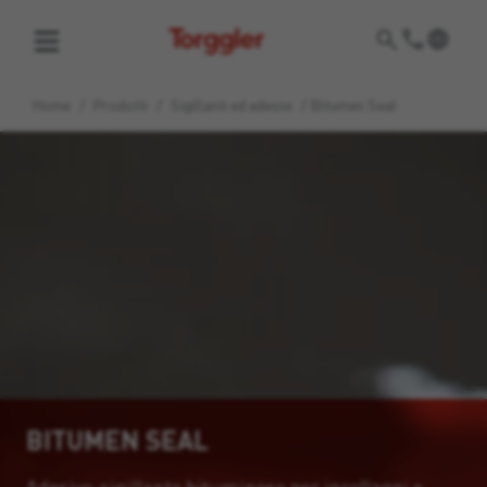
Torggler
Home
/
Prodotti
/
Sigillanti ed adesivi
/
Bitumen Seal
BITUMEN SEAL