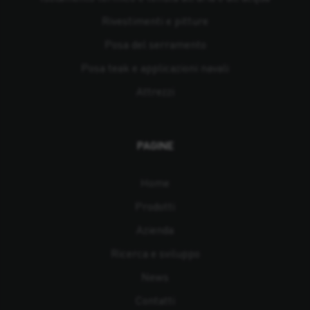
Rivestimenti e pitture
Posa del serramento
Posa teak e applicazioni navali
Attrezzi
PAGINE
Home
Prodotti
Azienda
Ricerca e sviluppo
News
Contatti