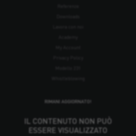
Referenze
Downloads
Lavora con noi
Academy
My Account
Privacy Policy
Modello 231
Whistleblowing
RIMANI AGGIORNATO!
IL CONTENUTO NON PUÒ
ESSERE VISUALIZZATO