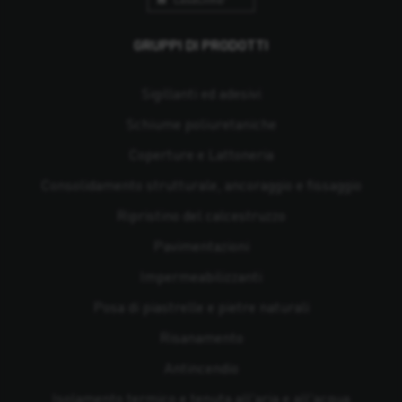
GRUPPI DI PRODOTTI
Sigillanti ed adesivi
Schiume poliuretaniche
Coperture e Lattoneria
Consolidamento strutturale, ancoraggio e fissaggio
Ripristino del calcestruzzo
Pavimentazioni
Impermeabilizzanti
Posa di piastrelle e pietre naturali
Risanamento
Antincendio
Isolamento termico e tenuta all'aria e all'acqua