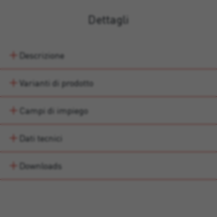
Dettagli
Descrizione
Varianti di prodotto
Campi di impiego
Dati tecnici
Downloads