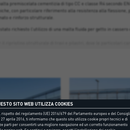
 malta premiscelata cementizia di tipo CC e classe R4 secondo EN
iche, con particolare riferimento alla resistenza alla flessione,
ato e rinforzo strutturale.
stato richiesto l’utilizzo di una malta fluida per getto in cassero 
 il ripristino strutturale di travi e pilastri, dove le particolari ca
n cassero; viene utilizzato vantaggiosamente per ricostruire part
integro volumetrico. Si tratta di una malta cementizia fibrorinfor
lasse R4 secondo EN 1504-3.
tato applicato il rasante cementizio Monorasante, un prodotto idea
n questo caso, di tipo PCC e classe R1 secondo EN 1504-3.
he i lavori di costruzione siano stati completati prima del previsto
ESTO SITO WEB UTILIZZA COOKIES
 rispetto del regolamento (UE) 2016/679 del Parlamento europeo e del Consigli
 27 aprile 2016, ti informiamo che questo sito utilizza cookie propri tecnici e di
ze parti per consentirti una migliore navigazione ed un corretto funzionamento
le pagine web. Se continui a navigare, accetti l'installazione dei cookie.