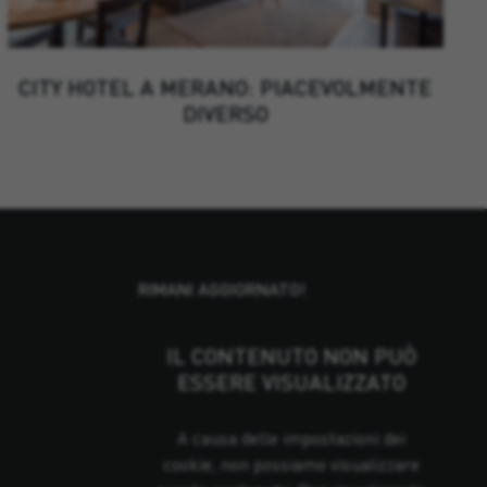
CITY HOTEL A MERANO: PIACEVOLMENTE
DIVERSO
RIMANI AGGIORNATO!
IL CONTENUTO NON PUÒ
ESSERE VISUALIZZATO
A causa delle impostazioni dei
cookie, non possiamo visualizzare