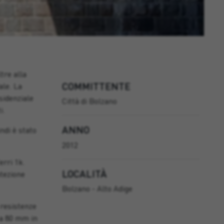
tre alla
COMMITTENTE
ale. La
sidenziale
Città di Bolzano
i.
ANNO
ndi è stato
2012
erri 1k.
LOCALITÀ
otezione
Bolzano - Alto Adige
 resistenze
 a 80 mm in