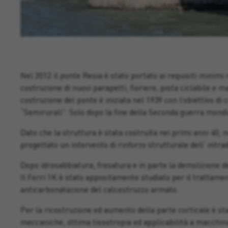
Nel 2012 il ponte Resia è stato portato ai requisiti minimi 
costruzione di nuovi parapetti, fioriere, pista ciclabile e m
costruzione del ponte è iniziata nel 1939 con l’obiettivo di
“Semirurali”. Solo dopo la fine della Seconda guerra mondia
Dato che la struttura è stata costruita nei primi anni 40, n
progettato un intervento di rinforzo strutturale dell‘ intrad
Dopo idrosabbiatura, fresatura e in parte la demolizione dei
Il Ferri 1K è stato appositamente studiato per il trattament
anticarbonatazione del calcestruzzo armato.
Per la ricostruzione ed aumento della parte corticale è stat
meccaniche, ottima tissotropia ed applicabilità a macchin