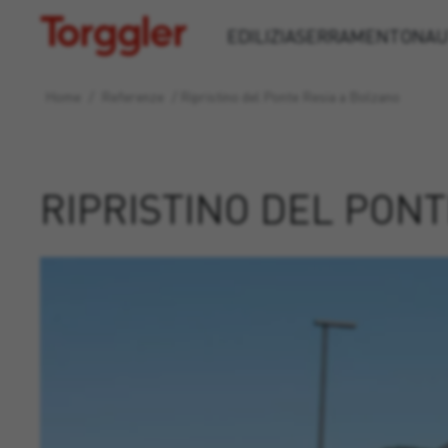
Torggler
EDILIZIA
SERRAMENTO
NAU
Home
/
Referenze
/
Ripristino del Ponte Resia a Bolzano
RIPRISTINO DEL PONT