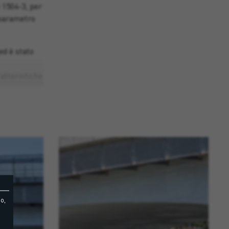
 1504-3, per
 parametro
ed è stato
ratteristiche
i degradate
zata, che
le per i
 e che il
o,