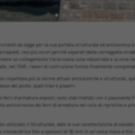
richiesti da legge per la sua portata strutturale ed antisismica ol
arciapiedi, resi più sicuri perché separati dalla carreggiata strad
 creare un collegamento tra la nuova zona industriale e la zona re
le, nel 1949, i lavori di costruzione furono finalmente completat
on rispettava più le norme attuali antisismiche e strutturali, qui
osso del ponte, quali travi e pilastri.
 ferri d’armatura esposti, sono stati trattati con il passivante F
o anticorrosivo dei ferri di armatura nel ciclo di ripristino e pr
o utilizzato il Strutturale, date le sue caratteristiche di elevate
a intonacatrice fino a spessori di 30 mm in un‘unica mano e fino