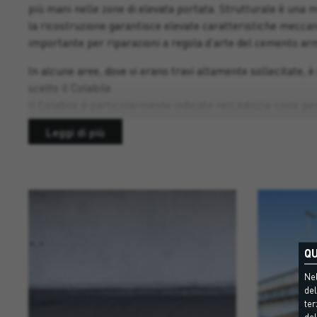
più mani nelle zone di elevata portata. Strutturale è una
la ricostruzione garantisce elevate caratteristiche meccan
importante per riparazioni a regola d’arte del cemento arm
In alcune aree, dove vi erano travi altamente sollecitate, è 
scelto il Colabile.
Il Colabile è particolarmente indicato nell’edilizia civile per
del degrado consigliano di intervenire mediante colatura i
Leggi di più
in forti spessori, mediante collatura in cassero e per il re
resiste ad elevate resistenze meccaniche, di tipo PCC e c
Per la livellameto e la rasatura finale dell’intradosso è s
livellamenti e finiture superficiale, anche estese, come i
L’eccellente lavorabilità dei prodotti Torggler ha fatto sì c
ponte possa risplendere.
QU
Nel
del
ter
del