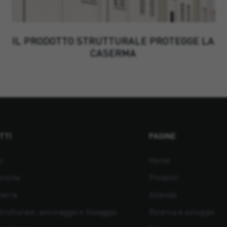
IL PRODOTTO STRUTTURALE PROTEGGE LA
CASERMA
TTI
PAGINE
i
Home
aniche
Prodotti
neria
Azienda
rutturale, ancoraggio e fissaggio
Ricerca e sviluppo