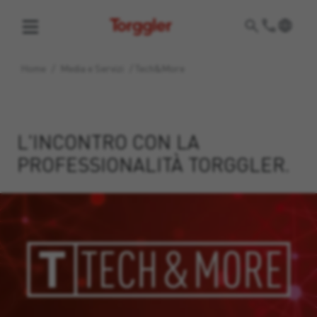
Torggler
Home
/
Media e Servizi
/
Tech&More
L'INCONTRO CON LA
PROFESSIONALITÀ TORGGLER.