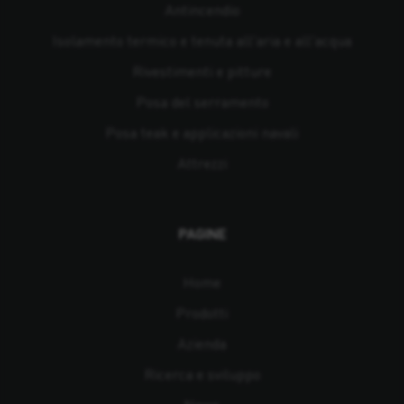
Antincendio
Isolamento termico e tenuta all'aria e all'acqua
Rivestimenti e pitture
Posa del serramento
Posa teak e applicazioni navali
Attrezzi
PAGINE
Home
Prodotti
Azienda
Ricerca e sviluppo