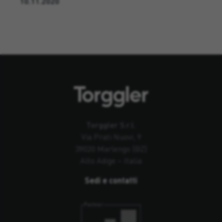
10.11.2020
Torggler S.r.l.
Via Prati Nuovi, 9
39020 Marlengo (BZ)
Alto Adige – Italia
Sedi e contatti