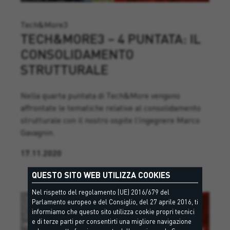
Tech&More3
TECH&MORE3 – 4 PUNTATA: IL
CONSOLIDAMENTO
STRUTTURALE
Nella quarta puntata di Tech&More vengono
affrontate le tematiche relative al consolidamento
strutturale con il nostro ospite l’Ingegnere Marco
Gavagnin.
17.11.2020
QUESTO SITO WEB UTILIZZA COOKIES
Nel rispetto del regolamento (UE) 2016/679 del
Parlamento europeo e del Consiglio, del 27 aprile 2016, ti
informiamo che questo sito utilizza cookie propri tecnici
e di terze parti per consentirti una migliore navigazione