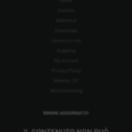
News
Contatti
Referenze
Downloads
Lavora con noi
Academy
My Account
Privacy Policy
Modello 231
Whistleblowing
RIMANI AGGIORNATO!
IL CONTENUTO NON PUÒ