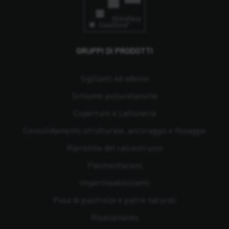
GRUPPI DI PRODOTTI
Sigillanti ed adesivi
Schiume poliuretaniche
Coperture e Lattoneria
Consolidamento strutturale, ancoraggio e fissaggio
Ripristino del calcestruzzo
Pavimentazioni
Impermeabilizzanti
Posa di piastrelle e pietre naturali
Risanamento