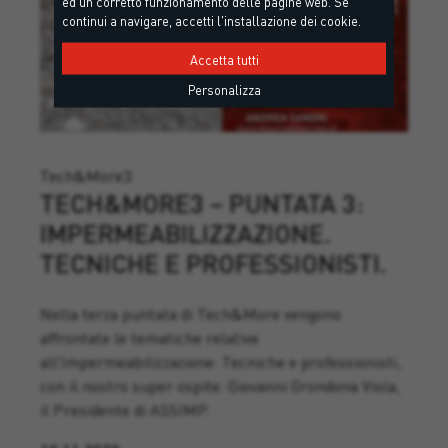
ed un corretto funzionamento delle pagine web. Se
continui a navigare, accetti l'installazione dei cookie.
Accetta tutti
Personalizza
Tech&More3
TECH&MORE3 – PUNTATA 3:
IMPERMEABILIZZAZIONE.
TECNICHE E PROFESSIONISTI.
Nella terza puntata di Tech&More vengono
affrontate le tematiche relative
all’Impermeabilizzazione: Tecniche e professionisti,
con il nostro super ospite: Giovanni Grondona Viola,
il Presidente di ASSIMP.