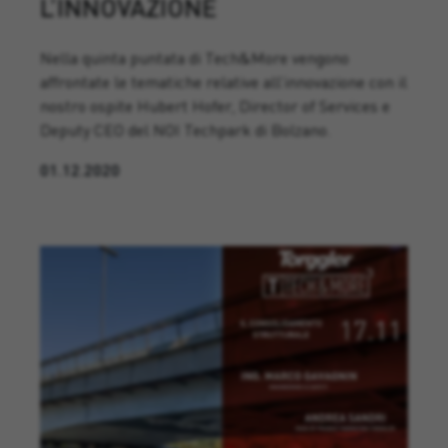
L’INNOVAZIONE
Nella quinta puntata di Tech&More vengono
affrontate le tematiche relative all’innovazione con il
nostro ospite Hubert Hofer, Director of Services e
Deputy CEO del NOI Techpark di Bolzano.
01.12.2020