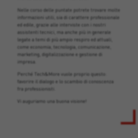
Nelle corso delle puntate potrete trovare molte
informazioni utili, sia di carattere professionale
ed edile, grazie alle interviste con i nostri
assistenti tecnici, ma anche più in generale
legate a temi di più ampio respiro ed attuali,
come economia, tecnologia, comunicazione,
marketing, digitalizzazione e gestione di
impresa.
Perché Tech&More vuole proprio questo:
favorire il dialogo e lo scambio di conoscenza
fra professionisti.
Vi auguriamo una buona visione!