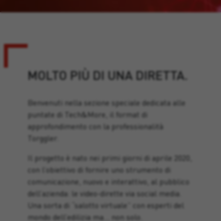
MOLTO PIÙ DI UNA DIRETTA.
Benvenuti nella sezione speciale dedicata alle
puntate di Tech&More, il format di
approfondimento con la professionalità
Torggler.
Il progetto è nato nei primi giorni di aprile 2020,
con l’obiettivo di fornire uno strumento di
comunicazione, nuovo e interattivo, al pubblico
dell’azienda: le video-dirette via social media.
Una sorta di “salotto virtuale” con esperti del
mondo dell’edilizia ma… non solo.