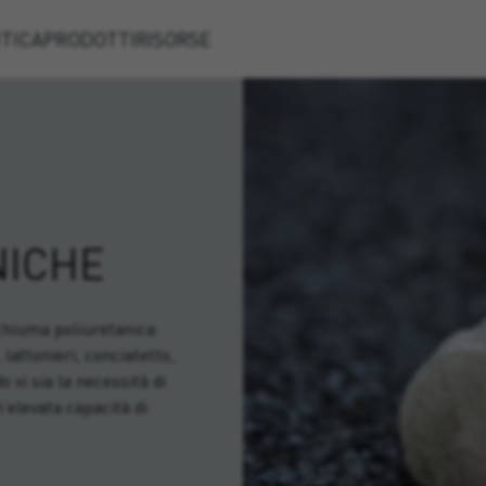
TICA
PRODOTTI
RISORSE
NICHE
schiuma poliuretanica:
 lattonieri, conciatetto,
o vi sia la necessità di
’elevata capacità di