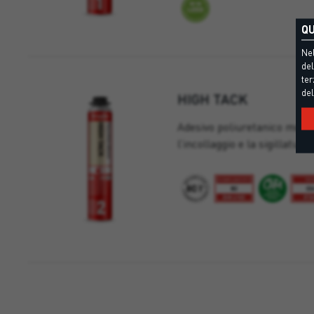
QU
Nel
del
ter
del
HIGH TACK
Adesivo poliuretanico mono
l’incollaggio e la sigillatur