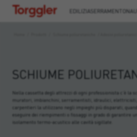
Torggler
EDILIZIA
SERRAMENTO
NAU
Home
/
Prodotti
/
Schiume poliuretaniche
/
Adesivi poliuretanici
SCHIUME POLIURETA
Nella cassetta degli attrezzi di ogni professionista c’è la 
muratori, imbianchini, serramentisti, idraulici, elettricisti,
carpentieri la utilizzano negli impieghi più disparati, quand
eseguire dei riempimenti o fissaggi in grado di garantire un
isolamento termo-acustico alle cavità sigillate.