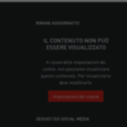
RIMANI AGGIORNATO!
IL CONTENUTO NON PUÒ
ESSERE VISUALIZZATO
A causa delle impostazioni dei
cookie, non possiamo visualizzare
questo contenuto. Per visualizzarlo
deve modificarle.
Impostazioni dei cookie
SEGUICI SUI SOCIAL MEDIA