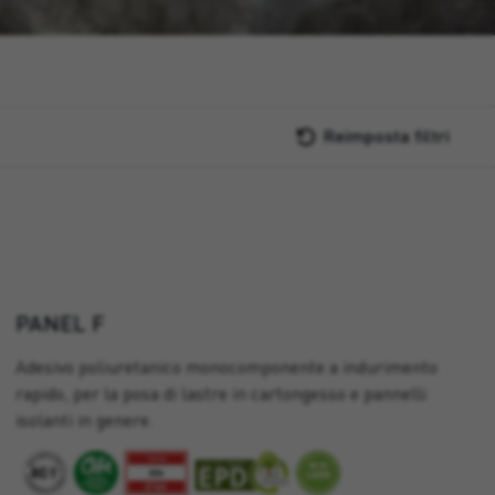
Reimposta filtri
PANEL F
Adesivo poliuretanico monocomponente a indurimento
rapido, per la posa di lastre in cartongesso e pannelli
isolanti in genere.