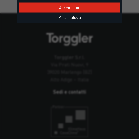
Accetta tutti
Personalizza
Torggler S.r.l.
Via Prati Nuovi, 9
39020 Marlengo (BZ)
Alto Adige – Italia
Sedi e contatti