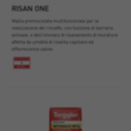
RISAN ONE
Malta premiscelata multifunzionale per la
realizzazione del rinzaffo, con funzione di barriera
antisale, e dell’intonaco di risanamento di muratura
affetta da umidità di risalita capillare ed
efflorescenze saline.