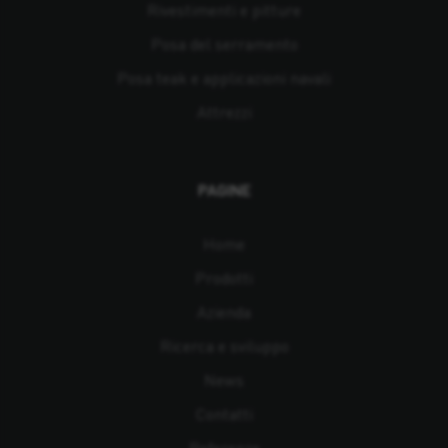
Rivestimenti e pitture
Posa del serramento
Posa teak e applicazioni navali
Attrezzi
PAGINE
Home
Prodotti
Azienda
Ricerca e sviluppo
News
Contatti