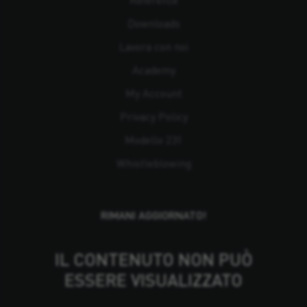
Referenze
Downloads
Lavora con noi
Academy
My Account
Privacy Policy
Modello 231
Whistleblowing
RIMANI AGGIORNATO!
IL CONTENUTO NON PUÒ
ESSERE VISUALIZZATO