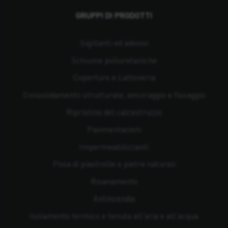
GRUPPI DI PRODOTTI
Sigillanti ed adesivi
Schiume poliuretaniche
Coperture e Lattoneria
Consolidamento strutturale, ancoraggio e fissaggio
Ripristino del calcestruzzo
Pavimentazioni
Impermeabilizzanti
Posa di piastrelle e pietre naturali
Risanamento
Antincendio
Isolamento termico e tenuta all'aria e all'acqua