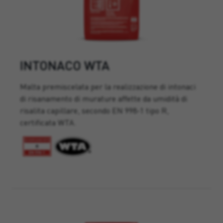
INTONACO WTA
Malta premiscelata per la realizzazione di intonaci
di risanamento di murature affette da umidità di
risalita capillare, secondo EN 998-1 tipo R,
certificata WTA.