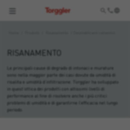
Torggler
Home
/
Prodotti
/
Risanamento
/
Deumidificanti cementizi
RISANAMENTO
Le principali cause di degrado di intonaci e murature
sono nella maggior parte dei casi dovute da umidità di
risalita e umidità d’infiltrazione. Torggler ha sviluppato
in quest’ottica dei prodotti con altissimi livelli di
performance al fine di risolvere anche i più critici
problemi di umidità e di garantirne l’efficacia nel lungo
periodo.