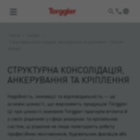
Torggler
Home
/
Товари
/
Структурна консолідація, анкерування та кріплення
/
Хімічні
анкери
СТРУКТУРНА КОНСОЛІДАЦІЯ,
АНКЕРУВАННЯ ТА КРІПЛЕННЯ
Надійність, інновації та відповідальність — це
основні цінності, що вирізняють продукцію Torggler.
Ці три цінності компанія Torggler прагнула втілити й
у своїх рішеннях у сфері анкерних та кріпильних
систем; ці рішення не лише полегшують роботу
професійних монтажників, будівельних фахівців або