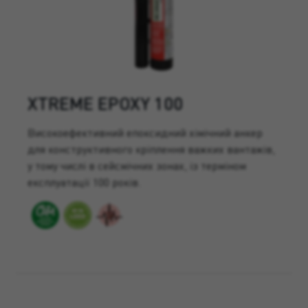
XTREME EPOXY 100
Високоефективний епоксидний хімічний анкер
для конструктивного кріплення важких вантажів,
у тому числі в сейсмічних зонах, із терміном
експлуатації 100 років.