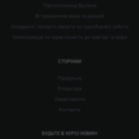
Протипожежна безпека
Встановлення вікон та дверей
Укладання тикового паркету та суднобудівні роботи
Теплоізоляція та герметичність до повітря та води
СТОРІНКИ
Продукція
Література
Завантажити
Контакти
БУДЬТЕ В КУРСІ НОВИН!