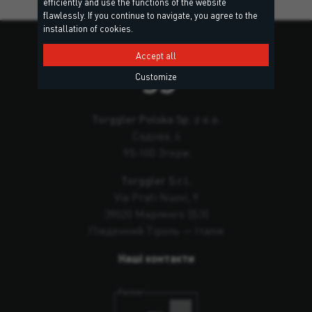
efficiently and use the functions of the website
flawlessly. If you continue to navigate, you agree to the
installation of cookies.
Accept all
Customize
Torggler Polska Sp. z o.o.
Садова, 6
95-100 Згерж
Torggler S.r.l.
Via Prati Nuovi, 9
39020 Марленго (БЗ)
Південний Тіроль — Італія
Наші контакти