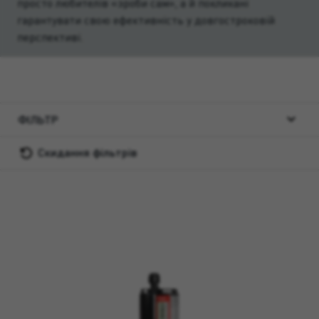
просто любителів «зроби сам», а й покликані
гарантувати свою ефективність у довгостроковій
перспективі.
ФІЛЬТР
Скидання фільтрів