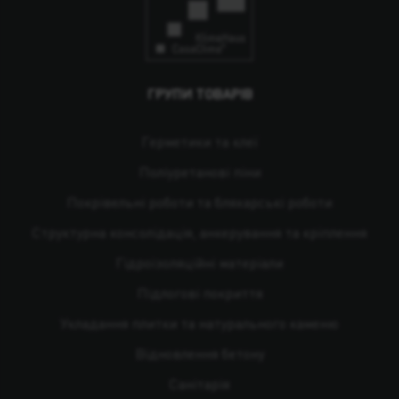
ГРУПИ ТОВАРІВ
Герметики та клеї
Поліуретанові піни
Покрівельні роботи та бляхарські роботи
Структурна консолідація, анкерування та кріплення
Гідроізоляційні матеріали
Підлогові покриття
Укладання плитки та натурального каменю
Відновлення бетону
Санітарія