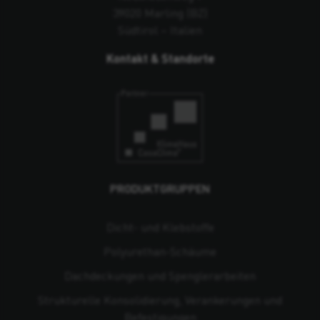
39020 Marling (BZ)
Südtirol – Italien
Kontakt & Standorte
PRODUKTGRUPPEN
Dicht- und Klebstoffe
Polyurethan-Schäume
Dachdeckungen und Spenglerarbeiten
Strukturelle Konsolidierung, Verankerungen und
Befestigungen