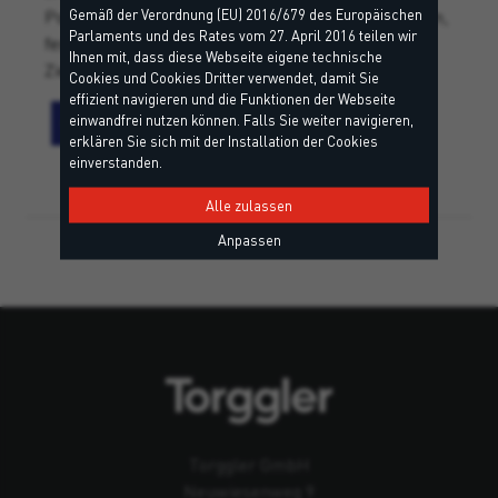
Gemäß der Verordnung (EU) 2016/679 des Europäischen
Polyesterharz für Befestigungen auf ungerissenem,
Parlaments und des Rates vom 27. April 2016 teilen wir
festen, halbgefülltem und perforiertem Beton, in
Ihnen mit, dass diese Webseite eigene technische
Ziegelstein, Zementblöcken und Porenbeton.
Cookies und Cookies Dritter verwendet, damit Sie
effizient navigieren und die Funktionen der Webseite
einwandfrei nutzen können. Falls Sie weiter navigieren,
erklären Sie sich mit der Installation der Cookies
einverstanden.
Alle zulassen
Anpassen
Torggler GmbH
Neuwiesenweg 9