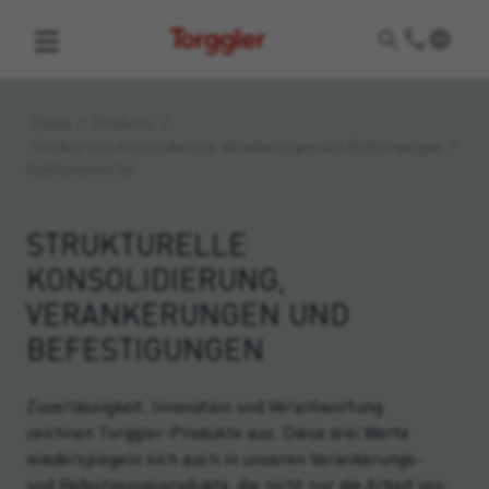
Torggler
Home
/
Products
/
Strukturelle Konsolidierung, Verankerungen und Befestigungen
/
Injektionsmörtel
STRUKTURELLE
KONSOLIDIERUNG,
VERANKERUNGEN UND
BEFESTIGUNGEN
Zuverlässigkeit, Innovation und Verantwortung
zeichnen Torggler-Produkte aus. Diese drei Werte
wiederspiegeln sich auch in unseren Verankerungs-
und Befestigungsprodukte, die nicht nur die Arbeit von