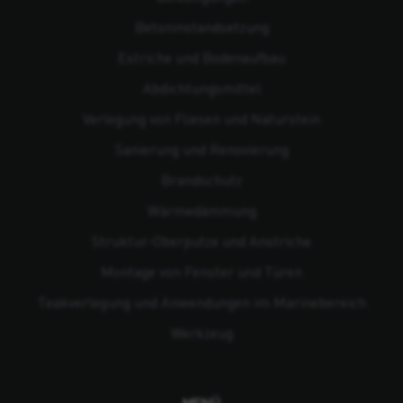
Beton­instandsetzung
Estriche und Bodenaufbau
Abdichtungsmittel
Verlegung von Fliesen und Naturstein
Sanierung und Renovierung
Brandschutz
Wärmedämmung
Struktur-Oberputze und Anstriche
Montage von Fenster und Türen
Teakverlegung und Anwendungen im Marinebereich
Werkzeug
MENÜ