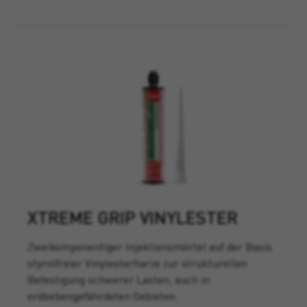
XTREME GRIP VINYLESTER
Zweikomponentiger Injektionsmörtel auf der Basis
styrolfreier Vinylesterharze zur strukturellen
Befestigung schwerer Lasten, auch in
erdbebengefährdeten Gebieten.