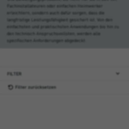
Fachinstallateuren oder einfachen Heimwerker
erleichtern, sondern auch dafür sorgen, dass die
langfristige Leistungsfähigkeit gesichert ist. Von den
einfachsten und praktischsten Anwendungen bis hin zu
den technisch Anspruchsvollsten, werden alle
spezifischen Anforderungen abgedeckt.
FILTER
Filter zurücksetzen