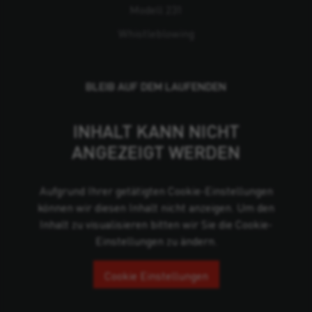
Modell 231
Whistleblowing
BLEIB AUF DEM LAUFENDEN
INHALT KANN NICHT
ANGEZEIGT WERDEN
Aufgrund Ihrer getätigten Cookie-Einstellungen
können wir diesen Inhalt nicht anzeigen. Um den
Inhalt zu visualisieren bitten wir Sie die Cookie-
Einstellungen zu ändern.
Cookie Einstellungen