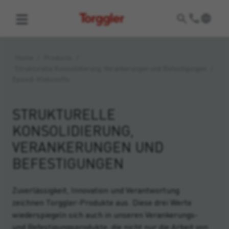
Torggler
Home
/
Products
/
Strukturelle Konsolidierung, Verankerungen und Befestigungen
/
Epoxid-Klebstoffe
STRUKTURELLE
KONSOLIDIERUNG,
VERANKERUNGEN UND
BEFESTIGUNGEN
Zuverlässigkeit, Innovation und Verantwortung
zeichnen Torggler-Produkte aus. Diese drei Werte
wiederspiegeln sich auch in unseren Verankerungs-
und Befestigungsprodukte, die nicht nur die Arbeit von