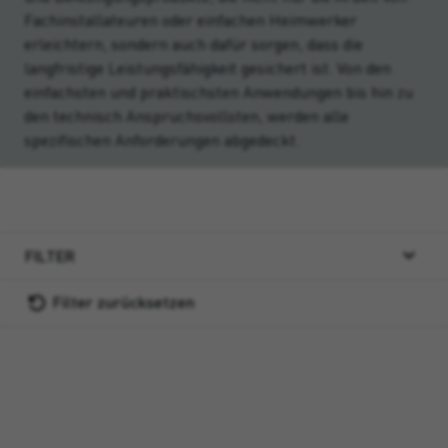
Fachinstallateuren oder einfachen Heimwerker
erleichtern, sondern auch dafür sorgen, dass die
langfristige Leistungsfähigkeit gesichert ist. Von den
einfachsten und praktischsten Anwendungen bis hin zu
den technisch Anspruchsvollsten, werden alle
spezifischen Anforderungen abgedeckt.
FILTER
Filter zurücksetzen