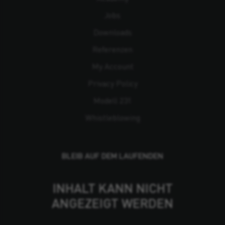
Jobs
Downloads
Referenzen
My Account
Privacy Policy
Modell 231
Whistleblowing
BLEIB AUF DEM LAUFENDEN
INHALT KANN NICHT
ANGEZEIGT WERDEN