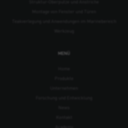
Struktur-Oberputze und Anstriche
Montage von Fenster und Türen
Teakverlegung und Anwendungen im Marinebereich
Werkzeug
MENÜ
Home
Produkte
Unternehmen
Forschung und Entwicklung
News
Kontakt
Academy