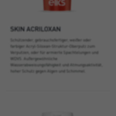
SKIN ACRILOXAN
Schützender, gebrauchsfertiger, weißer oder
farbiger Acryl-Siloxan-Struktur-Oberputz zum
Verputzen, oder für armierte Spachtelungen und
WDVS. Außergewöhnliche
Wasserabweisungsfähigkeit und Atmungsaktivität,
hoher Schutz gegen Algen und Schimmel.