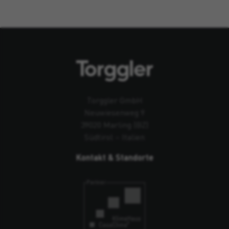
Torggler GmbH
Neuwiesenweg 9
39020 Marling (BZ)
Südtirol – Italien
Kontakt & Standorte