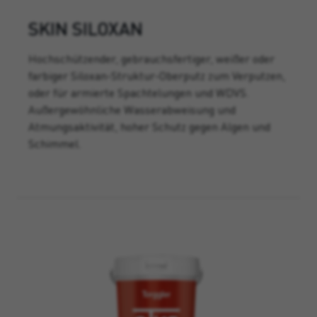
SKIN SILOXAN
Hochschützender, gebrauchsfertiger, weißer oder
farbiger Siloxan-Struktur-Oberputz zum Verputzen,
oder für armierte Spachtelungen und WDVS.
Außergewöhnliche Wasserabweisung und
Atmungsaktivität, hoher Schutz gegen Algen und
Schimmel.