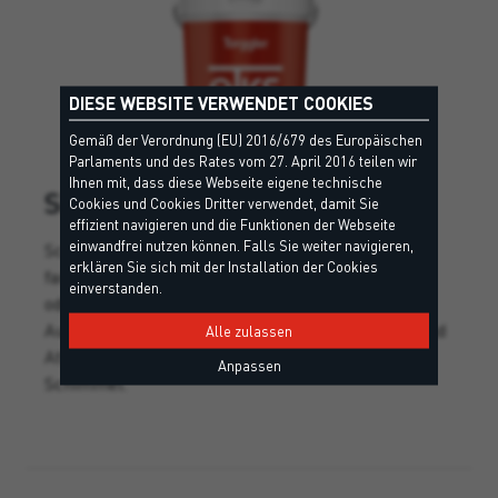
DIESE WEBSITE VERWENDET COOKIES
Gemäß der Verordnung (EU) 2016/679 des Europäischen
Parlaments und des Rates vom 27. April 2016 teilen wir
Ihnen mit, dass diese Webseite eigene technische
SKIN ACRYL
Cookies und Cookies Dritter verwendet, damit Sie
effizient navigieren und die Funktionen der Webseite
einwandfrei nutzen können. Falls Sie weiter navigieren,
Schützender, gebrauchsfertiger, weißer oder
erklären Sie sich mit der Installation der Cookies
farbiger Acryl-Struktur-Oberputz zum Verputzen,
einverstanden.
oder für armierte Spachtelungen und WDVS.
Außergewöhnliche Wasserabweisungsfähigkeit und
Alle zulassen
Atmungsaktivität, hoher Schutz gegen Algen und
Anpassen
Schimmel.