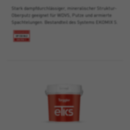
Stark dampfdurchlässiger, mineralischer Struktur-
Oberputz geeignet für WDVS, Putze und armierte
Spachtelungen. Bestandteil des Systems EKOMIX S.