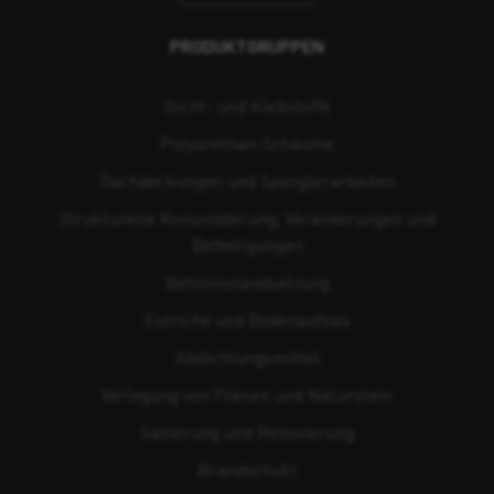
PRODUKTGRUPPEN
Dicht- und Klebstoffe
Polyurethan-Schäume
Dachdeckungen und Spenglerarbeiten
Strukturelle Konsolidierung, Verankerungen und
Befestigungen
Beton­instandsetzung
Estriche und Bodenaufbau
Abdichtungsmittel
Verlegung von Fliesen und Naturstein
Sanierung und Renovierung
Brandschutz