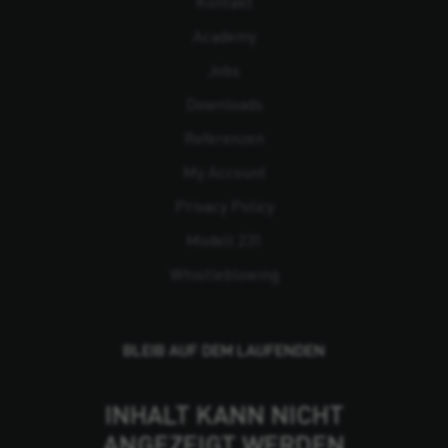
Kontakt
Academy
Jobs
Downloads
Referenzen
My Account
Privacy Policy
Modell 231
Whistleblowing
BLEIB AUF DEM LAUFENDEN
INHALT KANN NICHT
ANGEZEIGT WERDEN