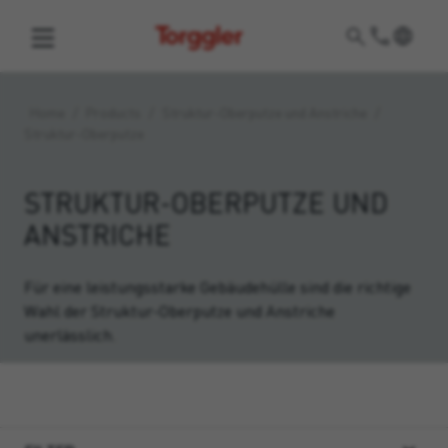
Torggler
Home
/
Products
/
Struktur-Oberputze und Anstriche
/
Struktur-Oberputze
STRUKTUR-OBERPUTZE UND
ANSTRICHE
Für eine leistungsstarke Gebäudehülle sind die richtige
Wahl der Struktur-Oberputze und Anstriche
unerlässlich.