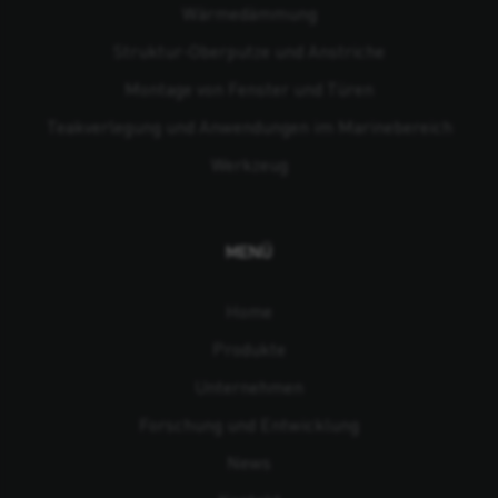
Wärmedämmung
Struktur-Oberputze und Anstriche
Montage von Fenster und Türen
Teakverlegung und Anwendungen im Marinebereich
Werkzeug
MENÜ
Home
Produkte
Unternehmen
Forschung und Entwicklung
News