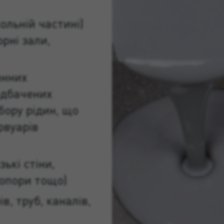
ольній частині)
рні зали,
онних
едбачених
бору рідин, що
рвуарів
зькі стіни,
 опори тощо)
в, труб, каналів,