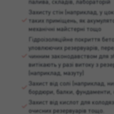
палива, складів, лабораторій
Захисту стін (наприклад, у цок
таких приміщень, як акумулято
механічні майстерні тощо
Гідроізоляційне покриття бет
уловлюючих резервуарів, пер
чинним законодавством для з
витікають у разі витоку з резе
(наприклад, мазуту)
Захист від солі (наприклад, ни
бордюри, балки, фундаменти,
Захист від кислот для колодязі
очисних резервуарів тощо.