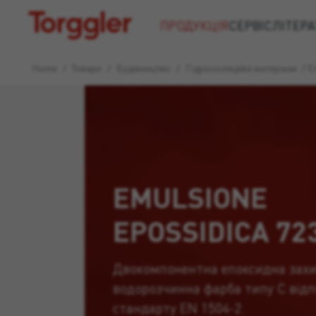
Torggler
ПРОДУКЦІЯ
СЕРВІС
ЛІТЕРА
Home
/
Товари
/
Будівництво
/
Гідроізоляційні матеріали
/
E
EMULSIONE
EPOSSIDICA 72
Двокомпонентна епоксидна зах
водорозчинна фарба типу C відп
стандарту EN 1504-2.