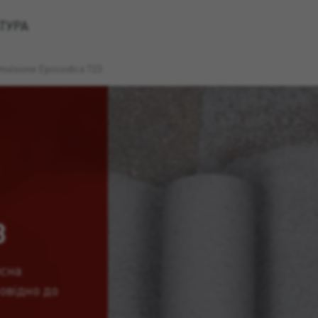
ТУРА
mulsione Epossidica 723
3
исна
овідно до