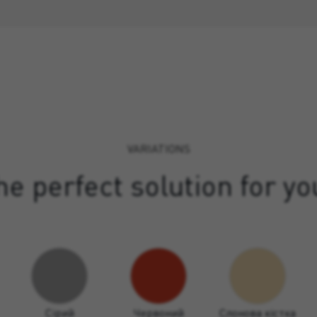
VARIATIONS
e perfect solution for yo
Сірий
Червоний
Слонова кістка