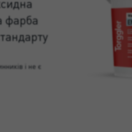
ксидна
а фарба
стандарту
нників і не є