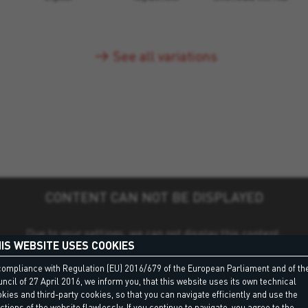
See all variations
CONTENT CAN NOT BE DISPLAYED
Due to your settings, we can not display this content.
IS WEBSITE USES COOKIES
Cookie settings
compliance with Regulation (EU) 2016/679 of the European Parliament and of th
ncil of 27 April 2016, we inform you, that this website uses its own technical
kies and third-party cookies, so that you can navigate efficiently and use the
ctions of the website flawlessly. If you continue to navigate, you agree to the