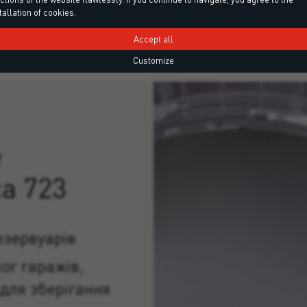
tallation of cookies.
Accept all
Customize
e
ca 723
езервуарів
ог гаражів,
 для зберігання