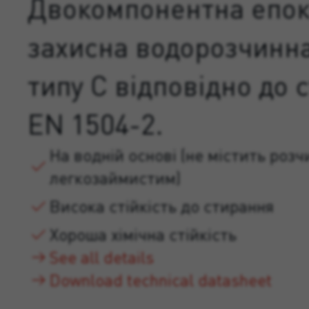
Двокомпонентна епо
захисна водорозчинн
типу C відповідно до 
EN 1504-2.
На водній основі (не містить розчи
легкозаймистим)
Висока стійкість до стирання
Хороша хімічна стійкість
See all details
Download technical datasheet