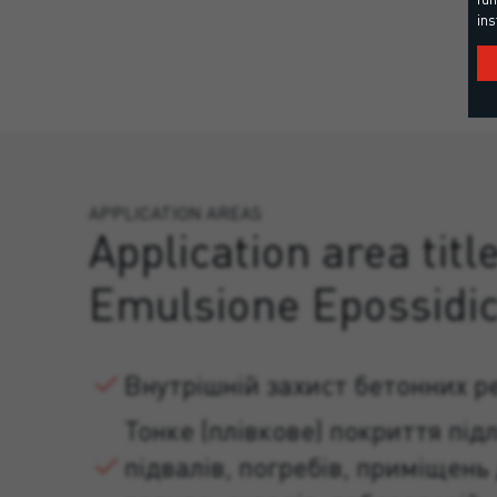
ins
APPLICATION AREAS
Application area titl
Emulsione Epossidi
Внутрішній захист бетонних р
Тонке (плівкове) покриття підл
підвалів, погребів, приміщень