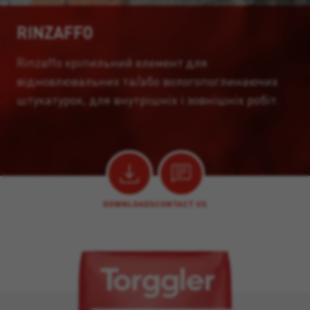
RINZAFFO
Rinzaffo кріпильний елемент для
відновлювальних та/або вологопоглинаючих
штукатурок, для внутрішніх і зовнішніх робіт.
DOWNLOADS
CONTACT US