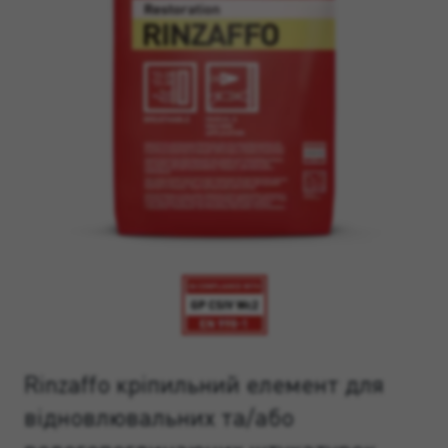
Rinzaffo кріпильний елемент для
відновлювальних та/або