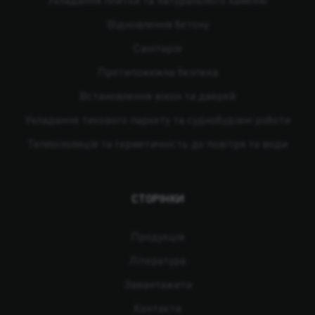
Відновлення бетону
Санітарія
Протипожежна безпека
Встановлення вікон та дверей
Укладання тикового паркету та суднобудівні роботи
Теплоізоляція та герметичність до повітря та води
СТОРІНКИ
Продукція
Література
Завантажити
Контакти