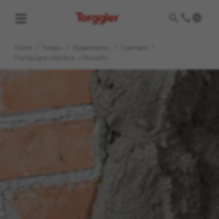
Torggler
Home
/
Товари
/
Будівництво
/
Санітарія
/
Попередня обробка
/
Rinzaffo