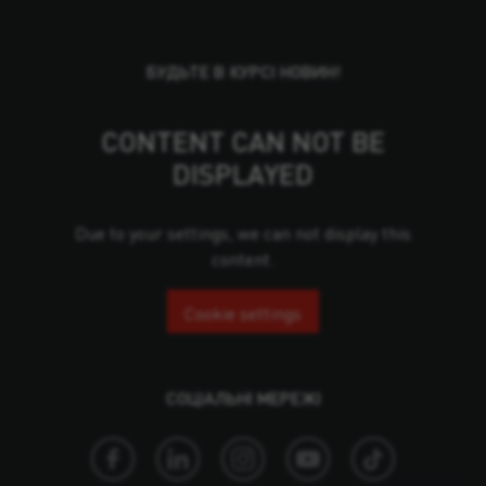
БУДЬТЕ В КУРСІ НОВИН!
CONTENT CAN NOT BE
DISPLAYED
Due to your settings, we can not display this
content.
Cookie settings
СОЦІАЛЬНІ МЕРЕЖІ