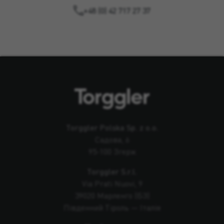
+48 (0) 42 717 27 37
Torggler Polska Sp. z o.o.
Садова, 6
95-100 Згерж
Torggler S.r.l.
Via Prati Nuovi, 9
39020 Марленго (БЗ)
Південний Тіроль — Італія