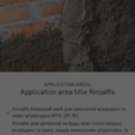
APPLICATION AREAS
Application area title Rinzaffo
Rinzaffo Анкерний клей для нанесення всередині та
зовні штукатурки WTA, DP 501.
Rinzaffo для кріплення на будь-яких типах кладки,
всередині та зовні, перед нанесенням штукатурок та