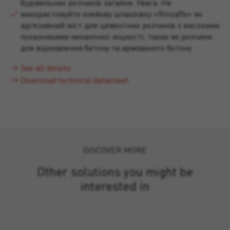
будівельних розчинів загалом. Увага: Не
використовуйте клейову шпаклівку «Rinzaffo» як
адгезивний міст для цементних розчинів з високими
показниками механічної міцності, таких як розчини
для відновлення бетону та армованого бетону.
See all details
Download technical datasheet
DISCOVER MORE
Other solutions you might be
interested in