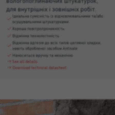
вологопоглинаючих штукатурок,
для внутрішніх і зовнішніх робіт.
Ідеальна сумісність із відновлювальними та/або
осушувальними штукатурками
Хороша повітропроникність
Відмінна технологічність
Відмінна адгезія до всіх типів цегляної кладки,
навіть обробленої засобом Antisale
Наноситься вручну та механічно
See all details
Download technical datasheet