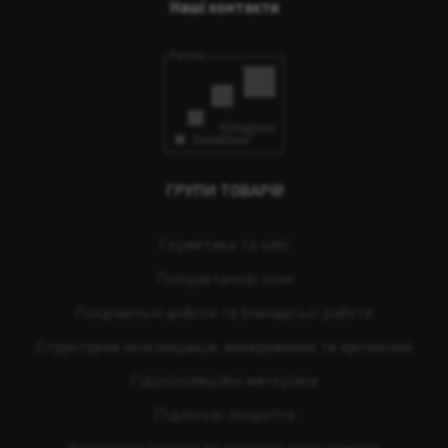
Наші контакти
ГРУПИ ТОВАРІВ
Герметики та клеї
Поліуретанові піни
Покрівельні роботи та бляхарські роботи
Структурна консолідація, анкерування та кріплення
Гідроізоляційні матеріали
Підлогові покриття
Укладання плитки та натурального каменю