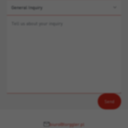
biuro@torggler.pl