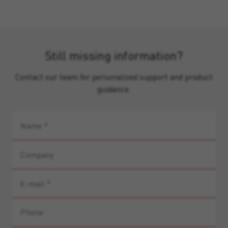
Still missing information?
Contact our team for personalized support and product
guidance.