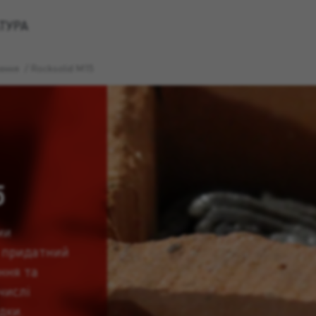
ТУРА
лення
/
Rocksolid M15
5
ми
 придатний
ння та
числі
дки.