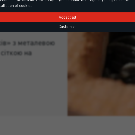
евою сіткою або
tallation of cookies.
створення
Accept all
omposite
Customize
ів» з металевою
сіткою на