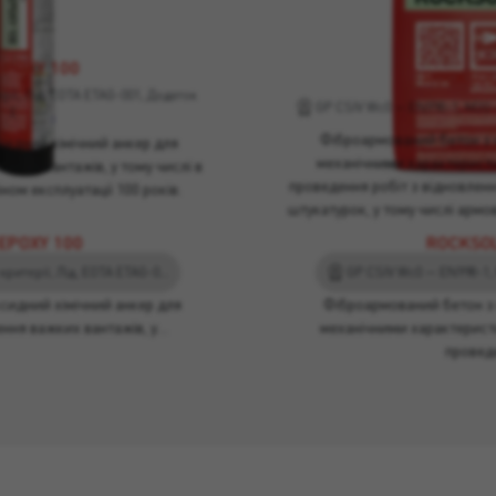
EPOXY 100
ROCKSOL
рії, Лід, EOTA ETAG-001, Додаток
GP CSIV Wc0 — EN998-1, M30 
E
Фіброармований бетон з
идний хімічний анкер для
механічними характерист
жких вантажів, у тому числі в
проведення робіт з відновленн
ном експлуатації 100 років.
штукатурок, у тому числі армов
EPOXY 100
ROCKSOL
Мінімальні екологічні критерії, Лід, EOTA ETAG-001, Додаток E
идний хімічний анкер для
Фіброармований бетон з
ення важких вантажів, у…
механічними характерист
провед