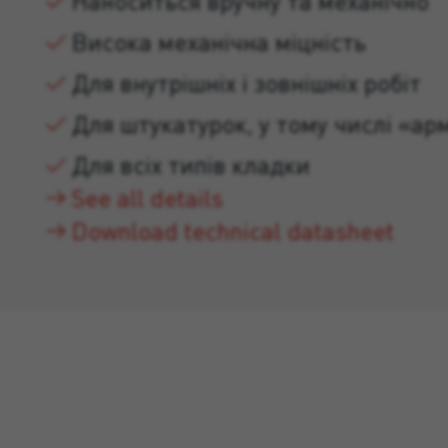
Наноситься вручну та механічно
Висока механічна міцність
Для внутрішніх і зовнішніх робіт
Для штукатурок, у тому числі «а
Для всіх типів кладки
See all details
Download technical datasheet