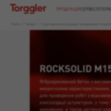
Torggler
ПРОДУКЦІЯ
СЕРВІС
ЛІТЕРА
Home
/
Товари
/
Структурна консолідація, анкерування та кріп
ROCKSOLID M1
Фіброармований бетон з високи
механічними характеристиками,
для проведення робіт з відновле
консолідації штукатурок, у тому 
армованих, а також цегляної кла