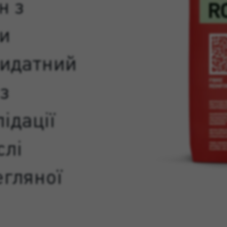
н з
и
ридатний
з
ідації
слі
егляної