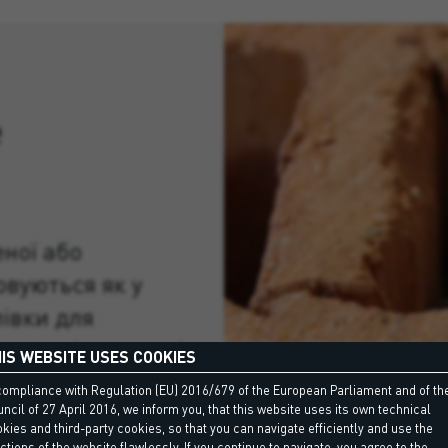
e
ної або
овуються як у
івки для
, так і у вигляді
IS WEBSITE USES COOKIES
високими
compliance with Regulation (EU) 2016/679 of the European Parliament and of th
и, яка за
ncil of 27 April 2016, we inform you, that this website uses its own technical
kies and third-party cookies, so that you can navigate efficiently and use the
ctions of the website flawlessly. If you continue to navigate, you agree to the