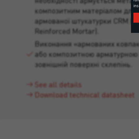
необхідності армується метал
ins
композитним матеріалом для 
армованої штукатурки CRM (C
Reinforced Mortar).
Виконання «армованих ковпак
або композитною арматурною 
зовнішній поверхні склепінь.
See all details
Download technical datasheet