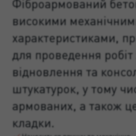
Фіброармований бето
високими механічним
характеристиками, п
для проведення робіт 
відновлення та консол
штукатурок, у тому чи
армованих, а також ц
кладки.