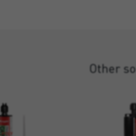
Other so
 POLY