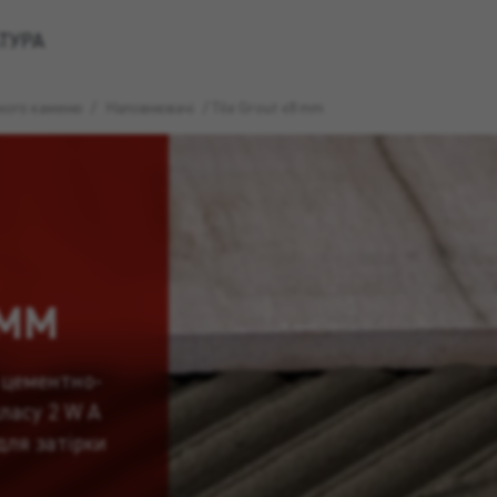
ТУРА
ьного каменю
/
Наповнювачі
/
Tile Grout ≤8 mm
 MM
цементно-
ласу 2 W A
для затірки