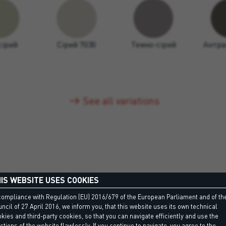
сірий
Сірий 7030
Темно-сірий
Антра
See all variations
IS WEBSITE USES COOKIES
compliance with Regulation (EU) 2016/679 of the European Parliament and of th
ncil of 27 April 2016, we inform you, that this website uses its own technical
kies and third-party cookies, so that you can navigate efficiently and use the
ctions of the website flawlessly. If you continue to navigate, you agree to the