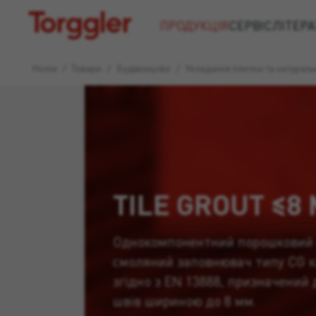
Torggler
ПРОДУКЦІЯ
СЕРВІС
ЛІТЕРА
Home
/
Товари
/
Будівництво
/
Укладання плитки та натурал
TILE GROUT ≤8
Однокомпонентний порошковий 
смоляний заповнювач типу CG к
згідно з EN 13888, призначений 
швів шириною до 8 мм.