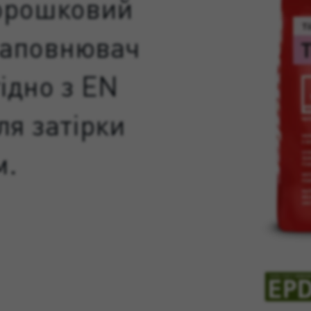
орошковий
заповнювач
гідно з EN
ля затірки
м.