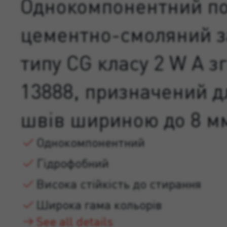
Однокомпонентний п
цементно-смоляний 
типу CG класу 2 W A з
13888, призначений д
швів шириною до 8 м
Однокомпонентний
Гідрофобний
Висока стійкість до стирання
Широка гама кольорів
See all details