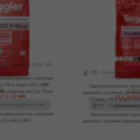
UT 5-15 MM
TILE GROU
ація продукту, CG 2 W A — EN
13888
EPD — Екологічна декларація 
W A — 
ковий цементно-смоляний
 2 W A згідно з EN 13888,
Однокомпонентний, гнучк
вів шириною від 5 до 15 мм.
цементно-смоляний заповнюва
UT 5-15 MM
TILE GROU
CG класу 2 W A згідно з EN
EPD — Екологічна декларація продукту, CG 2 W A — EN 13888
шириною від 
шковий цементно-смоляний
Однокомпонентний, гнуч
у CG класу 2 W A…
цементно-смоляний заповнюва