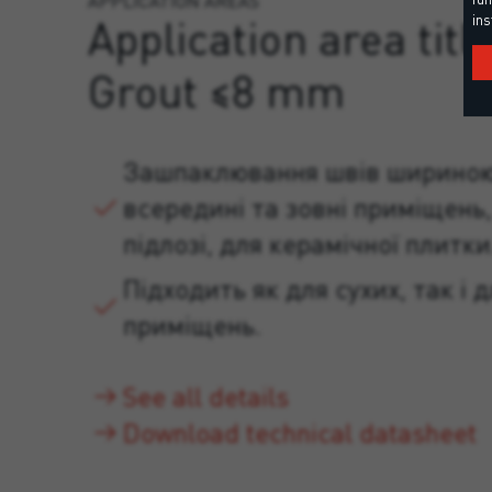
APPLICATION AREAS
ins
Application area title
Grout ≤8 mm
Зашпаклювання швів шириною
всередині та зовні приміщень, 
підлозі, для керамічної плитки
Підходить як для сухих, так і 
приміщень.
See all details
Download technical datasheet