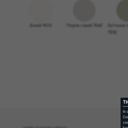
Білий 9010
Перла-сірий 7040
Бетонно-
7032
TH
In 
Cou
coo
fun