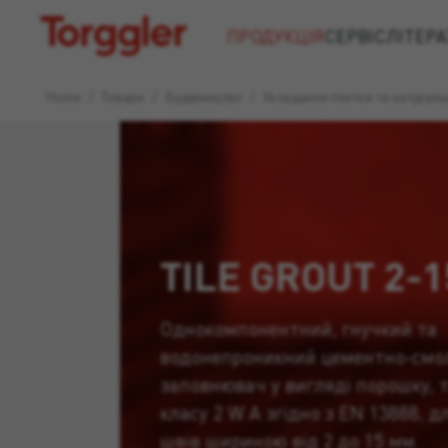
Torggler
ПРОДУКЦІЯ
СЕРВІС
ЛІТЕРА
Home
/
Товари
/
Будівництво
/
Укладання плитки та натурал
TILE GROUT 2-
Однокомпонентний, гнучкий та
водонепроникний цементно-смо
заповнювач у вигляді порошку, 
класу 2 W A згідно з EN 13888, д
швів шириною від 2 до 15 мм.