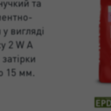
нучкий та
ментно-
у вигляді
у 2 W A
 затірки
о 15 мм.