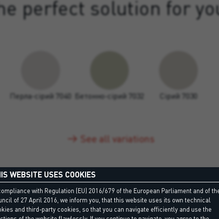
e perfect solution for yo
Перла-сірий 7040
Бетонно-сірий 7032
Сірий 7030
See all variations
IS WEBSITE USES COOKIES
compliance with Regulation (EU) 2016/679 of the European Parliament and of th
ncil of 27 April 2016, we inform you, that this website uses its own technical
kies and third-party cookies, so that you can navigate efficiently and use the
ctions of the website flawlessly. If you continue to navigate, you agree to the