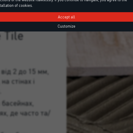
tallation of cookies.
Accept all
Customize
 Tile
від 2 до 15 мм,
на стінах і
.
 басейнах,
х, де часто та/