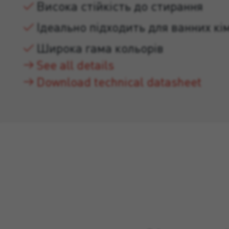
Висока стійкість до стирання
Ідеально підходить для ванних кім
Широка гама кольорів
See all details
Download technical datasheet