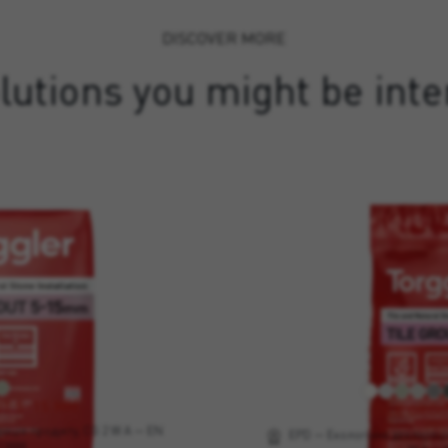
DISCOVER MORE
lutions you might be inte
UT 5-15 MM
TILE GRO
ація продукту, CG 2 W A — EN
EPD — Екологічна декларація 
13888