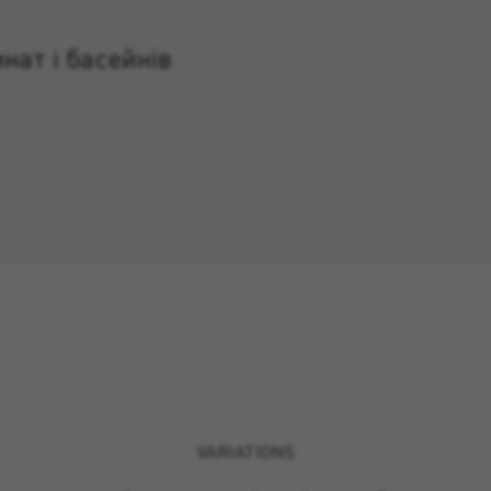
нат і басейнів
VARIATIONS