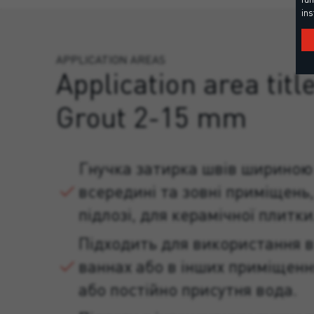
ins
APPLICATION AREAS
Application area title
Grout 2-15 mm
Гнучка затирка швів шириною 
всередині та зовні приміщень, 
підлозі, для керамічної плитки
Підходить для використання в
ваннах або в інших приміщення
або постійно присутня вода.