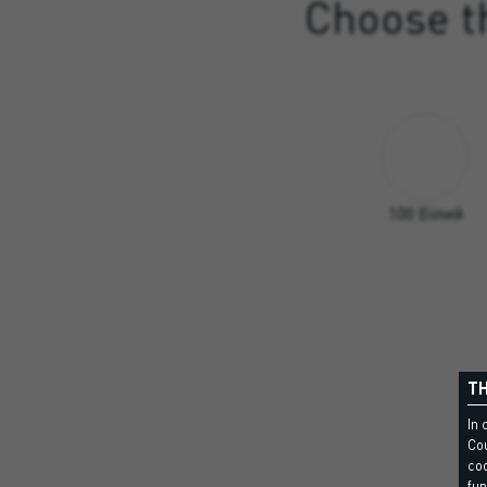
Choose th
100 Білий
TH
In 
Cou
coo
fun