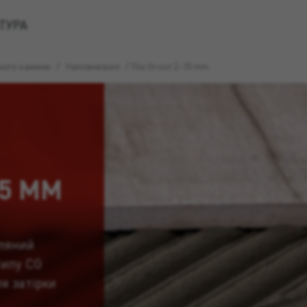
ТУРА
ьного каменю
/
Наповнювачі
/
Tile Grout 2-15 mm
15 MM
ляний
типу CG
ля затірки