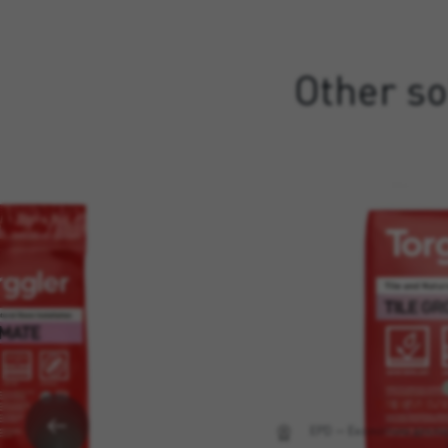
Other so
TILE GRO
EPD — Екологічна деклар