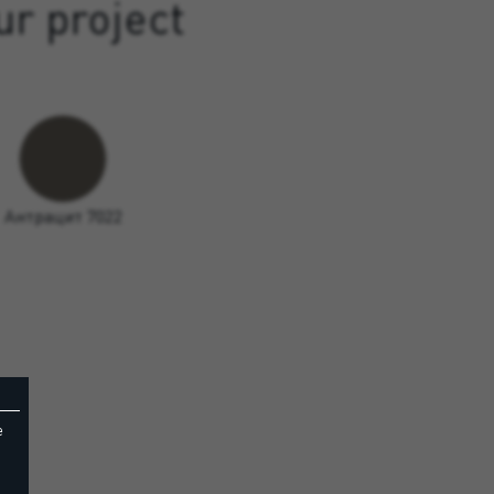
ur project
Антрацит 7022
e