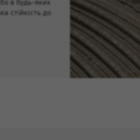
бо в будь-яких
ка стійкість до