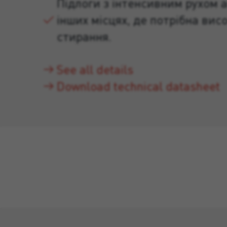
Підлоги з інтенсивним рухом а
інших місцях, де потрібна висо
стирання.
See all details
Download technical datasheet