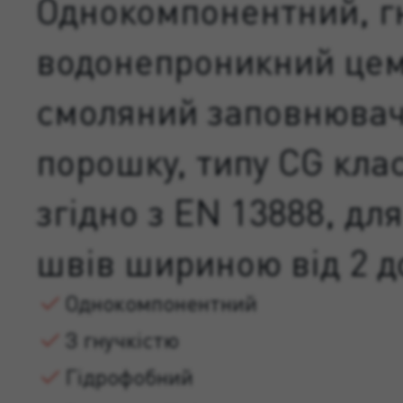
Однокомпонентний, г
водонепроникний це
смоляний заповнювач 
порошку, типу CG клас
згідно з EN 13888, для
швів шириною від 2 д
Однокомпонентний
З гнучкістю
Гідрофобний