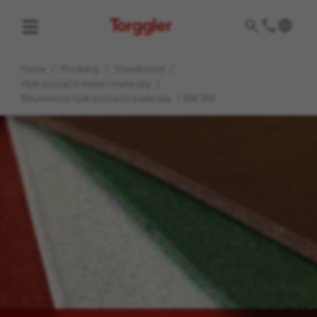
Torggler
Home
/
Produkty
/
Stavebnictví
/
Hydroizolační materi materiály
/
Bituminózní hydroizolační materiály
/
BW 200