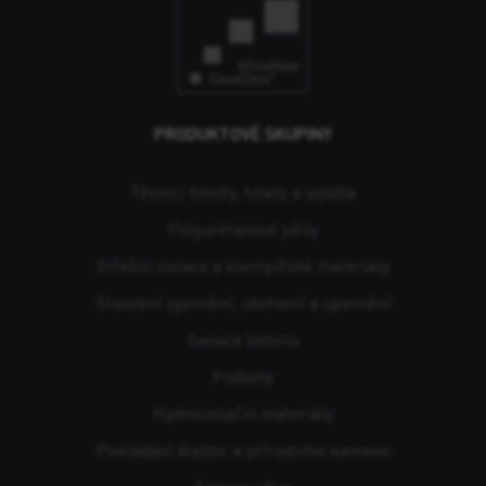
PRODUKTOVÉ SKUPINY
Těsnicí hmoty, tmely a lepidla
Polyuretanové pěny
Střešní izolace a klempířské materiály
Stavební zpevnění, ukotvení a upevnění
Sanace betonu
Podlahy
Hydroizolační materiály
Pokládání dlaždic a přírodního kamene