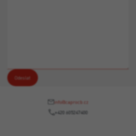
info@caprocb.cz
+420 605247400