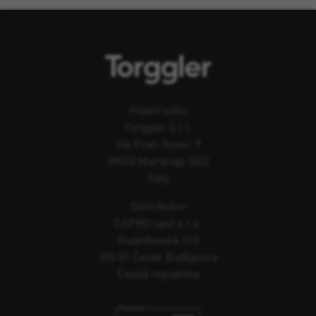
Hlavní sídlo
Torggler S.r.l.
Via Prati Nuovi, 9
39020 Marlengo (BZ)
Italy
Distributor
CAPRO spol s.r.o.
Rudolfovská 103
370 01 České Budějovice
Česká republika