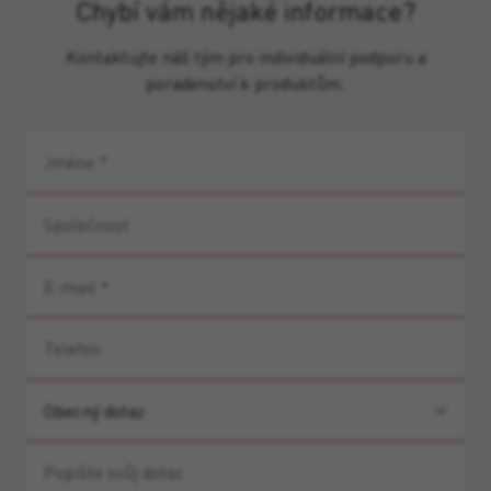
Chybí vám nějaké informace?
Kontaktujte náš tým pro individuální podporu a
poradenství k produktům.