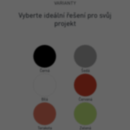
VARIANTY
Vyberte ideální řešení pro svůj
projekt
Černá
Šedá
Bílá
Červená
Terakota
Zelená