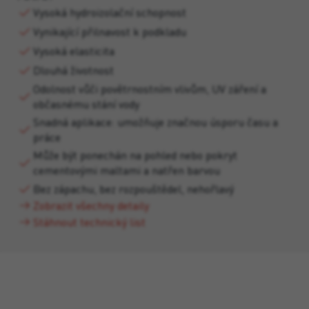
Vysoká hydroizolační schopnost
Vynikající přilnavost k podkladu
Vysoká elasticita
Dlouhá životnost
Odolnost vůči povětrnostním vlivům, UV záření a
občasnému stání vody
Snadná aplikace: umožňuje značnou úsporu času a
práce
Může být ponechán na pohled nebo pokryt
cementovými maltami a natřen barvou
Bez zápachu, bez rozpouštědel, nehořlavý
Zobrazit všechny detaily
Stáhnout technický list