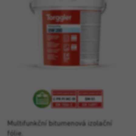
Multifunkční bitumenová izolační
fólie.