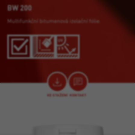
BW 200
Multifunkční bitumenová izolační fólie.
KE STAŽENÍ
KONTAKT