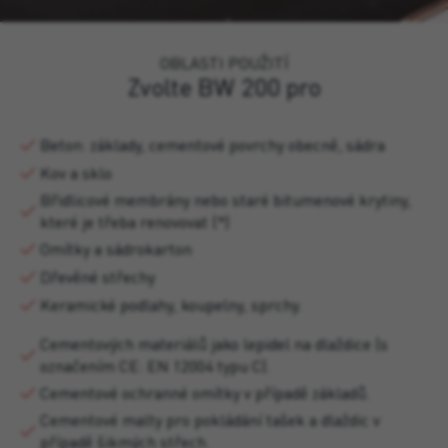
OBLASTI POUŽITÍ
Zvolte BW 200 pro
Beton: základy, cementové povrchy obecně, sádra
Kov a sklo
Břidlicové membrány nebo staré bitumenové krytiny,
které je třeba renovovat (*)
Omítky a sádrokarton
Dřevěné střechy
Keramické podlahy, koupelny, sprchy.
Cementových materiálů jako lepidel na dlaždice (s
označením CE: EN 12004 typu C).
Cementové ochranné omítky v případě základů.
Cementové malty pro pokládání tašek a dlaždic v
případě šikmých střech.