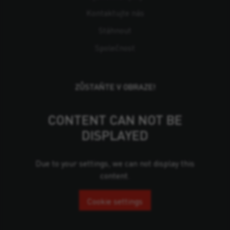
Kontaktujte nás
Stáhnout
Společnost
ZŮSTAŇTE V OBRAZE!
CONTENT CAN NOT BE
DISPLAYED
Due to your settings, we can not display this
content.
Cookie settings