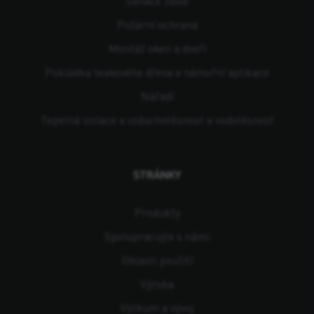
Sanace zdiva
Požární ochrana
Montáž oken a dveří
Pokládka teakového dřeva a námořní aplikace
Nářadí
Tepelná izolace a vzduchotěsnost a vodotěsnost
STRÁNKY
Produkty
Spolupracujte s námi
Oblasti použití
Výroba
Výzkum a vývoj