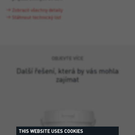
Zobrazit všechny detaily
Stáhnout technický list
OBJEVTE VÍCE
Další řešení, která by vás mohla
zajímat
THIS WEBSITE USES COOKIES