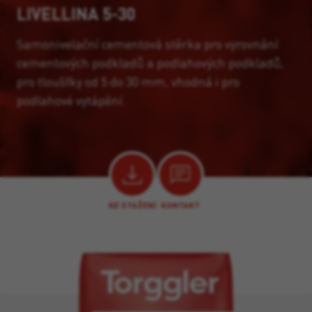
LIVELLINA 5-30
Samonivelační cementová stěrka pro vyrovnání
cementových podkladů a podlahových podkladů,
pro tloušťky od 5 do 30 mm, vhodná i pro
podlahové vytápění.
KE STAŽENÍ
KONTAKT