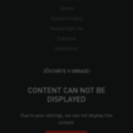
Výroba
Výzkum a vývoj
Kontaktujte nás
Stáhnout
Společnost
ZŮSTAŇTE V OBRAZE!
CONTENT CAN NOT BE
DISPLAYED
Due to your settings, we can not display this
content.