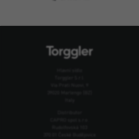
Hlavní sídlo
Torggler S.r.l.
Via Prati Nuovi, 9
39020 Marlengo (BZ)
Italy
Distributor
CAPRO spol s.r.o.
Rudolfovská 103
370 01 České Budějovice