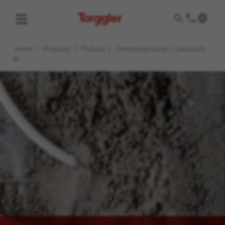
Torggler
Home
/
Produkty
/
Podlahy
/
Cementové malty
/
Livellina 5-
30