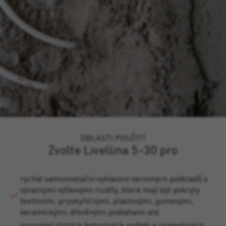
OBLASTI POUŽITÍ
Zvolte Livellina 5-30 pro
rychlé samonivelační vyhlazení nerovných podkladů s
výraznými výškovými rozdíly, které mají být pokryty
textilními, pryskyřičnými, plastovými, gumovými,
keramickými, dřevěnými podlahami atd.
vyrovnání starých betonových podlah a cementových