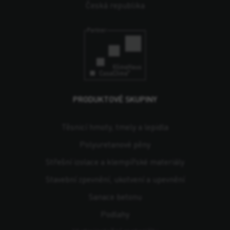
Česká republika
PRODUKTOVÉ SKUPINY
Těsnicí hmoty, tmely a lepidla
Polyuretanové pěny
Střešní izolace a klempířské materiály
Stavební zpevnění, ukotvení a upevnění
Sanace betonu
Podlahy