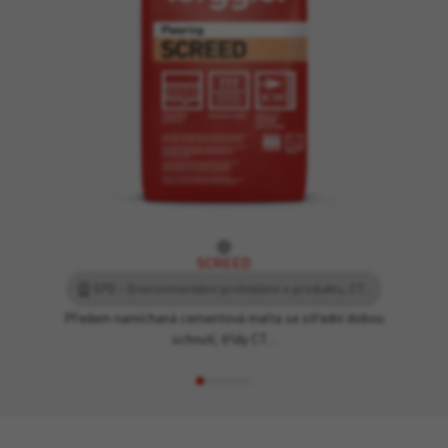
SCREED
EPD – Environmentální prohlášení o produktu, CT C20 F5 – EN 13813
Předem namíchaná cementová malta se střední dobou
schnutí, třídy CT…