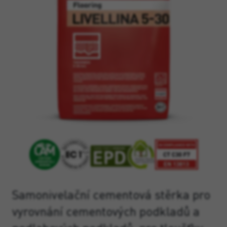
Samonivelační cementová stěrka pro
vyrovnání cementových podkladů a