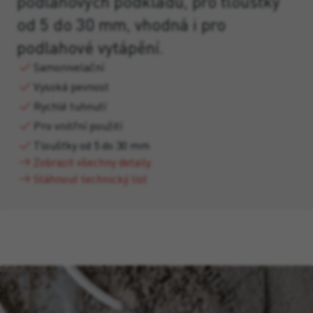
podlahových podkladů, pro tloušťky
od 5 do 30 mm, vhodná i pro
podlahové vytápění.
Samonivelační
Vysoká pevnost
Rychlé tuhnutí
Pro vnitřní použití
Tloušťky od 5 do 30 mm
Zobrazit všechny detaily
Stáhnout technický list