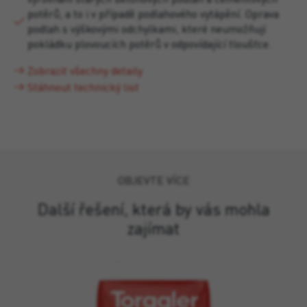
potěrů, a to i v případě podlahového vytápění. Oprava
podlah s výškovými odchylkami, které neumožňují
pokládku plovoucích potěrů v odpovídající tloušťce.
Zobrazit všechny detaily
Stáhnout technický list
OBJEVTE VÍCE
Další řešení, která by vás mohla
zajímat