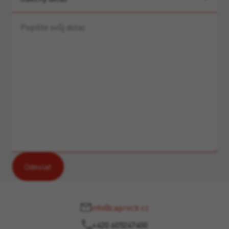
info@caprocb.cz
+420 605247400