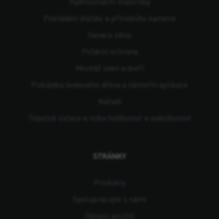
Hydroizolační materiály
Pokládání dlaždic a přírodního kamene
Sanace zdiva
Požární ochrana
Montáž oken a dveří
Pokládka teakového dřeva a námořní aplikace
Nářadí
Tepelná izolace a vzduchotěsnost a vodotěsnost
STRÁNKY
Produkty
Spolupracujte s námi
Oblasti použití