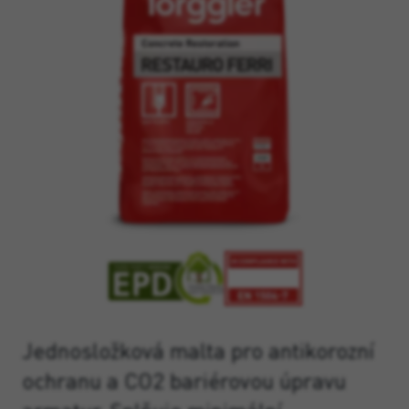
Jednosložková malta pro antikorozní
ochranu a CO2 bariérovou úpravu