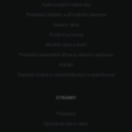
Hydroizolační materiály
Pokládání dlaždic a přírodního kamene
Sanace zdiva
Požární ochrana
Montáž oken a dveří
Pokládka teakového dřeva a námořní aplikace
Nářadí
Tepelná izolace a vzduchotěsnost a vodotěsnost
STRÁNKY
Produkty
Spolupracujte s námi