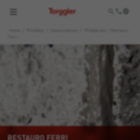
Torggler
Home
/
Produkty
/
Sanace betonu
/
Předúprava
/
Restauro
Ferri
RESTAURO FERRI