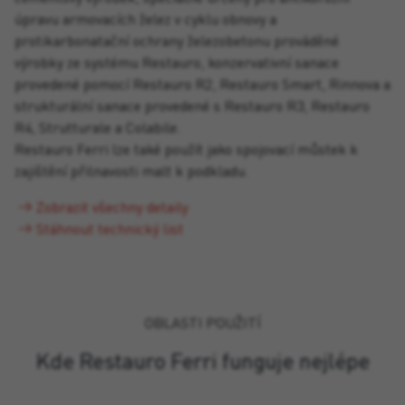
úpravu armovacích želez v cyklu obnovy a
protikarbonatační ochrany železobetonu prováděné
výrobky ze systému Restauro, konzervativní sanace
provedené pomocí Restauro R2, Restauro Smart, Rinnova a
strukturální sanace provedené s Restauro R3, Restauro
R4, Strutturale a Colabile.
Restauro Ferri lze také použít jako spojovací můstek k
zajištění přilnavosti malt k podkladu.
Zobrazit všechny detaily
Stáhnout technický list
OBLASTI POUŽITÍ
Kde Restauro Ferri funguje nejlépe