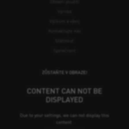
Oblasti použití
Výroba
Výzkum a vývoj
Kontaktujte nás
Stáhnout
Společnost
ZŮSTAŇTE V OBRAZE!
CONTENT CAN NOT BE
DISPLAYED
Due to your settings, we can not display this
content.