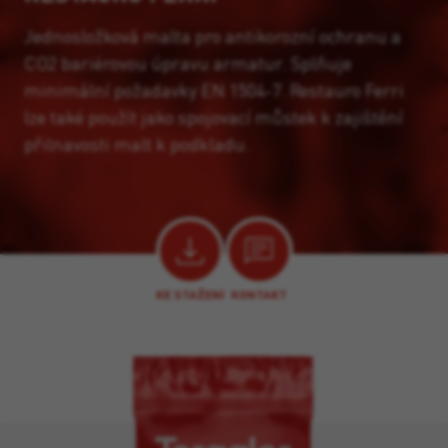
Jednosložková malta pro antikorozní ochranu a
CO2 bariérovou úpravu armatur. Splňuje
minimální požadavky EN 1504-7. Restauro Ferri
lze také použít jako spojovací můstek k zajištění
přilnavosti malt k podkladu.
KE STAŽENÍ
KONTAKT