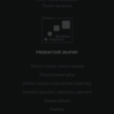
Česká republika
PRODUKTOVÉ SKUPINY
Těsnicí hmoty, tmely a lepidla
Polyuretanové pěny
Střešní izolace a klempířské materiály
Stavební zpevnění, ukotvení a upevnění
Sanace betonu
Podlahy