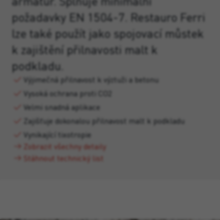
armatur. Splňuje minimální
požadavky EN 1504-7. Restauro Ferri
lze také použít jako spojovací můstek
k zajištění přilnavosti malt k
podkladu.
Výjimečná přilnavost k výztuži a betonu
Vysoká ochrana proti CO2
Velmi snadná aplikace
Zajišťuje dokonalou přilnavost malt k podkladu
Vynikající tixotropie
Zobrazit všechny detaily
Stáhnout technický list