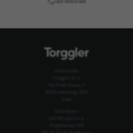
+420 605247400
Hlavní sídlo
Torggler S.r.l.
Via Prati Nuovi, 9
39020 Marlengo (BZ)
Italy
Distributor
CAPRO spol s.r.o.
Rudolfovská 103
370 01 České Budějovice