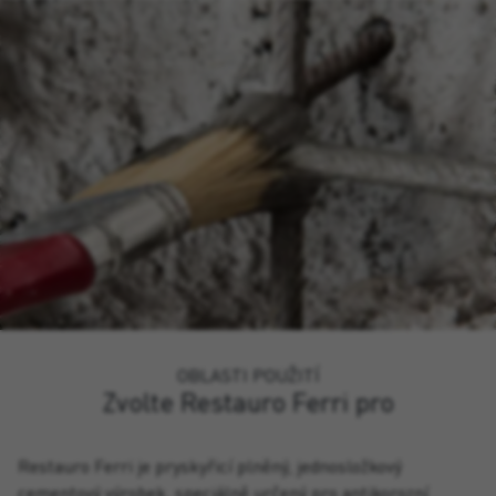
OBLASTI POUŽITÍ
Zvolte Restauro Ferri pro
Restauro Ferri je pryskyřicí plněný, jednosložkový
cementový výrobek, speciálně určený pro antikorozní