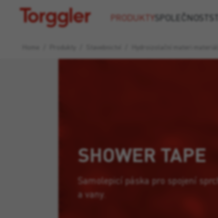
Torggler
PRODUKTY
SPOLEČNOST
S
Home
/
Produkty
/
Stavebnictví
/
Hydroizolační materi materiál
SHOWER TAPE
Samolepicí páska pro spojení spr
a vany.