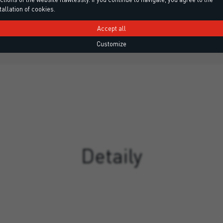
tallation of cookies.
edběžnou úpravu savých povrchů
Zpevnění a vyztužení tekutýc
ím epoxidových…
vnější i 
Accept all
Customize
Detaily