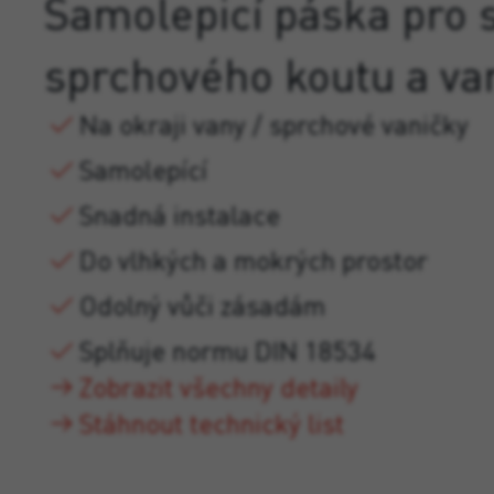
Samolepicí páska pro 
sprchového koutu a va
Na okraji vany / sprchové vaničky
Samolepící
Snadná instalace
Do vlhkých a mokrých prostor
Odolný vůči zásadám
Splňuje normu DIN 18534
Zobrazit všechny detaily
Stáhnout technický list