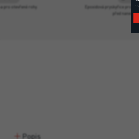
ins
a pro otevřené rohy.
Epoxidová pryskyřice pro př
před nanesen
Popis