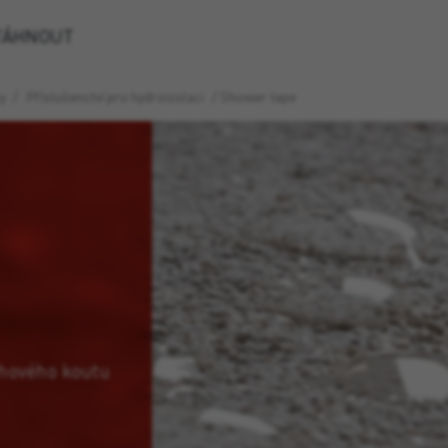
TÁHNOUT
y
/
Příslušenství pro hydroizolaci
/
Shower tape
chového koutu