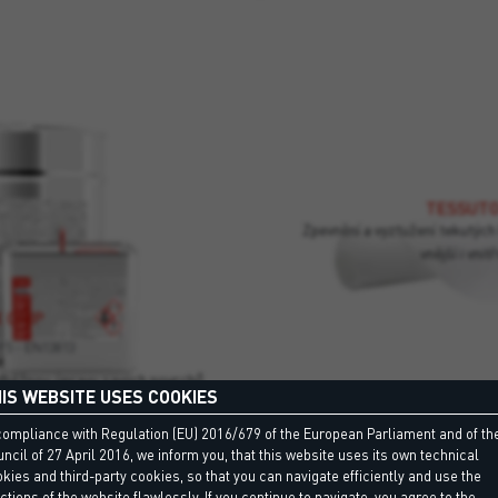
TESSUTO
Zpevnění a vyztužení tekutých
vnější i vnitř
 GRIP
F5 - EN13813
dběžnou úpravu savých povrchů
IS WEBSITE USES COOKIES
ebo polyuretanových pryskyřic
y Polyurea. Lze ji použít jako
compliance with Regulation (EU) 2016/679 of the European Parliament and of th
epoxidových potěrů s přídavkem
ncil of 27 April 2016, we inform you, that this website uses its own technical
X GRIP
TESSUTO
 požadavky normy EN 13813.
kies and third-party cookies, so that you can navigate efficiently and use the
 F5 - EN13813
ctions of the website flawlessly. If you continue to navigate, you agree to the