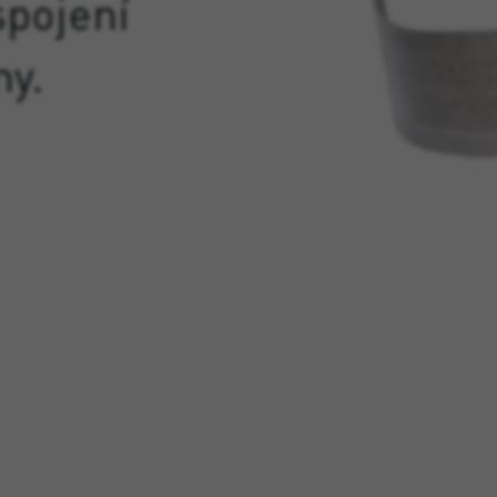
spojení
ny.