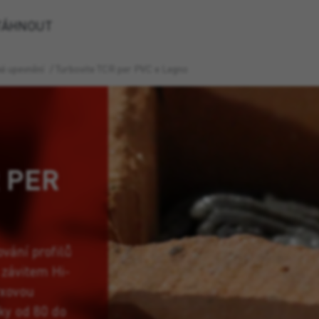
TÁHNOUT
é upevnění
/
Turbovite TCR per PVC e Legno
 PER
vání profilů
 závitem Hi-
rxovou
ky od 80 do