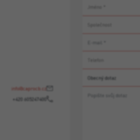
info@caprocb.cz
+420 605247400