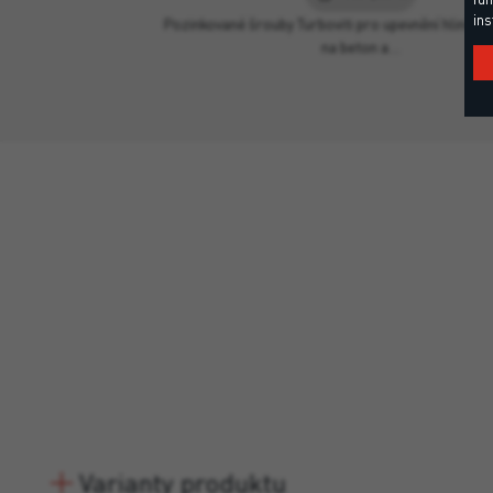
ins
Pozinkované šrouby Turboviti pro upevnění hliníkov
na beton a…
Varianty produktu