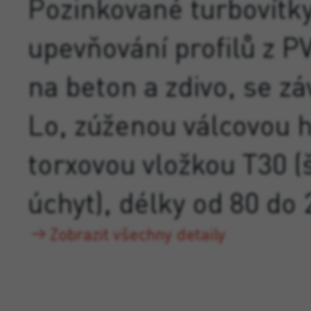
Pozinkované turbovítk
upevňování profilů z P
na beton a zdivo, se zá
Lo, zúženou válcovou h
torxovou vložkou T30 (
úchyt), délky od 80 do
Zobrazit všechny detaily