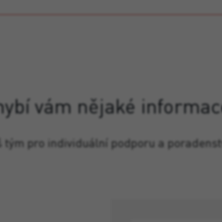
hybí vám nějaké informac
š tým pro individuální podporu a poradenst