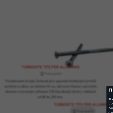
TURBOVITE TPS PER ALLUMINIO
Posa qualità
Pozinkované šrouby Turboviti pro upevnění hliníkových profilů
na beton a zdivo, se závitem Hi-Lo, válcovou hlavou s plochým
TH
zkosem a torxovým zářezem T30 (šestiboký zářez), v délkách
od 80 do 200 mm.
In 
Cou
TURBOVITE TPS PER ALLUMINIO
coo
Posa qualità
fun