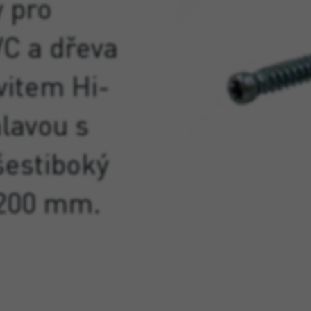
y pro
VC a dřeva
vitem Hi-
lavou s
šestiboký
 200 mm.