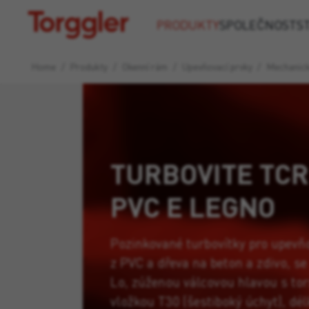
Torggler
PRODUKTY
SPOLEČNOST
S
Home
/
Produkty
/
Okenní rám
/
Upevňovací prvky
/
Mechanick
TURBOVITE TCR
PVC E LEGNO
Pozinkované turbovítky pro upevňo
z PVC a dřeva na beton a zdivo, se
Lo, zúženou válcovou hlavou s to
vložkou T30 (šestiboký úchyt), dél