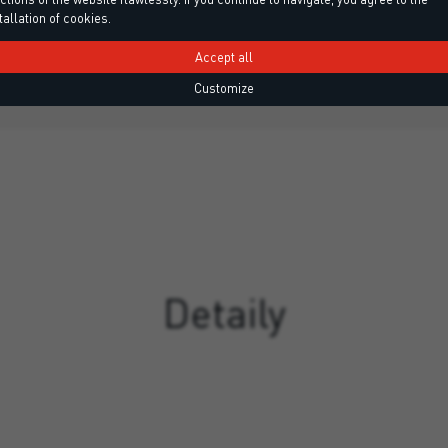
tallation of cookies.
ých profilů
Accept all
Customize
Detaily