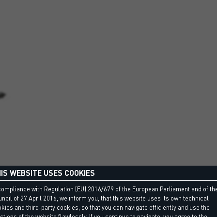
IS WEBSITE USES COOKIES
compliance with Regulation (EU) 2016/679 of the European Parliament and of th
ncil of 27 April 2016, we inform you, that this website uses its own technical
kies and third-party cookies, so that you can navigate efficiently and use the
ctions of the website flawlessly. If you continue to navigate, you agree to the